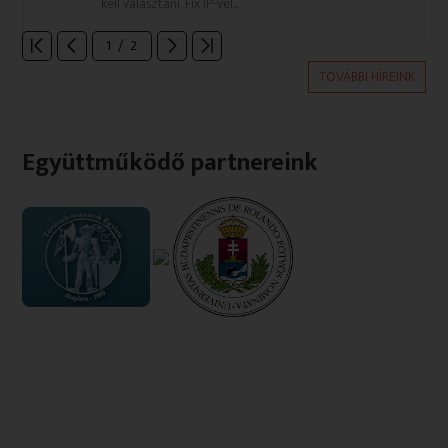
kell választani. Fix IP-vel...
1
/
2
TOVÁBBI HÍREINK
Együttműködő partnereink