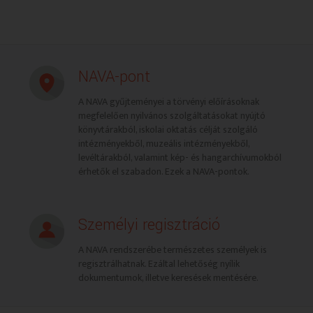
NAVA-pont
A NAVA gyűjteményei a törvényi előírásoknak
megfelelően nyilvános szolgáltatásokat nyújtó
könyvtárakból, iskolai oktatás célját szolgáló
intézményekből, muzeális intézményekből,
levéltárakból, valamint kép- és hangarchívumokból
érhetők el szabadon. Ezek a NAVA-pontok.
Személyi regisztráció
A NAVA rendszerébe természetes személyek is
regisztrálhatnak. Ezáltal lehetőség nyílik
dokumentumok, illetve keresések mentésére.