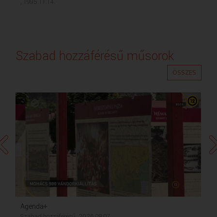
, 1995.11.14.
Szabad hozzáférésű műsorok
ÖSSZES
Agenda+
Szabad hozzáférésű, 2026.08.07.