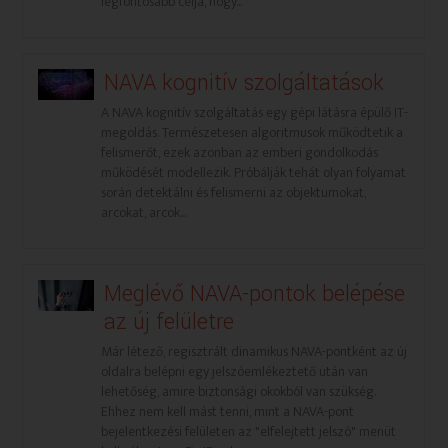
legfontosabb célja, hogy...
NAVA kognitív szolgáltatások
A NAVA kognitív szolgáltatás egy gépi látásra épülő IT-
megoldás. Természetesen algoritmusok működtetik a
felismerőt, ezek azonban az emberi gondolkodás
működését modellezik. Próbálják tehát olyan folyamat
során detektálni és felismerni az objektumokat,
arcokat, arcok...
Meglévő NAVA-pontok belépése
az új felületre
Már létező, regisztrált dinamikus NAVA-pontként az új
oldalra belépni egy jelszóemlékeztető után van
lehetőség, amire biztonsági okokból van szükség.
Ehhez nem kell mást tenni, mint a NAVA-pont
bejelentkezési felületen az "elfelejtett jelszó" menüt