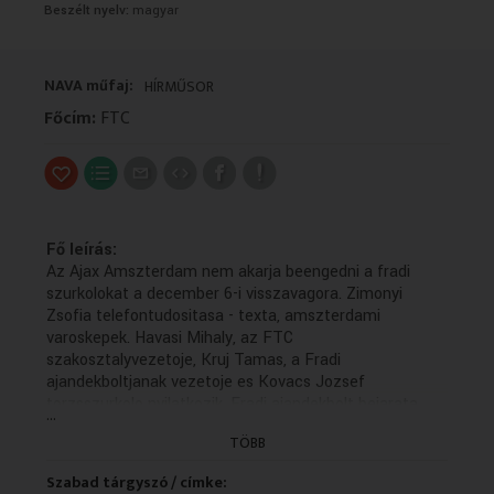
Beszélt nyelv:
magyar
VALLÁS
VALLÁS
NAVA műfaj:
HÍRMŰSOR
Főcím:
FTC
Fő leírás:
Az Ajax Amszterdam nem akarja beengedni a fradi
szurkolokat a december 6-i visszavagora. Zimonyi
Zsofia telefontudositasa - texta, amszterdami
varoskepek. Havasi Mihaly, az FTC
szakosztalyvezetoje, Kruj Tamas, a Fradi
ajandekboltjanak vezetoje es Kovacs Jozsef
torzsszurkolo nyilatkozik. Fradi ajandekbolt bejarata ,
...
Ferencvarosi Torna Club 1995-1996 - plakat, Fradi
TÖBB
zaszlo, Amszterdami tarsasut - plakat.
(Készítők: Vujity - Friedreich)
Szabad tárgyszó / címke: