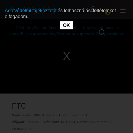
Adatvédelmi tájékoztatót
és felhasználási feltételeket
elfogadom.
This
is
OK
RÓLUNK
RÓLUNK
a
DRM: KeySystem Access Denied! -- Key system access
modal
window.
denied! Unsupported keySystem or supportedConfigurations.
SZABAD MŰSOROK
SZABAD MŰSOROK
MŰSORÚJSÁG
MŰSORÚJSÁG
GYŰJTEMÉNYEK
GYŰJTEMÉNYEK
SEGÍTHETÜNK?
SEGÍTHETÜNK?
FTC
Gyártási év:
1995|
Adásnap:
1995. november 16.
OKTATÁS
OKTATÁS
Időpont:
19:30:00 |
Időtartam:
00:01:34|
Forrás:
MTV híradók|
ID:
04682_1995