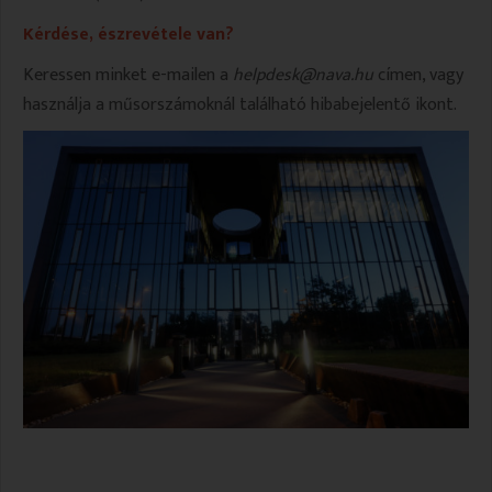
VALLÁS
VALLÁS
Kérdése, észrevétele van?
Keressen minket e-mailen a
helpdesk@nava.hu
címen, vagy
használja a műsorszámoknál található hibabejelentő ikont.