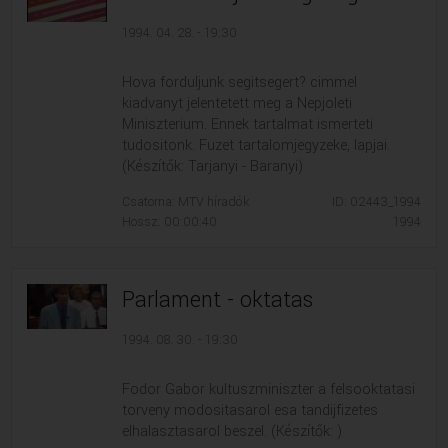
1994. 04. 28. - 19:30
Hova forduljunk segitsegert? cimmel
kiadvanyt jelentetett meg a Nepjoleti
Miniszterium. Ennek tartalmat ismerteti
tudositonk. Fuzet tartalomjegyzeke, lapjai.
(Készítők: Tarjanyi - Baranyi)
Csatorna: MTV híradók
ID: 02443_1994
Hossz: 00:00:40
1994
Parlament - oktatas
1994. 08. 30. - 19:30
Fodor Gabor kultuszminiszter a felsooktatasi
torveny modositasarol esa tandijfizetes
elhalasztasarol beszel. (Készítők: )