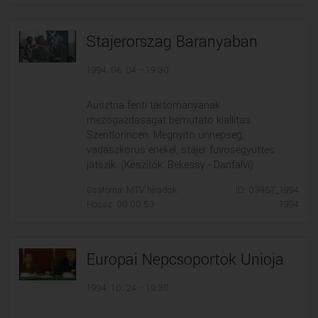
Stajerorszag Baranyaban
1994. 06. 04. - 19:30
Ausztria fenti tartomanyanak
mezogazdasagat bemutato kiallitas
Szentlorincen. Megnyito unnepseg,
vadaszkorus enekel, stajer fuvosegyuttes
jatszik. (Készítők: Bekessy - Danfalvi)
Csatorna: MTV híradók
ID: 03957_1994
Hossz: 00:00:53
1994
Europai Nepcsoportok Unioja
1994. 10. 24. - 19:30