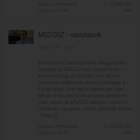
Csatorna: MTV híradók
ID: 02268_1994
Hossz: 00:07:04
1994
MSZOSZ - vasutasok
1994. 12. 17. - 19:30
A Vasutasok Szakszervezete felfuggesztette
tagsagat az MSZOSZ-ban. Lepeset azza l
indokolta, hogy az MSZOSZ nem allt ki a
vasutasok mellett kello hatarozottsaggal, a
sztrajk idejen. Errol fejti ki velemenyet Peter
Mihaly, a Vasutas Szakszervezet alelnoke es
Vago Janos, az MSZOSZ alelnoke /szinkron/.
/Szinkron/. Ujsagcikk - kozeli. (Készítők: Hollos
- Nagy G)
Csatorna: MTV híradók
ID: 07248_1994
Hossz: 00:02:19
1994