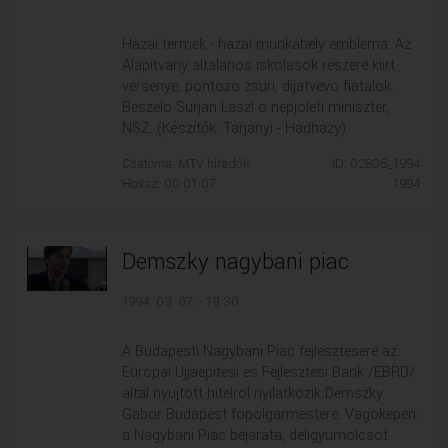
Hazai termek - hazai munkahely emblema. Az
Alapitvany altalanos iskolasok reszere kiirt
versenye, pontozo zsuri, dijatvevo fiatalok.
Beszelo Surjan Laszl o nepjoleti miniszter,
NSZ. (Készítők: Tarjanyi - Hadhazy)
Csatorna: MTV híradók
ID: 02805_1994
Hossz: 00:01:07
1994
Demszky nagybani piac
1994. 03. 07. - 19:30
A Budapesti Nagybani Piac fejlesztesere az
Europai Ujjaepitesi es Fejlesztesi Bank /EBRD/
altal nyujtott hitelrol nyilatkozik Demszky
Gabor Budapest fopolgarmestere. Vagokepen:
a Nagybani Piac bejarata, deligyumolcsot