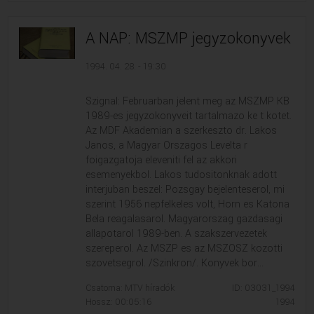
A NAP: MSZMP jegyzokonyvek
1994. 04. 28. - 19:30
Szignal: Februarban jelent meg az MSZMP KB
1989-es jegyzokonyveit tartalmazo ke t kotet.
Az MDF Akademian a szerkeszto dr. Lakos
Janos, a Magyar Orszagos Levelta r
foigazgatoja eleveniti fel az akkori
esemenyekbol. Lakos tudositonknak adott
interjuban beszel: Pozsgay bejelenteserol, mi
szerint 1956 nepfelkeles volt, Horn es Katona
Bela reagalasarol. Magyarorszag gazdasagi
allapotarol 1989-ben. A szakszervezetek
szereperol. Az MSZP es az MSZOSZ kozotti
szovetsegrol. /Szinkron/. Konyvek bor...
Csatorna: MTV híradók
ID: 03031_1994
Hossz: 00:05:16
1994