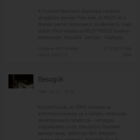
A Friedrich Neumann Alapitvany rendezte
eloadason beszelo Peto Ivan, az MSZP es a
liberalis partok viszonyarol, az ellentetrol, majd
Orban Viktor kizarja az MSZP-FIDESZ koalicio
lehetoseget. (Készítők: Saringer - Hadhazy)
Csatorna: MTV híradók
ID: 02813_1994
Hossz: 00:01:16
1994
Besugok
1994. 10. 01. - 19:30
Krozsel Karoly, az ORFK ezredese az
informaciovasarlas es a vadalku rendorsegi
alkalmazasarol nyilatkozik - semleges.
Vagokepeken sotet, titkoztatos felvetelek:
lepkedo labak, telefonalo ferfi. Beepitett