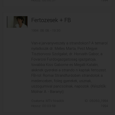
Hossz: 00:00:51
1994
Fertozesek + FB
1994. 08. 08. - 19:30
Van-e jarvanyveszely a strandokon? A temarol
nyilatkozik dr. Melles Marta, Pest Megyei
Tisztiorvosi Szolgalat, dr. Horvath Gabor, a
Fovarosi Furdoigazgatosag igazgatoja,
tovabba Kiss Gaborne es Megalli Katalin,
akiknek gyerekei a strando n kaptak fertozest.
FB-rol: Romai Strandfurdoben strandolok a
medenceben, foleg gyerekek, usznak,
uszogumival pancsolnak, napozok. (Készítők:
Molnar A. - Baranyi)
Csatorna: MTV híradók
ID: 05050_1994
Hossz: 00:03:58
1994