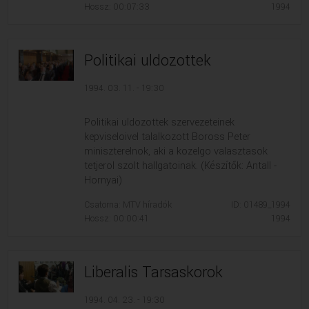
Hossz: 00:07:33
1994
Politikai uldozottek
1994. 03. 11. - 19:30
Politikai uldozottek szervezeteinek
kepviseloivel talalkozott Boross Peter
miniszterelnok, aki a kozelgo valasztasok
tetjerol szolt hallgatoinak. (Készítők: Antall -
Hornyai)
Csatorna: MTV híradók
ID: 01489_1994
Hossz: 00:00:41
1994
Liberalis Tarsaskorok
1994. 04. 23. - 19:30