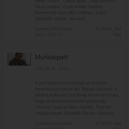
Radio - kulso. "Csend, adas", Pagoda kulso,
forgo magno - rovid snittek. Sziranyi
kimerevitett kepe. MDF-szekhaz - kulso.
(Készítők: Herpai - Harrach)
Csatorna: MTV híradók
ID: 05663_1994
Hossz: 00:01:17
1994
Munkaspart
1994. 09. 24. - 19:30
A part kozponti bizottsaga az oktoberi
kongresszust kesziti elo. Balogh Janosne , a
jelolest elokeszito bizottsag elnoke elmondja,
hogy az elnoki cimre ketten palyaznak:
Thurmer Gyula es Nyiro Sandor. Thurmer
celjairol beszel. (Készítők: Gardai - Baranyi)
Csatorna: MTV híradók
ID: 05736_1994