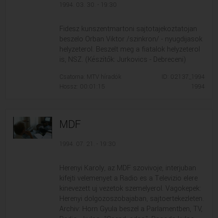
1994. 03. 30. - 19:30
Fidesz kunszentmartoni sajtotajekoztatojan
beszelo Orban Viktor /szinkron/ - nyugdijasok
helyzeterol. Beszelt meg a fiatalok helyzeterol
is, NSZ. (Készítők: Jurkovics - Debreceni)
Csatorna: MTV híradók
ID: 02137_1994
Hossz: 00:01:15
1994
MDF
1994. 07. 21. - 19:30
Herenyi Karoly, az MDF szovivoje, interjuban
kifejti velemenyet a Radio es a Televizio elere
kinevezett uj vezetok szemelyerol. Vagokepek:
Herenyi dolgozoszobajaban, sajtoertekezleten.
Archiv: Horn Gyula beszel a Parlamentben, TV,