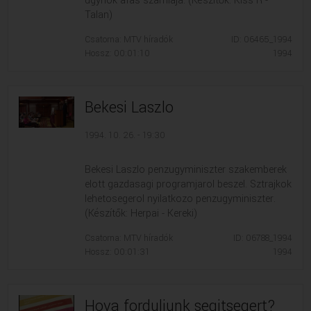
ugynok afas szamlaja. (Készítők: Kiss R -
Talan)
Csatorna: MTV híradók
ID: 06465_1994
Hossz: 00:01:10
1994
Bekesi Laszlo
1994. 10. 26. - 19:30
Bekesi Laszlo penzugyminiszter szakemberek
elott gazdasagi programjarol beszel. Sztrajkok
lehetosegerol nyilatkozo penzugyminiszter.
(Készítők: Herpai - Kereki)
Csatorna: MTV híradók
ID: 06788_1994
Hossz: 00:01:31
1994
Hova forduljunk segitsegert?