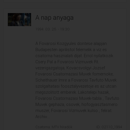
A nap anyaga
1994. 03. 25. - 19:30
A Fovarosi Kozgyules dontese alapjan
Budapesten aprilistol felemelik a viz es
csatorna hasznalati dijat. Errol nyilatkozik
Csery Pal a Fovarosi Vizmuvek Rt.
vezerigazgatoja, Kovacsvolgyi Jozsef
Fovarosi Csatornazasi Muvek fomernoke,
Scheithauer Imre a Fovarosi Tavfuto Muvek
szolgaltatasi foosztalyvezetoje es az utcan
megszolitott emberek. Lakotelepi hazak,
Fovarosi Csatornazasi Muvek-tabla , Tavfuto
Muvek gephaza, csovek, hofogyasztasmero
muszer, Fovarosi Vizmuvek kulso , felirat.
Archiv...
Csatorna: MTV híradók
ID: 02110_1994