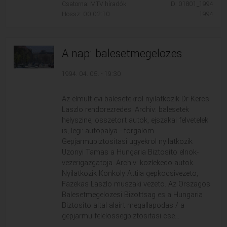
Csatorna: MTV híradók
ID: 01801_1994
Hossz: 00:02:10
1994
A nap: balesetmegelozes
1994. 04. 05. - 19:30
Az elmult evi balesetekrol nyilatkozik Dr Kercs
Laszlo rendorezredes. Archiv: balesetek
helyszine, osszetort autok, ejszakai felvetelek
is, legi: autopalya - forgalom.
Gepjarmubiztositasi ugyekrol nyilatkozik
Uzonyi Tamas a Hungaria Biztosito elnok-
vezerigazgatoja. Archiv: kozlekedo autok.
Nyilatkozik Konkoly Attila gepkocsivezeto,
Fazekas Laszlo muszaki vezeto. Az Orszagos
Balesetmegelozesi Bizottsag es a Hungaria
Biztosito altal alairt megallapodas / a
gepjarmu felelossegbiztositasi cse...