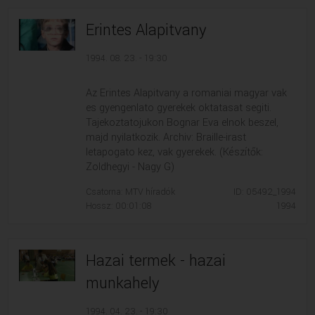
Erintes Alapitvany
1994. 08. 23. - 19:30
Az Erintes Alapitvany a romaniai magyar vak
es gyengenlato gyerekek oktatasat segiti.
Tajekoztatojukon Bognar Eva elnok beszel,
majd nyilatkozik. Archiv: Braille-irast
letapogato kez, vak gyerekek. (Készítők:
Zoldhegyi - Nagy G)
Csatorna: MTV híradók
ID: 05492_1994
Hossz: 00:01:08
1994
Hazai termek - hazai
munkahely
1994. 04. 23. - 19:30