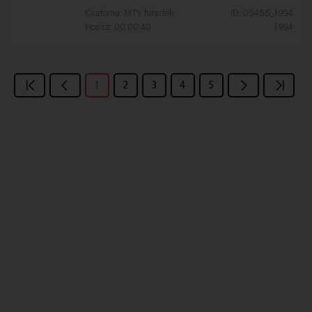
Csatorna: MTV híradók
ID: 05455_1994
Hossz: 00:00:40
1994
1
2
3
4
5