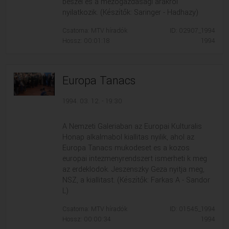
beszel es a mezogazdasagi arakrol
VALLÁS
VALLÁS
nyilatkozik. (Készítők: Saringer - Hadhazy)
Csatorna: MTV híradók
ID: 02907_1994
Hossz: 00:01:18
1994
Europa Tanacs
1994. 03. 12. - 19:30
A Nemzeti Galeriaban az Europai Kulturalis
Honap alkalmabol kiallitas nyilik, ahol az
Europa Tanacs mukodeset es a kozos
europai intezmenyrendszert ismerheti k meg
az erdeklodok. Jeszenszky Geza nyitja meg,
NSZ, a kiallitast. (Készítők: Farkas A - Sandor
L)
Csatorna: MTV híradók
ID: 01545_1994
Hossz: 00:00:34
1994