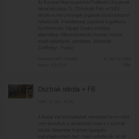
Az Europai Nepcsoportok Foderalis Uniojanak
tanacskozasa. Dr. Christoph Pan, a FUEV
elnoke a nemzetisegek jogainak biztositasarol
nyilatkozik. A kisebbsegi jogokkal foglalkozo
konferencian Tabajdi Csaba politikai
allamtitkar /Miniszterelnoki Hivatal/ beszel,
majd nyilatkozik, semleges. (Készítők:
Zoldhegyi - Fulop)
Csatorna: MTV híradók
ID: 06115_1994
Hossz: 00:02:01
1994
Osztrak iskola + FB
1994. 11. 24. - 19:30
A Budai Var kornyekenek rendezesi terve miatt
nem bovulhet uj epuletszarnnyal a z osztrak
iskola. Alexander Kulman igazgato
sajtotajekoztato tart, majd nyilatkozik. Aczel