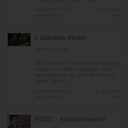
Csatorna: MTV híradók
ID: 03780_1994
Hossz: 00:00:51
1994
Ir Szenatus elnoke
1994. 09. 06. - 19:30
Gal Zoltan, az OGY. elnoke, majd Goncz Arpad
fogadja az ir szenatus kuldottseget. Sean
Fallon nyilatkozik, NSz. (Készítők: Kotroczo -
Butsko - Lantos I)
Csatorna: MTV híradók
ID: 06387_1994
Hossz: 00:00:49
1994
FIDESZ - Kunszentmarton