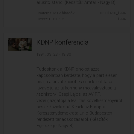
arusito stand. (Készítők: Amtall - Nagy B)
Csatorna: MTV híradók
ID: 01428_1994
Hossz: 00:01:15
1994
KDNP konferencia
1994. 03. 28. - 19:30
Tudositonk a KDNP elnoket azzal
kapcsolatban kerdezte, hogy a part elesen
biralja a privatizaciot es ennek leallitasat
javasolja az uj kormany megvalasztasaig
/szinkron/. Csepi Lajos, az AV RT.
vezerigazgatoja a leallitas kovetkezmenyeirol
beszel /szinkron/. Kepek az Europai
Keresztenydemokrata Unio Budapesten
rendezett tanacskozasarol. (Készítők:
Egerszegi - Nagy B)