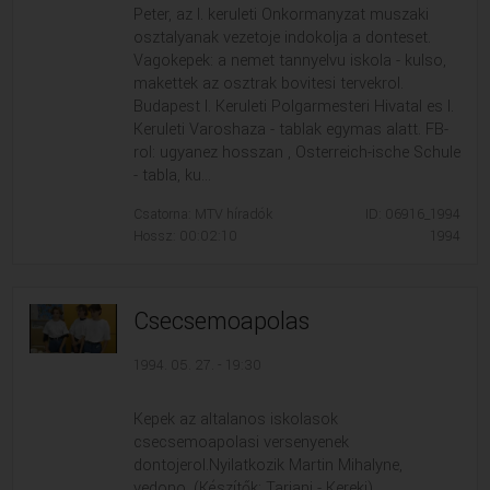
Peter, az I. keruleti Onkormanyzat muszaki
osztalyanak vezetoje indokolja a donteset.
Vagokepek: a nemet tannyelvu iskola - kulso,
makettek az osztrak bovitesi tervekrol.
Budapest I. Keruleti Polgarmesteri Hivatal es I.
Keruleti Varoshaza - tablak egymas alatt. FB-
rol: ugyanez hosszan , Osterreich-ische Schule
- tabla, ku...
Csatorna: MTV híradók
ID: 06916_1994
Hossz: 00:02:10
1994
Csecsemoapolas
1994. 05. 27. - 19:30
Kepek az altalanos iskolasok
csecsemoapolasi versenyenek
dontojerol.Nyilatkozik Martin Mihalyne,
vedono. (Készítők: Tarjani - Kereki)