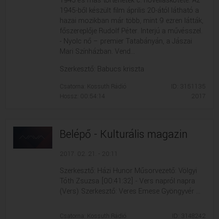
1945 és más történetek c. novelláskötete. Az
1945-ből készült film április 20-ától látható a
hazai mozikban már több, mint 9 ezren látták,
főszereplője Rudolf Péter. Interjú a művésszel.
- Nyolc nő – premier Tatabányán, a Jászai
Mari Színházban. Vend...
Szerkesztő: Babucs kriszta
Csatorna: Kossuth Rádió
ID: 3151135
Hossz: 00:54:14
2017
Belépő - Kulturális magazin
2017. 02. 21. - 20:11
Szerkesztő: Házi Hunor Műsorvezető: Völgyi
Tóth Zsuzsa [00:41:32] - Vers napról napra
(Vers) Szerkesztő: Veres Emese Gyöngyvér ...
Csatorna: Kossuth Rádió
ID: 3148242