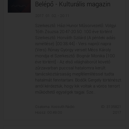
Belépő - Kulturális magazin
2017. 01. 02. - 20:11
Szerkesztő: Házi Hunor Műsorvezető: Völgyi
Tóth Zsuzsa 20.47-20.50: 100 éve történt
Szerkesztő: Horváth Szilárd (A pénteki adás
ismétlése) [00:38:44] - Vers napról napra
(Vers) Rónay György verseit Mécs Károly
mondja el Szerkesztő: Bognár Monika [100
éve történt] - Az első világháborút követő
zűrzavarban puccsal hatalomra került
tanácsköztársaság megfélemlítéssel tudta
hatalmát fenntartani. Bödők Gergely történészt
arról kérdeztük, hogy kik voltak a vörös terrort
működtető egységek tagjai. Sze...
Csatorna: Kossuth Rádió
ID: 3135821
Hossz: 00:49:00
2017