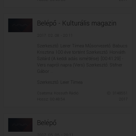
Belépő - Kulturális magazin
2017. 02. 08. - 20:11
Szerkesztő: Leirer Tímea Műsorvezető: Babucs
Krisztina 100 éve történt Szerkesztő: Horváth
Szilárd (A keddi adás ismétlése) [00:41:29] -
Vers napról napra (Vers) Szerkesztő: Stifner
Gábor ...
Szerkesztő: Leier Tímea
Csatorna: Kossuth Rádió
ID: 3148551
Hossz: 00:48:54
2017
Belépő
2017. 05. 05. - 20:11