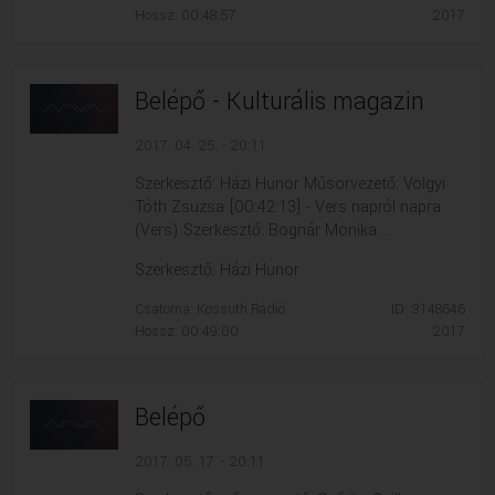
Hossz: 00:48:57
2017
Belépő - Kulturális magazin
2017. 04. 25. - 20:11
Szerkesztő: Házi Hunor Műsorvezető: Völgyi
Tóth Zsuzsa [00:42:13] - Vers napról napra
(Vers) Szerkesztő: Bognár Monika ...
Szerkesztő: Házi Hunor
Csatorna: Kossuth Rádió
ID: 3148646
Hossz: 00:49:00
2017
Belépő
2017. 05. 17. - 20:11