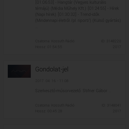
[01:06:53] - Hangtár (Vegyes kulturális
témájú) (Média Műhely Kft.) [01:24:55] - Hírek
(Napi hírek) [01:30:32] - Trend-idők
(Mindennapi életről /pl. riport/) (Külső gyártás)
...
Csatorna: Kossuth Rádió
ID: 3148220
Hossz: 01:54:55
2017
Gondolat-jel
2017. 04. 16. - 11:08
Szerkesztő-műsorvezető: Stifner Gábor ...
Csatorna: Kossuth Rádió
ID: 3148041
Hossz: 00:45:28
2017