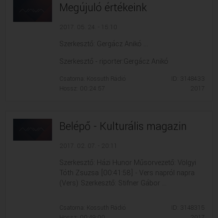
Megújuló értékeink
2017. 05. 24. - 15:10
Szerkesztő: Gergácz Anikó ...
Szerkesztő - riporter:Gergácz Anikó
Csatorna: Kossuth Rádió
ID: 3148433
Hossz: 00:24:57
2017
Belépő - Kulturális magazin
2017. 02. 07. - 20:11
Szerkesztő: Házi Hunor Műsorvezető: Völgyi
Tóth Zsuzsa [00:41:58] - Vers napról napra
(Vers) Szerkesztő: Stifner Gábor ...
Csatorna: Kossuth Rádió
ID: 3148315
Hossz: 00:49:00
2017