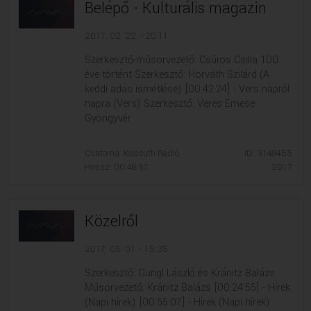
Belépő - Kulturális magazin
2017. 02. 22. - 20:11
Szerkesztő-műsorvezető: Csűrös Csilla 100
éve történt Szerkesztő: Horváth Szilárd (A
keddi adás ismétlése) [00:42:24] - Vers napról
napra (Vers) Szerkesztő: Veres Emese
Gyöngyvér ...
Csatorna: Kossuth Rádió
ID: 3148455
Hossz: 00:48:57
2017
Közelről
2017. 05. 01. - 15:35
Szerkesztő: Gungl László és Kránitz Balázs
Műsorvezető: Kránitz Balázs [00:24:55] - Hírek
(Napi hírek) [00:55:07] - Hírek (Napi hírek)