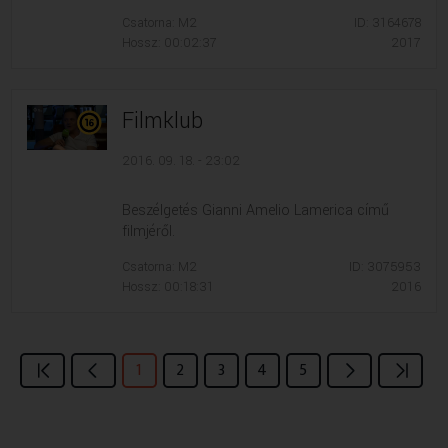
Csatorna: M2
ID: 3164678
Hossz: 00:02:37
2017
Filmklub
2016. 09. 18. - 23:02
Beszélgetés Gianni Amelio Lamerica című
filmjéről.
Csatorna: M2
ID: 3075953
Hossz: 00:18:31
2016
1
2
3
4
5