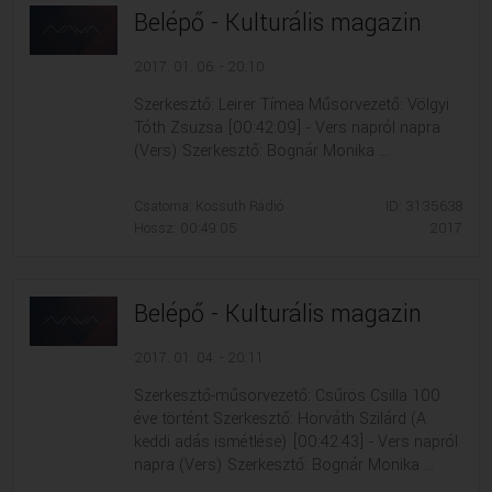
Belépő - Kulturális magazin
2017. 01. 06. - 20:10
Szerkesztő: Leirer Tímea Műsorvezető: Völgyi
Tóth Zsuzsa [00:42:09] - Vers napról napra
(Vers) Szerkesztő: Bognár Monika ...
Csatorna: Kossuth Rádió
ID: 3135638
Hossz: 00:49:05
2017
Belépő - Kulturális magazin
2017. 01. 04. - 20:11
Szerkesztő-műsorvezető: Csűrös Csilla 100
éve történt Szerkesztő: Horváth Szilárd (A
keddi adás ismétlése) [00:42:43] - Vers napról
napra (Vers) Szerkesztő: Bognár Monika ...