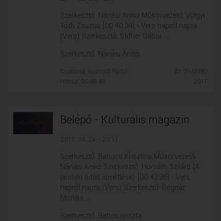
Szerkesztő: Nánási Anikó Műsorvezető: Völgyi
Tóth Zsuzsa [00:40:34] - Vers napról napra
(Vers) Szerkesztő: Stifner Gábor ...
Szerkesztő: Nánási Anikó
Csatorna: Kossuth Rádió
ID: 3148480
Hossz: 00:48:48
2017
Belépő - Kulturális magazin
2017. 04. 24. - 20:11
Szerkesztő: Babucs Krisztina Műsorvezető:
Nánási Anikó Szerkesztő: Horváth Szilárd (A
pénteki adás ismétlése) [00:42:36] - Vers
napról napra (Vers) Szerkesztő: Bognár
Monika ...
Szerkesztő: Babus kriszta