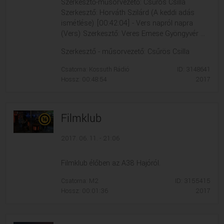
Szerkesztő-műsorvezető: Csűrös Csilla
Szerkesztő: Horváth Szilárd (A keddi adás
ismétlése) [00:42:04] - Vers napról napra
(Vers) Szerkesztő: Veres Emese Gyöngyvér ...
Szerkesztő - műsorvezető: Csűrös Csilla
Csatorna: Kossuth Rádió
ID: 3148641
Hossz: 00:48:54
2017
Filmklub
2017. 06. 11. - 21:06
Filmklub élőben az A38 Hajóról.
Csatorna: M2
ID: 3155415
Hossz: 00:01:36
2017