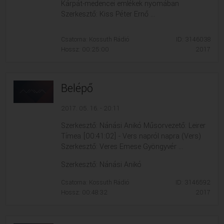
Kárpát-medencei emlékek nyomában
Szerkesztő: Kiss Péter Ernő ...
Csatorna: Kossuth Rádió
ID: 3146038
Hossz: 00:25:00
2017
Belépő
2017. 05. 16. - 20:11
Szerkesztő: Nánási Anikó Műsorvezető: Leirer
Tímea [00:41:02] - Vers napról napra (Vers)
Szerkesztő: Veres Emese Gyöngyvér ...
Szerkesztő: Nánási Anikó
Csatorna: Kossuth Rádió
ID: 3146592
Hossz: 00:48:32
2017