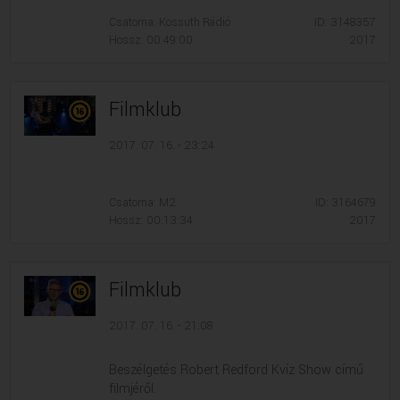
Csatorna: Kossuth Rádió
ID: 3148357
Hossz: 00:49:00
2017
Filmklub
2017. 07. 16. - 23:24
Csatorna: M2
ID: 3164679
Hossz: 00:13:34
2017
Filmklub
2017. 07. 16. - 21:08
Beszélgetés Robert Redford Kvíz Show című
filmjéről.