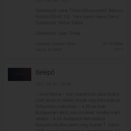
2017. 05. 04. - 20:11
Szerkesztő: Leirer Tímea Műsorvezető: Babucs
Kriszta [00:42:10] - Vers napról napra (Vers)
Szerkesztő: Stifner Gábor ...
Szerkesztő: Laier Tímea
Csatorna: Kossuth Rádió
ID: 3146696
Hossz: 00:48:47
2017
Belépő
2017. 05. 01. - 20:05
- I love Mama – Iván Szandra és Jász Andris,
a két jazzértő zenész Anyák napi koncertje az
Orfeumban májusban – a 20-as évek
Budapestjét idéző sanzonokkal. Vendég a két
zenész. - A 24. Budapesti Nemzetközi
Könyvfesztiválon jelent meg Szántó T. Gábor