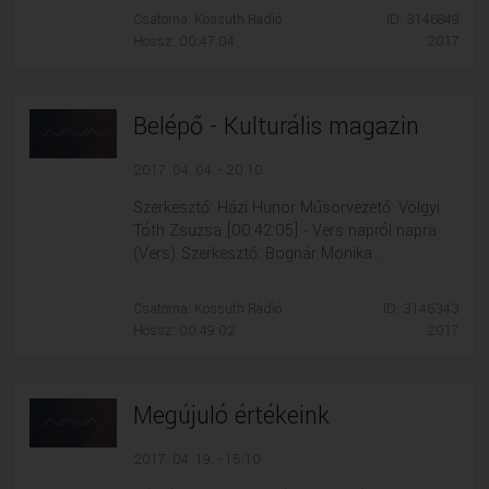
Csatorna: Kossuth Rádió
ID: 3146849
VALLÁS
VALLÁS
Hossz: 00:47:04
2017
Belépő - Kulturális magazin
2017. 04. 04. - 20:10
Szerkesztő: Házi Hunor Műsorvezető: Völgyi
Tóth Zsuzsa [00:42:05] - Vers napról napra
(Vers) Szerkesztő: Bognár Monika ...
Csatorna: Kossuth Rádió
ID: 3146343
Hossz: 00:49:02
2017
Megújuló értékeink
2017. 04. 19. - 15:10