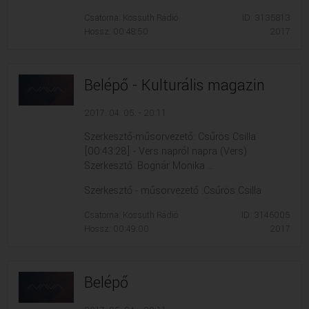
Csatorna: Kossuth Rádió
ID: 3135813
Hossz: 00:48:50
2017
Belépő - Kulturális magazin
2017. 04. 05. - 20:11
Szerkesztő-műsorvezető: Csűrös Csilla
[00:43:28] - Vers napról napra (Vers)
Szerkesztő: Bognár Monika ...
Szerkesztő - műsorvezető :Csűrös Csilla
Csatorna: Kossuth Rádió
ID: 3146005
Hossz: 00:49:00
2017
Belépő