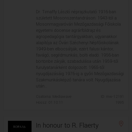
Dr. Timaffy László néprajzkutató 1916-ban
született Mosonszentandráson. 1943-tól a
Mosonmagyaróvári Mezőgazdasági Főiskola
egyetemi docense agrárföldrajz és
agropedagógia tantárgyakban, ugyanakkor
alapítója az Óvári Széchenyi Népfőiskolának.
1949-ben elbocsátják, ezért falusi kántor,
favágó, segédmunkás, bolti eladó. 1956-ban
börtönbe zárják, szabadulása után 1959-től
furulyatanárként dolgozott. 1965-től
nyugdíjazásáig 1976-ig a győri Mezőgazdasági
Szakmunkásképző tanára volt. Nyugdíjazása
után...
Csatorna: Mediawave
ID: mw-12191
Hossz: 01:10:11
1995
In honour to R. Flaerty