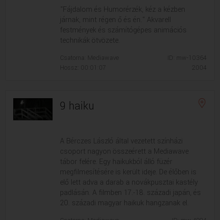
"Fájdalom és Humorérzék, kéz a kézben
járnak, mint régen ő és én." Akvarell
festmények és számítógépes animációs
technikák ötvözete.
Csatorna: Mediawave
ID: mw-10364
Hossz: 00:01:07
2004
9 haiku
A Bérczes László által vezetett színházi
csoport nagyon összeérett a Mediawave
tábor felére. Egy haikukból álló füzér
megfilmesítésére is került ideje. De élőben is
elő lett adva a darab a novákpusztai kastély
padlásán. A filmben 17.-18. századi japán, és
20. századi magyar haikuk hangzanak el.