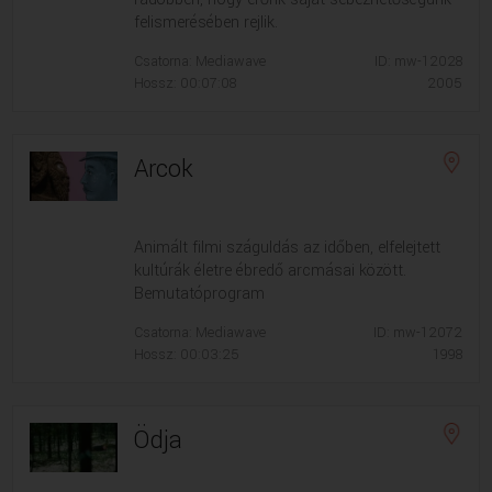
felismerésében rejlik.
Csatorna: Mediawave
ID: mw-12028
Hossz: 00:07:08
2005
Arcok
Animált filmi száguldás az időben, elfelejtett
kultúrák életre ébredő arcmásai között.
Bemutatóprogram
Csatorna: Mediawave
ID: mw-12072
Hossz: 00:03:25
1998
Ödja