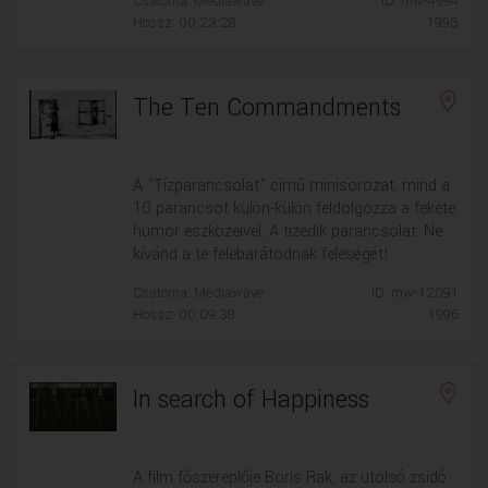
Csatorna: Mediawave
ID: mw-4994
Hossz: 00:23:28
1995
The Ten Commandments
A "Tízparancsolat" című minisorozat, mind a
10 parancsot külön-külön feldolgozza a fekete
humor eszközeivel. A tizedik parancsolat: Ne
kívánd a te felebarátodnak feleségét!
Csatorna: Mediawave
ID: mw-12091
Hossz: 00:09:38
1996
In search of Happiness
A film főszereplője Boris Rak, az utolsó zsidó