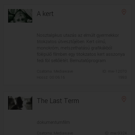
A kert
Nosztalgikus utazás az elmúlt gyermekkor
titokzatos útvesztőjében. Kert című,
monokróm, metszethatású grafikákból
fölépülő filmben egy titokzatos kert asszonya
fedi föl sellőlétét. Bemutatóprogram
Csatorna: Mediawave
ID: mw-12070
Hossz: 00:06:16
1993
The Last Term
dokumentumfilm
Csatorna: Mediawave
ID: mw-9324