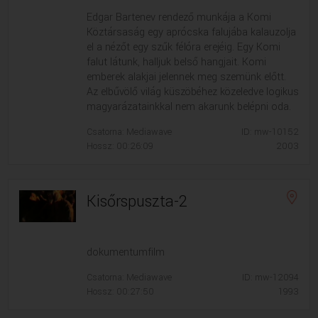
Edgar Bartenev rendező munkája a Komi
Köztársaság egy aprócska falujába kalauzolja
el a nézőt egy szűk félóra erejéig. Egy Komi
falut látunk, halljuk belső hangjait. Komi
emberek alakjai jelennek meg szemünk előtt.
Az elbűvölő világ küszöbéhez közeledve logikus
magyarázatainkkal nem akarunk belépni oda.
Csatorna: Mediawave
ID: mw-10152
Hossz: 00:26:09
2003
Kisőrspuszta-2
dokumentumfilm
Csatorna: Mediawave
ID: mw-12094
Hossz: 00:27:50
1993