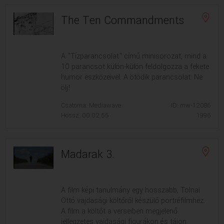
The Ten Commandments
A "Tízparancsolat" című minisorozat, mind a
10 parancsot külön-külön feldolgozza a fekete
humor eszközeivel. A ötödik parancsolat: Ne
ölj!
Csatorna: Mediawave
ID: mw-12086
Hossz: 00:02:55
1996
Madarak 3.
A film képi tanulmány egy hosszabb, Tolnai
Ottó vajdasági költőről készülő portréfilmhez.
A film a költőt a verseiben megjelenő
jellegzetes vajdasági figurákon és tájon