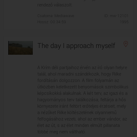
rendező válaszolt.
Csatorna: Mediawave
ID: mw-12101
Hossz: 00:34:59
1995
The day I approach myself
A Krím déli partjaihoz érvén az író olyan helyre
talál, ahol maradni szándékozik, hogy Rilke
fordításán dolgozzon. A film folyamán az
útközben keletkezett benyomások szimbolikus
képcsíkokká alakulnak. A két terv, az igazi és a
hagyományos terv találkozása, feltárja a hős
környezete iránt feltört erőteljes érzéseit, mely
a nézőket Rilke költészetének olyannemű
felfogásához vezeti, ahol az ember vándor, az
élet az út, s az élet minden elmúlt pillanata
többé meg nem váltható.