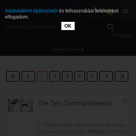
Adatvédelmi tájékoztatót
és felhasználási feltételeket
elfogadom.
OK
RÓLUNK
RÓLUNK
131 találat
SZABAD MŰSOROK
SZABAD MŰSOROK
Bővített keresés
▼
MŰSORÚJSÁG
MŰSORÚJSÁG
1
2
3
4
5
GYŰJTEMÉNYEK
GYŰJTEMÉNYEK
The Ten Commandments
SEGÍTHETÜNK?
SEGÍTHETÜNK?
OKTATÁS
OKTATÁS
A "Tízparancsolat" című minisorozat, mind a
10 parancsot külön-külön feldolgozza a fekete