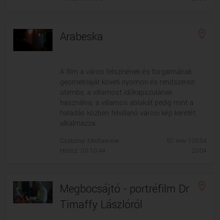
Arabeska
A film a város felszínének és forgalmának
geometriáját követi nyomon és rendszerezi
ütembe, a villamost időkapszulának
használva, a villamos ablakát pedig mint a
haladás közben felvillanó városi kép keretét
alkalmazza.
Csatorna: Mediawave
ID: mw-10554
Hossz: 00:10:44
2004
Megbocsájtó - portréfilm Dr
Timaffy Lászlóról