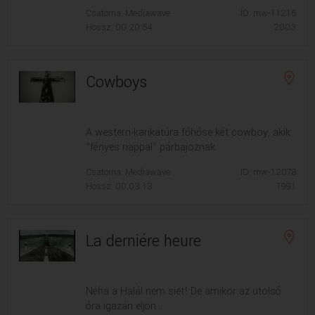
Csatorna: Mediawave
ID: mw-11216
Hossz: 00:20:54
2003
Cowboys
A western-karikatúra főhőse két cowboy, akik
"fényes nappal" párbajoznak.
Csatorna: Mediawave
ID: mw-12078
Hossz: 00:03:13
1991
La derniére heure
Néha a Halál nem siet! De amikor az utolsó
óra igazán eljön...