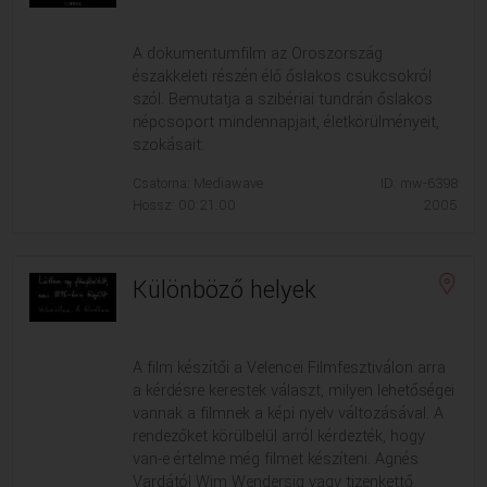
A dokumentumfilm az Oroszország
északkeleti részén élő őslakos csukcsokról
szól. Bemutatja a szibériai tundrán őslakos
népcsoport mindennapjait, életkörülményeit,
szokásait.
Csatorna: Mediawave
ID: mw-6398
Hossz: 00:21:00
2005
Különböző helyek
A film készítői a Velencei Filmfesztiválon arra
a kérdésre kerestek választ, milyen lehetőségei
vannak a filmnek a képi nyelv változásával. A
rendezőket körülbelül arról kérdezték, hogy
van-e értelme még filmet készíteni. Agnés
Vardától Wim Wendersig vagy tizenkettő