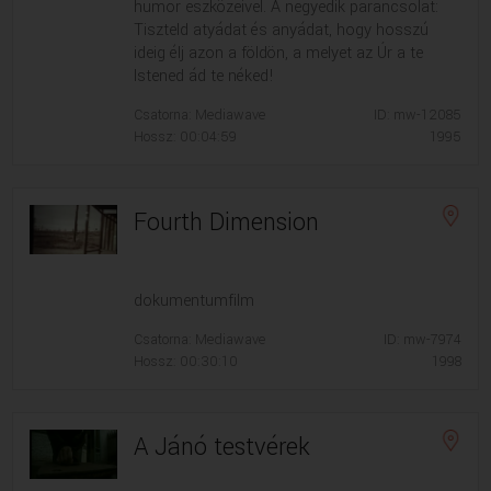
humor eszközeivel. A negyedik parancsolat:
VALLÁS
VALLÁS
Tiszteld atyádat és anyádat, hogy hosszú
ideig élj azon a földön, a melyet az Úr a te
Istened ád te néked!
Csatorna: Mediawave
ID: mw-12085
Hossz: 00:04:59
1995
Fourth Dimension
dokumentumfilm
Csatorna: Mediawave
ID: mw-7974
Hossz: 00:30:10
1998
A Jánó testvérek