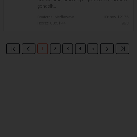
gondolk...
Csatorna: Mediawave
ID: mw-12175
Hossz: 00:51:44
1993
1
2
3
4
5