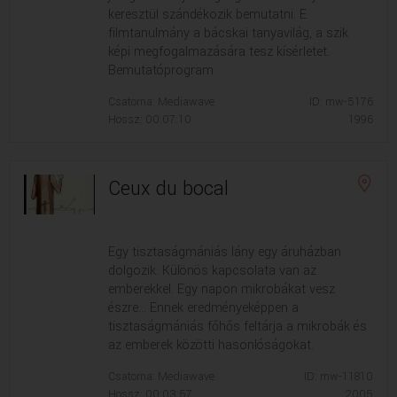
keresztül szándékozik bemutatni. E
filmtanulmány a bácskai tanyavilág, a szik
képi megfogalmazására tesz kísérletet.
Bemutatóprogram
Csatorna: Mediawave
ID: mw-5176
Hossz: 00:07:10
1996
Ceux du bocal
Egy tisztaságmániás lány egy áruházban
dolgozik. Különös kapcsolata van az
emberekkel. Egy napon mikrobákat vesz
észre... Ennek eredményeképpen a
tisztaságmániás főhős feltárja a mikrobák és
az emberek közötti hasonlóságokat.
Csatorna: Mediawave
ID: mw-11810
Hossz: 00:03:57
2005