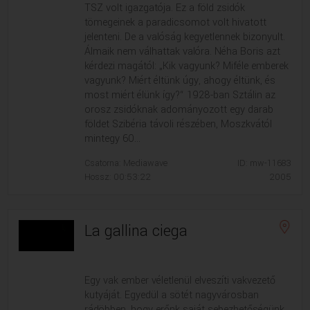
TSZ volt igazgatója. Ez a föld zsidók
tömegeinek a paradicsomot volt hivatott
jelenteni. De a valóság kegyetlennek bizonyult.
Álmaik nem válhattak valóra. Néha Boris azt
kérdezi magától: „Kik vagyunk? Miféle emberek
vagyunk? Miért éltünk úgy, ahogy éltünk, és
most miért élünk így?“ 1928-ban Sztálin az
orosz zsidóknak adományozott egy darab
földet Szibéria távoli részében, Moszkvától
mintegy 60...
Csatorna: Mediawave
ID: mw-11683
Hossz: 00:53:22
2005
La gallina ciega
Egy vak ember véletlenül elveszíti vakvezető
kutyáját. Egyedül a sötét nagyvárosban
rádöbben, hogy erőnk saját sebezhetőségünk