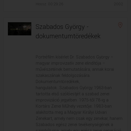
Hossz: 00:29:26
2002
Szabados György -
dokumentumtöredékek
Portréfilm kísérlet Dr. Szabados György –
magyar improvizatív zene elindítója –
művészetének bemutatására, annak korai
szakaszának feldolgozására.
Dokumentumtöredékek,
hangulatok...Szabados György 1963-ban
tartotta első szólóestjét a szabad zenei
improvizáció jegyében. 1975-től 78-ig a
Kortárs Zenei Műhely vezetője. 1983-ban
alakította meg a Magyar Királyi Udvari
Zenekart, amely nem csak egy zenekar, hanem
Szabados egész zenei tevékenységének a
szimbóluma, amely egy egész zenei generáció