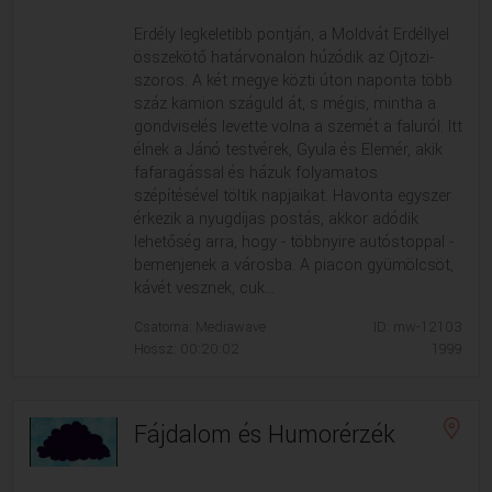
Erdély legkeletibb pontján, a Moldvát Erdéllyel
összekötő határvonalon húzódik az Ojtozi-
szoros. A két megye közti úton naponta több
száz kamion száguld át, s mégis, mintha a
gondviselés levette volna a szemét a faluról. Itt
élnek a Jánó testvérek, Gyula és Elemér, akik
fafaragással és házuk folyamatos
szépítésével töltik napjaikat. Havonta egyszer
érkezik a nyugdíjas postás, akkor adódik
lehetőség arra, hogy - többnyire autóstoppal -
bemenjenek a városba. A piacon gyümölcsöt,
kávét vesznek, cuk...
Csatorna: Mediawave
ID: mw-12103
Hossz: 00:20:02
1999
Fájdalom és Humorérzék