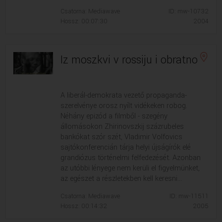
Csatorna: Mediawave
ID: mw-10732
Hossz: 00:07:30
2004
Iz moszkvi v rossiju i obratno
A liberál-demokrata vezető propaganda-
szerelvénye orosz nyílt vidékeken robog.
Néhány epizód a filmből - szegény
állomásokon Zhirinovszkij százrubeles
bankókat szór szét, Vladimir Volfovics
sajtókonferencián tárja helyi újságírók elé
grandiózus történelmi felfedezését. Azonban
az utóbbi lényege nem kerüli el figyelmünket,
az egészet a részletekben kell keresni...
Csatorna: Mediawave
ID: mw-11511
Hossz: 00:14:32
2005