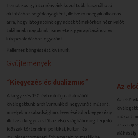
Tematikus gyűjteményeink közül több használható
VALLÁS
VALLÁS
oktatáshoz segédanyagként, illetve mindegyik alkalmas
arra, hogy látogatóink egy adott témakörben néznivalót
találjanak maguknak, ismereteik gyarapításához és
kikapcsolódáshoz egyaránt.
Kellemes böngészést kívánunk.
Gyűjtemények
“Kiegyezés és dualizmus”
Az els
A kiegyezés 150. évfordulója alkalmából
Az első vi
kiválogattunk archívumunkból negyvenöt műsort,
kiválogat
amelyek a szabadságharc leverésétől a kiegyezésig,
műsort, a
illetve a kiegyezéstől az első világháborúig terjedő
a szaraje
időszak történelmi, politikai, kultúr- és
aláírásáig.
művészettörténeti folyamatait mutatják be.