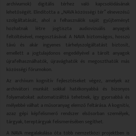
archívumok) digitális térhez való kapcsolódásának
lehetőségét. Elindította a „NAVA közösségi tér” elnevezésű
szolgáltatását, ahol a felhasználók saját gyűjteményt
hozhatnak létre jogtiszta audiovizuális anyagok
feltöltésével, megosztásával. A NAVA biztonságos, hosszú
távú és akár ingyenes tárhelyszolgáltatást biztosít,
emellett a jogtulajdonos engedélyével a tárolt anyagok
újrafelhasználhatók, újravághatók és megoszthatók más
közösségi fórumokon.
Az archívum kognitív fejlesztéseket végez, amelyek az
archivátori munkát sokkal hatékonyabbá és bizonyos
folyamatokat automatizálttá tehetnek, így gyorsabbá és
mélyebbé válhat a műsoranyag elemző feltárása. A kognitív,
azaz gépi képfelismerő rendszer elsősorban személyek,
tárgyak, tereptárgyak felismerésében segíthet.
A NAVA megalakulása óta több nemzetközi projektben is