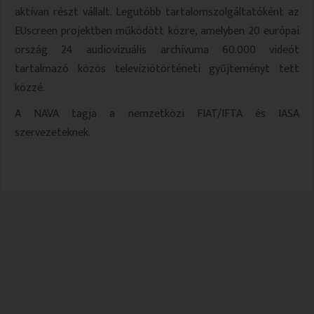
aktívan részt vállalt. Legutóbb tartalomszolgáltatóként az
EUscreen projektben működött közre, amelyben 20 európai
ország 24 audiovizuális archívuma 60.000 videót
tartalmazó közös televíziótörténeti gyűjteményt tett
közzé.
A NAVA tagja a nemzetközi FIAT/IFTA és IASA
szervezeteknek.