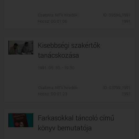
Csatorna: MTV híradók
ID: 03596_1991
Hossz: 00:01:06
1991
Kisebbségi szakértők
tanácskozása
1991. 05. 30. - 19:30
Csatorna: MTV híradók
ID: 03799_1991
Hossz: 00:01:23
1991
Farkasokkal táncoló című
könyv bemutatója