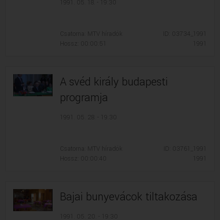
1991. 05. 18. - 19:30
Csatorna: MTV híradók
ID: 03734_1991
Hossz: 00:00:51
1991
A svéd király budapesti
programja
1991. 05. 28. - 19:30
Csatorna: MTV híradók
ID: 03761_1991
Hossz: 00:00:40
1991
Bajai bunyevácok tiltakozása
1991. 05. 20. - 19:30