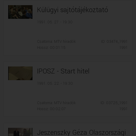
Külügyi sajtótájékoztató
1991. 05. 27. - 19:30
Csatorna: MTV híradók
ID: 03474_1991
Hossz: 00:01:15
1991
IPOSZ - Start hitel
1991. 05. 22. - 19:30
Csatorna: MTV híradók
ID: 03725_1991
Hossz: 00:02:07
1991
Jeszenszky Géza Olaszországi