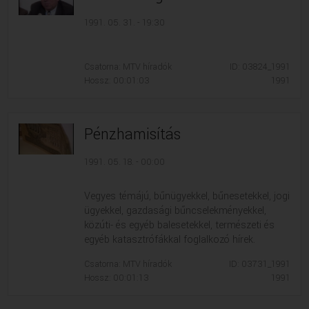
1991. 05. 31. - 19:30
Csatorna: MTV híradók
ID: 03824_1991
Hossz: 00:01:03
1991
Pénzhamisítás
1991. 05. 18. - 00:00
Vegyes témájú, bűnügyekkel, bűnesetekkel, jogi
ügyekkel, gazdasági bűncselekményekkel,
közúti- és egyéb balesetekkel, természeti és
egyéb katasztrófákkal foglalkozó hírek.
Csatorna: MTV híradók
ID: 03731_1991
Hossz: 00:01:13
1991