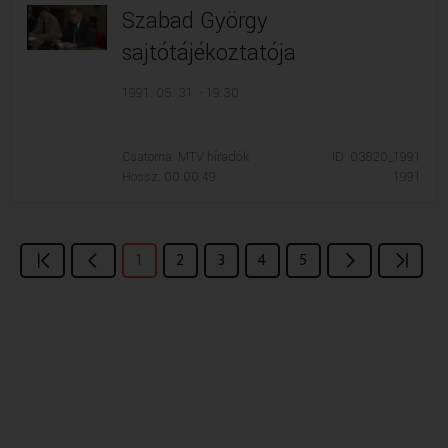
Szabad György
sajtótájékoztatója
1991. 05. 31. - 19:30
Csatorna: MTV híradók
ID: 03820_1991
Hossz: 00:00:49
1991
1
2
3
4
5