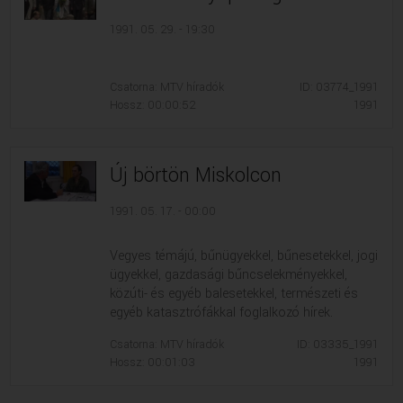
1991. 05. 29. - 19:30
Csatorna: MTV híradók
ID: 03774_1991
Hossz: 00:00:52
1991
Új börtön Miskolcon
1991. 05. 17. - 00:00
Vegyes témájú, bűnügyekkel, bűnesetekkel, jogi
ügyekkel, gazdasági bűncselekményekkel,
közúti- és egyéb balesetekkel, természeti és
egyéb katasztrófákkal foglalkozó hírek.
Csatorna: MTV híradók
ID: 03335_1991
Hossz: 00:01:03
1991