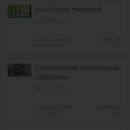
VOLÁN nyári menetrend
1991. 05. 29. - 19:30
Csatorna: MTV híradók
ID: 03786_1991
Hossz: 00:00:34
1991
Szülészorvosok tanácskozása
Lillafüreden
1991. 05. 17. - 19:30
Csatorna: MTV híradók
ID: 03337_1991
Hossz: 00:01:01
1991