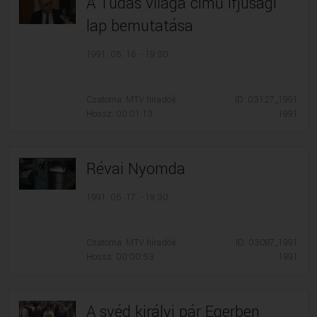
A Tudás világa című ifjúsági
lap bemutatása
1991. 05. 16. - 19:30
Csatorna: MTV híradók
ID: 03127_1991
Hossz: 00:01:13
1991
Révai Nyomda
1991. 05. 17. - 19:30
Csatorna: MTV híradók
ID: 03087_1991
Hossz: 00:00:53
1991
A svéd királyi pár Egerben