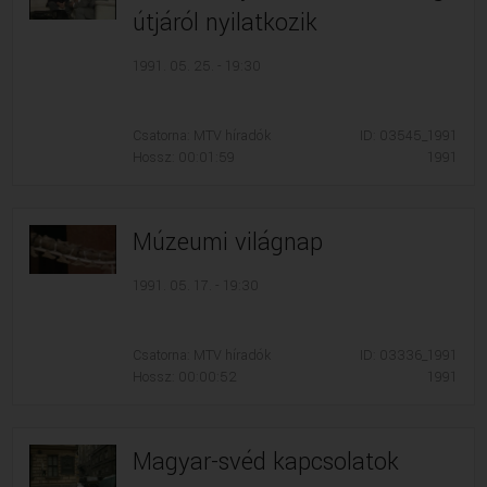
útjáról nyilatkozik
1991. 05. 25. - 19:30
Csatorna: MTV híradók
ID: 03545_1991
Hossz: 00:01:59
1991
Múzeumi világnap
1991. 05. 17. - 19:30
Csatorna: MTV híradók
ID: 03336_1991
Hossz: 00:00:52
1991
Magyar-svéd kapcsolatok