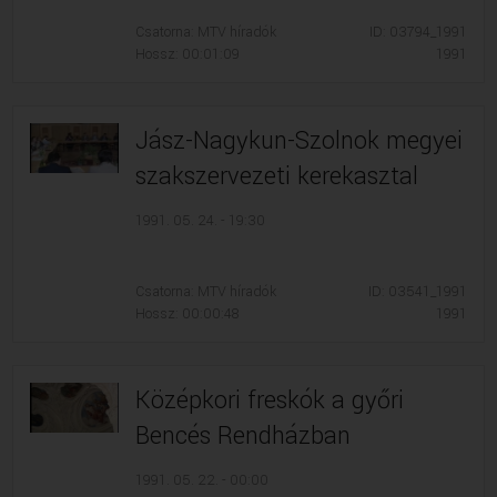
VALLÁS
VALLÁS
Csatorna: MTV híradók
ID: 03794_1991
Hossz: 00:01:09
1991
Jász-Nagykun-Szolnok megyei
szakszervezeti kerekasztal
1991. 05. 24. - 19:30
Csatorna: MTV híradók
ID: 03541_1991
Hossz: 00:00:48
1991
Középkori freskók a győri
Bencés Rendházban
1991. 05. 22. - 00:00