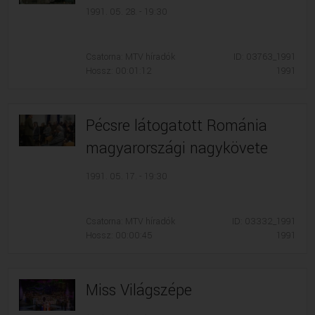
1991. 05. 28. - 19:30
Csatorna: MTV híradók
ID: 03763_1991
Hossz: 00:01:12
1991
Pécsre látogatott Románia
magyarországi nagykövete
1991. 05. 17. - 19:30
Csatorna: MTV híradók
ID: 03332_1991
Hossz: 00:00:45
1991
Miss Világszépe