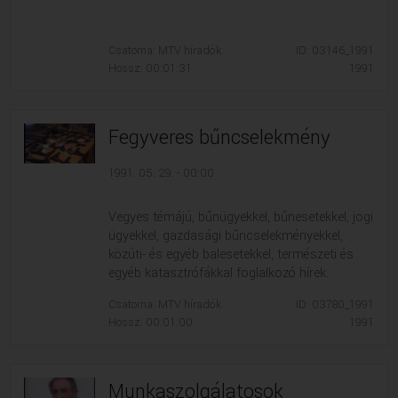
Csatorna: MTV híradók
ID: 03146_1991
Hossz: 00:01:31
1991
Fegyveres bűncselekmény
1991. 05. 29. - 00:00
Vegyes témájú, bűnügyekkel, bűnesetekkel, jogi
ügyekkel, gazdasági bűncselekményekkel,
közúti- és egyéb balesetekkel, természeti és
egyéb katasztrófákkal foglalkozó hírek.
Csatorna: MTV híradók
ID: 03780_1991
Hossz: 00:01:00
1991
Munkaszolgálatosok