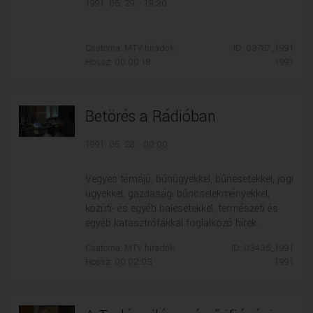
1991. 05. 29. - 19:30
Csatorna: MTV híradók
ID: 03787_1991
Hossz: 00:00:18
1991
Betörés a Rádióban
1991. 05. 28. - 00:00
Vegyes témájú, bűnügyekkel, bűnesetekkel, jogi
ügyekkel, gazdasági bűncselekményekkel,
közúti- és egyéb balesetekkel, természeti és
egyéb katasztrófákkal foglalkozó hírek.
Csatorna: MTV híradók
ID: 03435_1991
Hossz: 00:02:03
1991