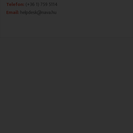
Telefon:
(+36 1) 759 5114
VALLÁS
VALLÁS
Email:
helpdesk@nava.hu