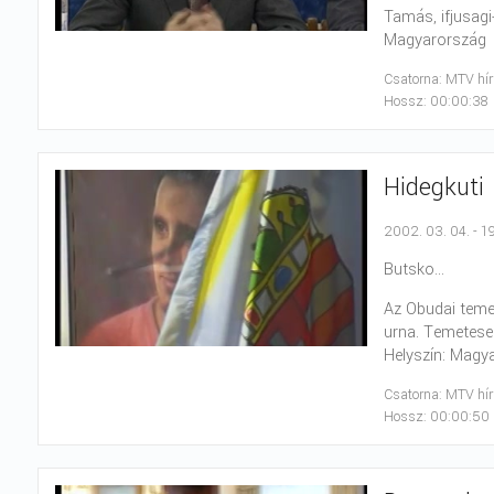
Tamás, ifjusagi
Magyarország
Csatorna: MTV hí
Hossz: 00:00:38
Hidegkuti
2002. 03. 04. - 1
Butsko...
Az Obudai teme
urna. Temetesen
Helyszín: Magy
Csatorna: MTV hí
Hossz: 00:00:50