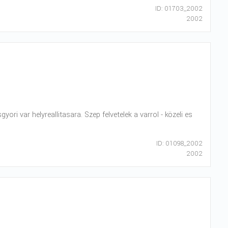
ID: 01703_2002
2002
ri var helyreallitasara. Szep felvetelek a varrol - közeli es
ID: 01098_2002
2002