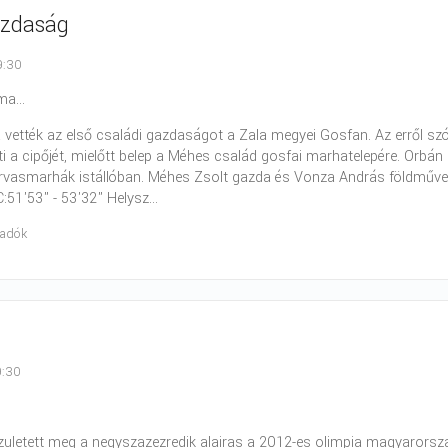
azdaság
9:30
a...
 vették az első családi gazdaságot a Zala megyei Gosfan. Az erről s
niti a cipőjét, mielőtt belep a Méhes család gosfai marhatelepére. Orbán
arvasmarhák istállóban. Méhes Zsolt gazda és Vonza András földművelés
:51'53" - 53'32" Helysz...
radók
9:30
.
letett meg a negyszazezredik alairas a 2012-es olimpia magyarország