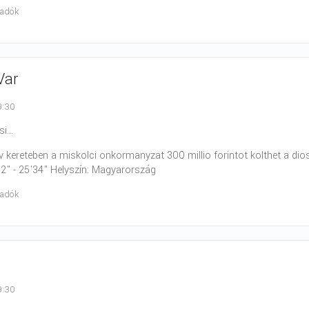
radók
Var
9:30
i...
 kereteben a miskolci onkormanyzat 300 millio forintot kolthet a diosgyo
'12" - 25'34" Helyszín: Magyarország
radók
9:30