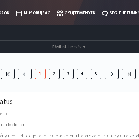
OROK
OROK
MŰSORÚJSÁG
MŰSORÚJSÁG
GYŰJTEMÉNYEK
GYŰJTEMÉNYEK
SEGÍTHETÜNK
SEGÍTHETÜNK
Bővített keresés
▼
1
2
3
4
5
tatus
9:30
ian Melicher...
ny nem tett eleget annak a parlamenti hatarozatnak, amely arra kotel