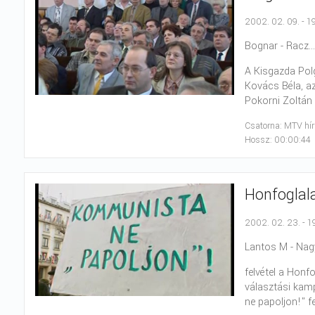
2002. 02. 09. - 1
Bognar - Racz..
A Kisgazda Polg
Kovács Béla, az
Pokorni Zoltán 
Csatorna: MTV hí
Hossz: 00:00:44
Honfoglal
2002. 02. 23. - 1
Lantos M - Nagy
felvétel a Honf
választási kamp
ne papoljon!" 