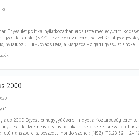
9:30
.
ari Egyesulet politikai nyilatkozatban erositette meg egyuttmukodeset 
 Egyesulet elnöke (NSZ), felvételek az ulesrol, beszél Szentgyorgyvolg
is, nyilatkozik Turi-Kovács Béla, a Kisgazda Polgari Egyesulet elnöke.
radók
as 2000
9:30
 G...
oglalas 2000 Egyesulet nagygyűléserol, melyet a Köztársaság teren tarto
anya es a kedvezmenytorveny politikai haszonszerzesre valo felhaszn
felíratú transzparens, beszédet mondo szonok (NSZ). TC:23'59" - 24'