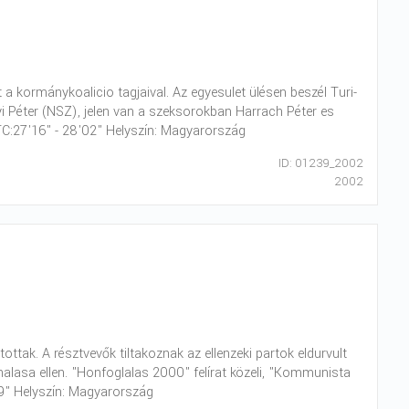
a kormánykoalicio tagjaival. Az egyesulet ülésen beszél Turi-
yi Péter (NSZ), jelen van a szeksorokban Harrach Péter es
 TC:27'16" - 28'02" Helyszín: Magyarország
ID: 01239_2002
2002
ttak. A résztvevők tiltakoznak az ellenzeki partok eldurvult
alasa ellen. "Honfoglalas 2000" felírat közeli, "Kommunista
19" Helyszín: Magyarország