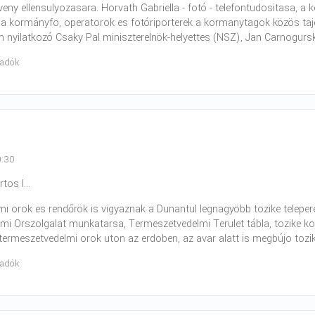
ny ellensulyozasara. Horvath Gabriella - fotó - telefontudositasa, a
a kormányfo, operatorok es fotóriporterek a kormanytagok közös taje
n nyilatkozó Csaky Pal miniszterelnök-helyettes (NSZ), Jan Carnogursk.
radók
9:30
os I...
i orok es rendőrök is vigyaznak a Dunantul legnagyöbb tozike telepere
i Orszolgalat munkatarsa, Termeszetvedelmi Terulet tábla, tozike koz
termeszetvedelmi orok uton az erdoben, az avar alatt is megbújo tozik
radók