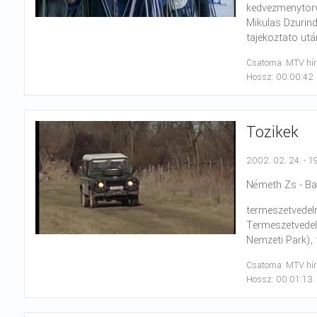
kedvezmenytorve
Mikulas Dzurind
tajekoztato utá
Csatorna: MTV hí
Hossz: 00:00:42
Tozikek
2002. 02. 24. - 1
Németh Zs - Bart
termeszetvedelm
Termeszetvedelm
Nemzeti Park), 
Csatorna: MTV hí
Hossz: 00:01:13