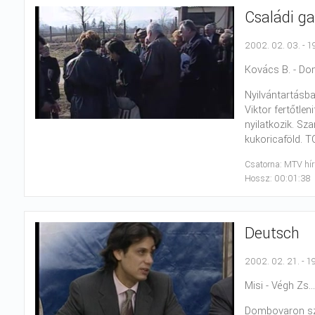
Családi g
2002. 02. 03. - 1
Kovács B. - Dom
Nyilvántartásba
Viktor fertőtle
nyilatkozik. Sz
kukoricaföld. TC
Csatorna: MTV hí
Hossz: 00:01:38
Deutsch
2002. 02. 21. - 1
Misi - Végh Zs..
Dombovaron szu