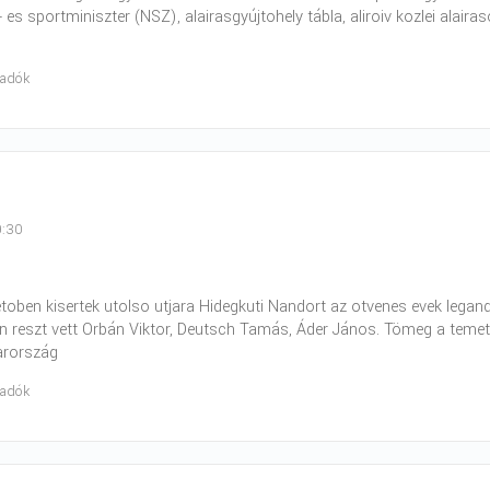
- es sportminiszter (NSZ), alairasgyújtohely tábla, aliroiv kozlei alair
radók
9:30
toben kisertek utolso utjara Hidegkuti Nandort az otvenes evek lega
 reszt vett Orbán Viktor, Deutsch Tamás, Áder János. Tömeg a temetesen
arország
radók