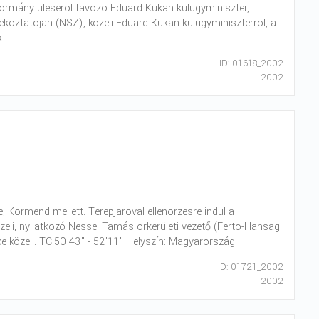
 kormány uleserol tavozo Eduard Kukan kulugyminiszter,
koztatojan (NSZ), közeli Eduard Kukan külügyminiszterrol, a
..
ID: 01618_2002
2002
, Kormend mellett. Terepjaroval ellenorzesre indul a
eli, nyilatkozó Nessel Tamás orkerületi vezető (Ferto-Hansag
e közeli. TC:50'43" - 52'11" Helyszín: Magyarország
ID: 01721_2002
2002