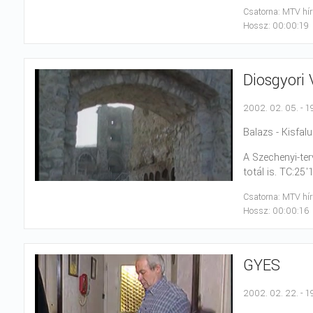
Csatorna: MTV hí
Hossz: 00:00:19
Diosgyori 
2002. 02. 05. - 1
Balazs - Kisfalus
A Szechenyi-terv
totál is. TC:25
Csatorna: MTV hí
Hossz: 00:00:16
GYES
2002. 02. 22. - 1