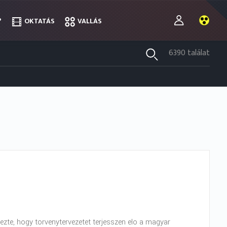
?
?
OKTATÁS
OKTATÁS
VALLÁS
VALLÁS
6390 találat
ezte, hogy torvenytervezetet terjesszen elo a magyar