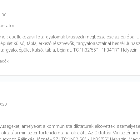
9:30
perator...
amok csatlakozasi fotargyaloinak brusszeli megbeszélese az európai Unió
 épület külső, tábla, érkező résztvevők, targyaloasztalnal beszél Juhas
otargyalo, épület külső, tábla, bejarat. TC:1h32'55" - 1h34'17" Helyszín
radók
9:30
yusegeket, amelyeket a kommunista diktaturak elkovettek, szemelyese
 oktatási miniszter tortenelemtanarok előtt. Az Oktatási Minisztérium 
ilatkozo Pálinkás József - SZ! TC:1h02'59" - 1h03'55" Helyszín: Mag