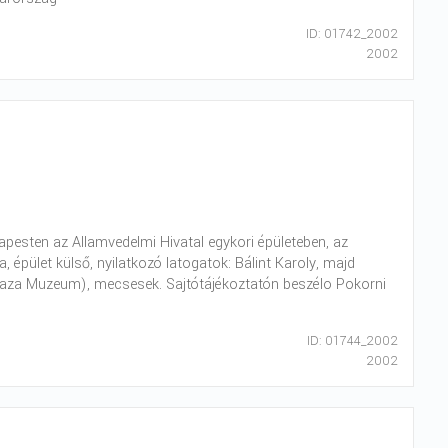
ID: 01742_2002
2002
pesten az Allamvedelmi Hivatal egykori épületeben, az
a, épület külső, nyilatkozó latogatok: Bálint Karoly, majd
Haza Muzeum), mecsesek. Sajtótájékoztatón beszélo Pokorni
ID: 01744_2002
2002