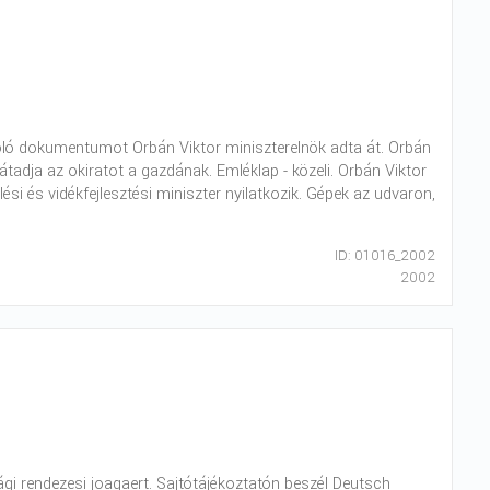
zóló dokumentumot Orbán Viktor miniszterelnök adta át. Orbán
 átadja az okiratot a gazdának. Emléklap - közeli. Orbán Viktor
i és vidékfejlesztési miniszter nyilatkozik. Gépek az udvaron,
ID: 01016_2002
2002
i rendezesi joagaert. Sajtótájékoztatón beszél Deutsch