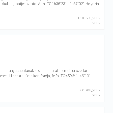
asokkal, sajtoatjekoztato. Atm. TC:1h36'23" - 1h37'02" Helyszín:
ID: 01658_2002
2002
ndas aranycsapatanak kozepcsatarat. Temetesi szertartas,
. Hidegkuti fiatalkori fotója, fejfa. TC:45'48" - 46'10"
ID: 01948_2002
2002