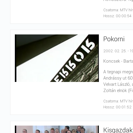
Csatorna: MTV hí
Hossz: 00:00:54
Pokorni
2002. 02. 25. - 1
Koncsek - Barta.
A tegnapi megn
Andrássy ut 60.-
Velvart László
Zoltán elnök (Fi
Csatorna: MTV hí
Hossz: 00:01:52
Kisgazdak