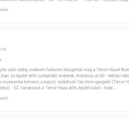
radók
9:30
..
yito után eddig csaknem hatezren latogattak meg a Terror Hazat Buda
ban. Az épület előtt sorbanálló emberek, Andrássy ut 60 - felíratú tábl
, a muzeumba bemeno csoport, nyilatkozó Vas Imre igazgató (Terror 
desz) - SZ. Varakozok a Terror Haza előtt, épület külső - totál. ...
radók