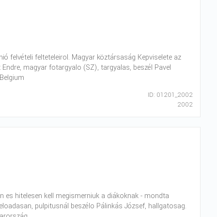
 felvételi felteteleirol. Magyar köztársaság Kepviselete az
z Endre, magyar fotargyalo (SZ), targyalas, beszél Pavel
: Belgium
ID: 01201_2002
2002
n es hitelesen kell megismerniuk a diákoknak - mondta
eloadasan, pulpitusnál beszélo Pálinkás József, hallgatosag.
yarország