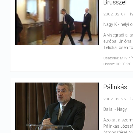
Brusszel
2002. 02. 07. - 1
Nagy K - helyi o
A visegradi all
európai Uniónal
Telicka, cseh f
Csatorna: MTV hí
Hossz: 00:01:20
Pálinkás
2002. 02. 25. - 1
Ballai - Nagy...
Azokat a szorn
Pálinkás József
Atmoszféra! Ny