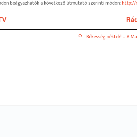
abadon beágyazhatók a következő útmutató szerinti módon:
http:/
TV
Rád
Békesség néktek! – A Ma