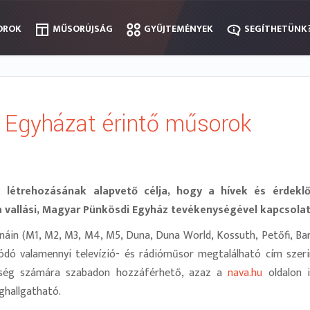
OROK
OROK
MŰSORÚJSÁG
MŰSORÚJSÁG
GYŰJTEMÉNYEK
GYŰJTEMÉNYEK
SEGÍTHETÜNK
SEGÍTHETÜNK
 Egyházat érintő műsorok
 létrehozásának alapvető célja, hogy a hívek és érdek
 vallási, Magyar Pünkösdi Egyház tevékenységével kapcsola
in (M1, M2, M3, M4, M5, Duna, Duna World, Kossuth, Petőfi, Bar
dó valamennyi televízió- és rádióműsor megtalálható cím szerin
nség számára szabadon hozzáférhető, azaz a
nava.hu
oldalon i
ghallgatható.