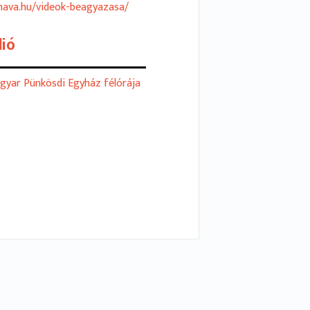
/nava.hu/videok-beagyazasa/
ió
gyar Pünkösdi Egyház félórája