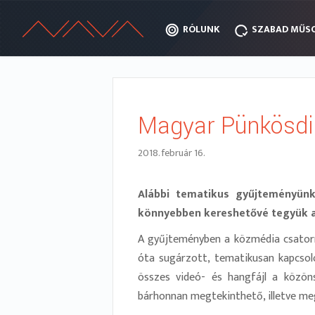
RÓLUNK
RÓLUNK
SZABAD MŰS
SZABAD MŰS
Magyar Pünkösdi
2018. február 16.
Alábbi tematikus gyűjteményünk
könnyebben kereshetővé tegyük a
A gyűjteményben a közmédia csatorná
óta sugárzott, tematikusan kapcsoló
összes videó- és hangfájl a közö
bárhonnan megtekinthető, illetve me