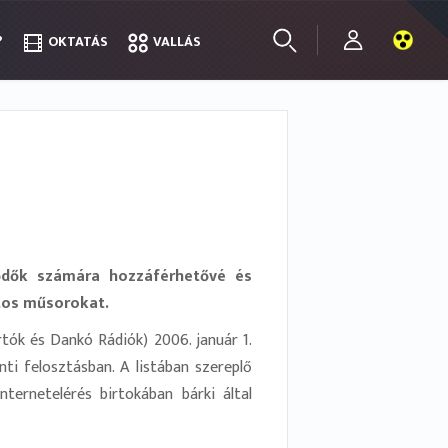
?
?
OKTATÁS
OKTATÁS
VALLÁS
VALLÁS
lődők számára hozzáférhetővé és
tos műsorokat.
tók és Dankó Rádiók) 2006. január 1.
ti felosztásban. A listában szereplő
nternetelérés birtokában bárki által