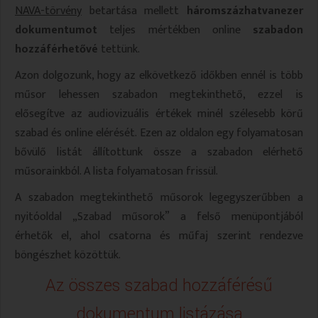
NAVA-törvény
betartása mellett
háromszázhatvanezer
VALLÁS
VALLÁS
dokumentumot
teljes mértékben online
szabadon
hozzáférhető
vé
tettünk.
Azon dolgozunk, hogy az elkövetkező időkben ennél is több
műsor lehessen szabadon megtekinthető, ezzel is
elősegítve az audiovizuális értékek minél szélesebb körű
szabad és online elérését. Ezen az oldalon egy folyamatosan
bővülő listát állítottunk össze a szabadon elérhető
műsorainkból. A lista folyamatosan frissül.
A szabadon megtekinthető műsorok legegyszerűbben a
nyitóoldal „Szabad műsorok” a felső menüpontjából
érhetők el, ahol csatorna és műfaj szerint rendezve
böngészhet közöttük.
Az összes szabad hozzáférésű
dokumentum listázása