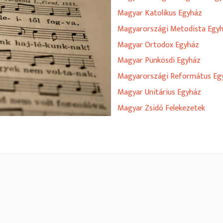
Magyar Katolikus Egyház
Magyarországi Metodista Egy
Magyar Ortodox Egyház
Magyar Pünkösdi Egyház
Magyarországi Református Eg
Magyar Unitárius Egyház
Magyar Zsidó Felekezetek