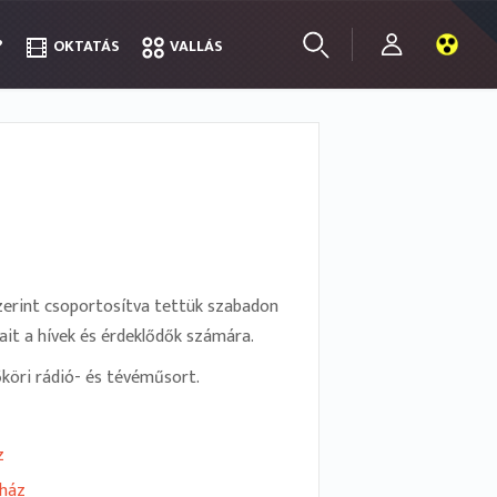
?
?
OKTATÁS
OKTATÁS
VALLÁS
VALLÁS
zerint csoportosítva tettük szabadon
it a hívek és érdeklődők számára.
köri rádió- és tévéműsort.
z
yház