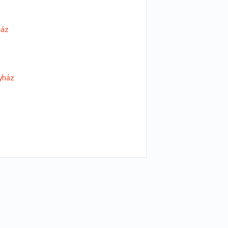
ház
yház