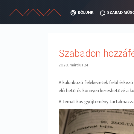
RÓLUNK
RÓLUNK
SZABAD MŰS
SZABAD MŰS
Szabadon hozzáfé
2020. március 24.
A különböző felekezetek felől érkező
elérhető és könnyen kereshetővé a kü
A tematikus gyűjtemény tartalmazza a