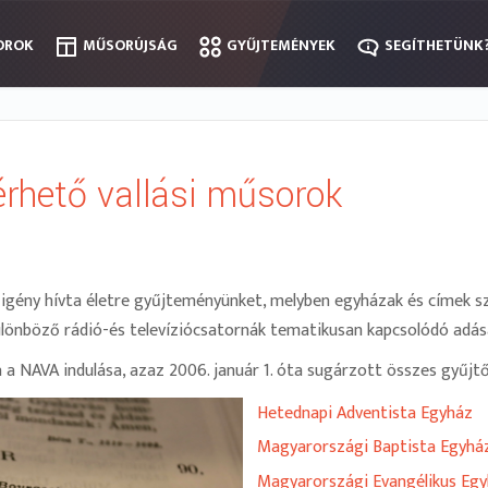
OROK
OROK
MŰSORÚJSÁG
MŰSORÚJSÁG
GYŰJTEMÉNYEK
GYŰJTEMÉNYEK
SEGÍTHETÜNK
SEGÍTHETÜNK
rhető vallási műsorok
 igény hívta életre gyűjteményünket, melyben egyházak és címek s
lönböző rádió-és televíziócsatornák tematikusan kapcsolódó adása
 NAVA indulása, azaz 2006. január 1. óta sugárzott összes gyűjtő
Hetednapi Adventista Egyház
Magyarországi Baptista Egyhá
Magyarországi Evangélikus Eg