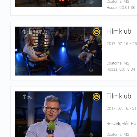
Csatorna: M2
Hossz: 00:01:36
Filmklub
2017. 07. 16. - 2
Csatorna: M2
Hossz: 00:13:34
Filmklub
2017. 07. 16. - 21
Beszélgetés Rob
Csatorna: M2