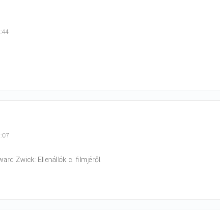
2:44
1:07
rd Zwick: Ellenállók c. filmjéről.