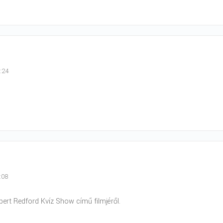
3:24
:08
ert Redford Kvíz Show című filmjéről.