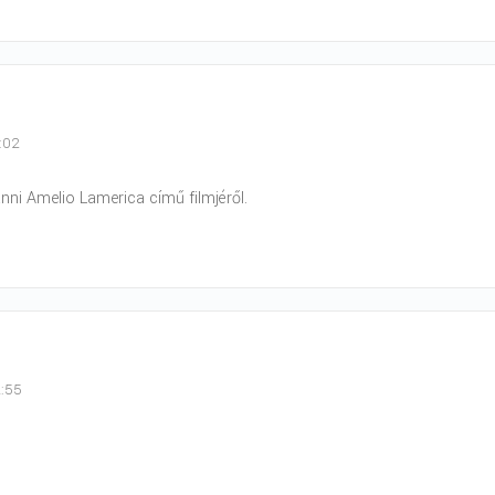
3:02
nni Amelio Lamerica című filmjéről.
2:55