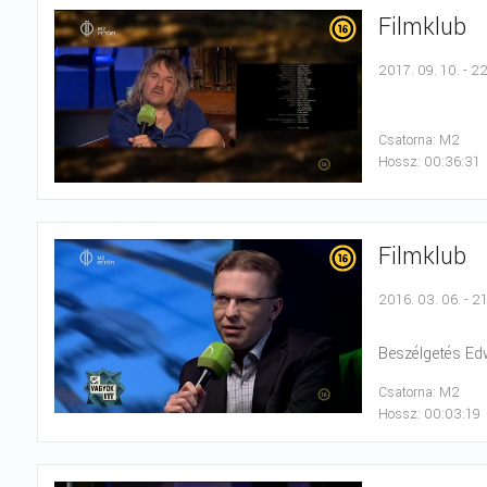
Filmklub
2017. 09. 10. - 2
Csatorna: M2
Hossz: 00:36:31
Filmklub
2016. 03. 06. - 2
Beszélgetés Edwa
Csatorna: M2
Hossz: 00:03:19