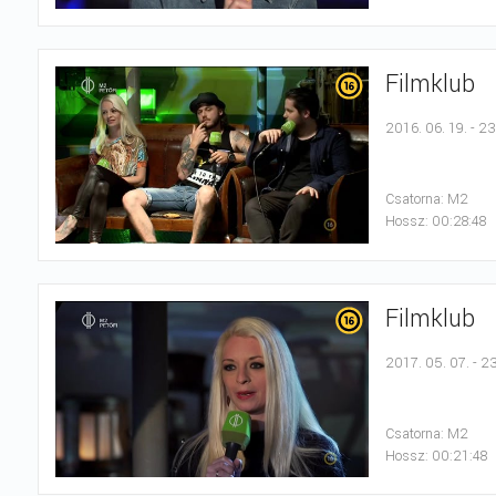
Filmklub
2016. 06. 19. - 2
Csatorna: M2
Hossz: 00:28:48
Filmklub
2017. 05. 07. - 2
Csatorna: M2
Hossz: 00:21:48