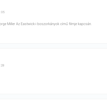
3:05
rge Miller Az Eastwick-i boszorkányok című filmje kapcsán.
3:28