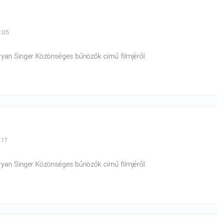
3:05
ryan Singer Közönséges bűnözők című filmjéről.
:17
ryan Singer Közönséges bűnözők című filmjéről.