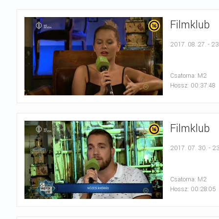
Filmklub
2017. 08. 27. - 2
Csatorna: M2
Hossz: 00:37:48
Filmklub
2017. 07. 30. - 2
Csatorna: M2
Hossz: 00:28:05