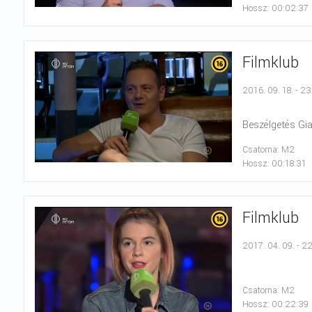
Hossz: 00:02:37
Filmklub
2016. 09. 18. - 2
Beszélgetés Gia
Csatorna: M2
Hossz: 00:18:31
Filmklub
2017. 04. 09. - 2
Csatorna: M2
Hossz: 00:22:39