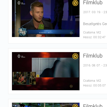
Filmklub
2017. 03. 19. - 2
Beszélgetés Geo
Csatorna: M2
Hossz: 00:32:47
Filmklub
2016. 08. 07. - 2
Csatorna: M2
Hossz: 00:05:07
Filmklub