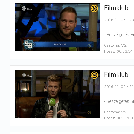
Filmklub
2016. 11. 06. - 2
- Beszélgetés B
Csatorna: M2
Hossz: 00:33:54
Filmklub
2016. 11. 06. - 21
- Beszélgetés B
Csatorna: M2
Hossz: 00:03:33