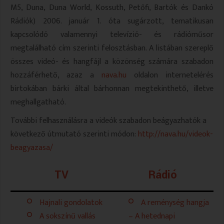
M5, Duna, Duna World, Kossuth, Petőfi, Bartók és Dankó
VALLÁS
VALLÁS
Rádiók) 2006. január 1. óta sugárzott, tematikusan
kapcsolódó valamennyi televízió- és rádióműsor
megtalálható cím szerinti felosztásban. A listában szereplő
összes videó- és hangfájl a közönség számára szabadon
hozzáférhető, azaz a
nava.hu
oldalon internetelérés
birtokában bárki által bárhonnan megtekinthető, illetve
meghallgatható.
További felhasználásra a videók szabadon beágyazhatók a
következő útmutató szerinti módon:
http://nava.hu/videok-
beagyazasa/
TV
Rádió
Hajnali gondolatok
A reménység hangja
A sokszínű vallás
– A hetednapi