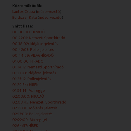
Közreműködők:
2026.07.07 - 06:38:02 - Időjárás-jelentés
Lantos Csaba
(
műsorvezető
)
Boldizsár Kata
(
műsorvezető
)
2026.07.07 - 06:42:03 - Pollenjelentés
Snitt lista:
00:00:00: HÍRADÓ
2026.07.07 - 06:44:59 - VILÁGHÍRADÓ
00:27:01: Nemzeti Sporthíradó
00:38:02: Időjárás-jelentés
2026.07.07 - 07:00:00 - HÍRADÓ
00:42:03: Pollenjelentés
00:44:59: VILÁGHÍRADÓ
2026.07.07 - 07:14:12 - Nemzeti Sporthíradó
01:00:00: HÍRADÓ
01:14:12: Nemzeti Sporthíradó
2026.07.07 - 07:21:03 - Időjárás-jelentés
01:21:03: Időjárás-jelentés
01:25:12: Pollenjelentés
2026.07.07 - 07:25:12 - Pollenjelentés
01:29:54: HÍREK
01:34:14: Ma reggel
2026.07.07 - 07:29:54 - HÍREK
02:00:00: HÍRADÓ
02:08:45: Nemzeti Sporthíradó
2026.07.07 - 07:34:14 - Ma reggel
02:15:00: Időjárás-jelentés
02:17:00: Pollenjelentés
2026.07.07 - 08:00:00 - HÍRADÓ
02:22:09: Ma reggel
02:34:57: HÍREK
2026.07.07 - 08:08:45 - Nemzeti Sporthíradó