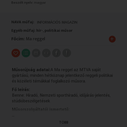
Beszélt nyelv:
magyar
VALLÁS
VALLÁS
NAVA műfaj:
INFORMÁCIÓS MAGAZIN
Egyéb műfaj: hír-, politikai műsor
+
Főcím:
Ma reggel
Műsorújság adatai:
A Ma reggel az MTVA saját
gyártású, minden hétköznap jelentkező reggeli politikai
és közéleti témákkal foglalkozó műsora.
Fő leírás:
Benne: Híradó, Nemzeti sporthíradó, időjárás-jelentés,
stúdióbeszélgetések
Műsorszolgáltatói ismertető:
...
2026.07.07 - 06:00:00 - HÍRADÓ
TÖBB
2026.07.07 - 06:27:01 - Nemzeti Sporthíradó