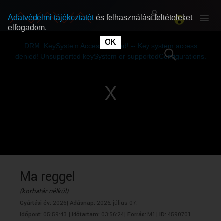
Adatvédelmi tájékoztatót
és felhasználási feltételeket
elfogadom.
This
is
OK
RÓLUNK
RÓLUNK
a
DRM: KeySystem Access Denied! -- Key system access
modal
window.
denied! Unsupported keySystem or supportedConfigurations.
SZABAD MŰSOROK
SZABAD MŰSOROK
MŰSORÚJSÁG
MŰSORÚJSÁG
GYŰJTEMÉNYEK
GYŰJTEMÉNYEK
SEGÍTHETÜNK?
SEGÍTHETÜNK?
Ma reggel
(korhatár nélkül)
OKTATÁS
OKTATÁS
Gyártási év:
2026|
Adásnap:
2026. július 07.
Időpont:
05:59:43 |
Időtartam:
03:56:24|
Forrás:
M1|
ID:
4590701