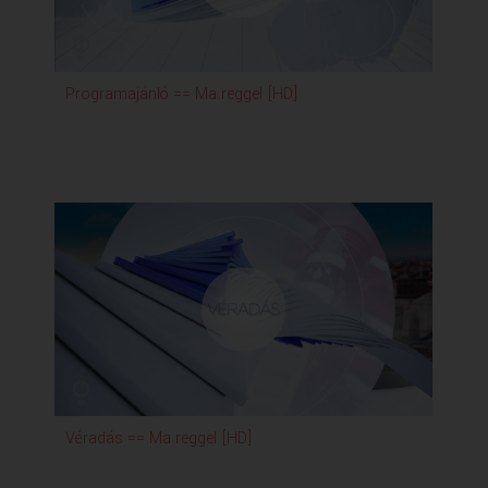
Programajánló == Ma reggel [HD]
Idő
Véradás == Ma reggel [HD]
Ne