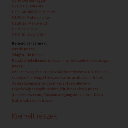
02:39:08: Ma reggel
03:00:00: HÍRADÓ
2026.07.07 - 08:15:00 - Időjárás-jelentés
03:21:46: Időjárás-jelentés
03:23:41: Pollenjelentés
2026.07.07 - 08:17:00 - Pollenjelentés
03:24:29: Ma délelőtt
03:29:58: HÍREK
2026.07.07 - 08:22:09 - Ma reggel
03:33:10: Ma délelőtt
2026.07.07 - 08:34:57 - HÍREK
Reláció tartalmak:
Híradó (része)
2026.07.07 - 08:39:08 - Ma reggel
Világhíradó (része)
Pusztító hőhullámok: Európa nincs felkészülve a forróságra
2026.07.07 - 09:00:00 - HÍRADÓ
(része)
Oroszország célzott provokációt tervezhet a NATO keleti
2026.07.07 - 09:21:46 - Időjárás-jelentés
szárnya ellen lengyel hírszerzési források szerint (része)
Az egészségügyi rendszer kapacitásai elérték a
2026.07.07 - 09:23:41 - Pollenjelentés
teljesítőképességük határát, állítják szakértők (része)
Jön a viharszezon, júliusban a legnagyobb a pusztítás a
2026.07.07 - 09:24:29 - Ma délelőtt
biztosítók szerint (része)
2026.07.07 - 09:29:58 - HÍREK
Kiemelt részek
2026.07.07 - 09:33:10 - Ma délelőtt