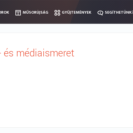
OROK
OROK
MŰSORÚJSÁG
MŰSORÚJSÁG
GYŰJTEMÉNYEK
GYŰJTEMÉNYEK
SEGÍTHETÜNK
SEGÍTHETÜNK
 és médiaismeret