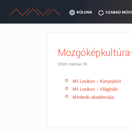
RÓLUNK
RÓLUNK
SZABAD MŰS
SZABAD MŰS
Mozgóképkultúra-
2020. március 19.
M5 Lexikon – Könyvjelző
M5 Lexikon – Világháló
Mindenki akadémiája