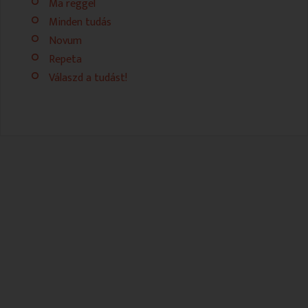
Ma reggel
VALLÁS
VALLÁS
Minden tudás
Novum
Repeta
Válaszd a tudást!