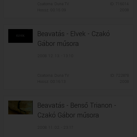
Csatorna: Duna TV
ID: 716014
Hossz: 00:15:09
2008
Beavatás - Elvek - Czakó
Gábor műsora
2008. 12. 13. - 13:10
Csatorna: Duna TV
ID: 722878
Hossz: 00:16:13
2008
Beavatás - Benső Trianon -
Czakó Gábor műsora
2008. 11. 02. - 23:17