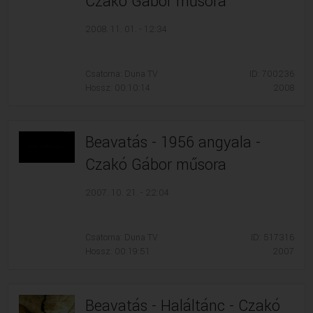
Czakó Gábor műsora
2008. 11. 01. - 12:34
Csatorna: Duna TV
ID: 700236
Hossz: 00:10:14
2008
Beavatás - 1956 angyala -
Czakó Gábor műsora
2007. 10. 21. - 22:04
Csatorna: Duna TV
ID: 517316
Hossz: 00:19:51
2007
Beavatás - Haláltánc - Czakó