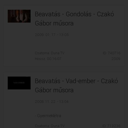
Beavatás - Gondolás - Czakó
Gábor műsora
2009. 01. 17. - 13:05
Csatorna: Duna TV
ID: 740716
Hossz: 00:16:07
2009
Beavatás - Vad-ember - Czakó
Gábor műsora
2008. 11. 22. - 13:04
- Gyermeklétra
Csatorna: Duna TV
ID: 713236