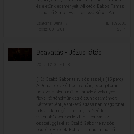
műsor, amely érzékenyen figyeli történelmünk
és életünk eseményeit. Alkotók: Babos Tamás
- rendező Simon Éva - rendező Kőrösi An...
Csatorna: Duna TV
ID: 1896806
Hossz: 00:13:01
2014
Beavatás - Jézus látás
2012. 12. 30. - 11:31
(12) Czakó Gábor televíziós esszéje (15 perc)
A Duna Televízió tradicionális, evangéliumi
sorozata olyan műsor, amely érzékenyen
figyeli történelmünk és életünk eseményeit.
Kéthetenként jelentkező adásaiban megpróbál
felszínük mögé pillantani, és "széttört
világunk" cserepei közt megkeresni az
összefüggéseket. Czakó Gábor televíziós
esszéje. Alkotók: Babos Tamás - rendező