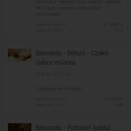
Simon Éva - rendező Kőrösi András - operatőr
Tóth Zsolt - operatőr Czakó Gábor -
műsorvezető
Csatorna: Duna TV
ID: 1486420
Hossz: 00:29:56
2012
Beavatás - Bélszó - Czakó
Gábor műsora
2008. 02. 10. - 21:16
Trágárság, káromkodás.
Csatorna: Duna TV
ID: 573556
Hossz: 00:17:59
2008
Beavatás - Pofonért koldul... -