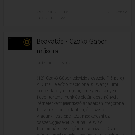
Csatorna: Duna TV
ID: 1008572
Hossz: 00:13:23
Beavatás - Czakó Gábor
műsora
2014. 06. 11. - 23:21
(12) Czakó Gábor televíziós esszéje (15 perc)
A Duna Televízió tradicionális, evangéliumi
sorozata olyan műsor, amely érzékenyen
figyeli történelmünk és életünk eseményeit.
Kéthetenként jelentkező adásaiban megpróbál
felszínük mögé pillantani, és "széttört
világunk" cserepei közt megkeresni az
összefüggéseket. A Duna Televízió
tradicionális, evangéliumi sorozata. Olyan