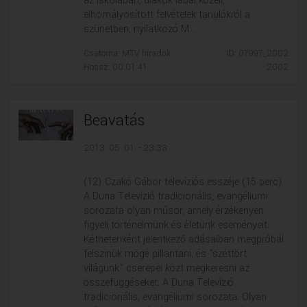
az iskolában, diákok lábai közeli,
elhomályosított felvételek tanulókról a
szünetben, nyilatkozó M...
Csatorna: MTV híradók
ID: 07997_2002
Hossz: 00:01:41
2002
Beavatás
2013. 05. 01. - 23:33
(12) Czakó Gábor televíziós esszéje (15 perc)
A Duna Televízió tradicionális, evangéliumi
sorozata olyan műsor, amely érzékenyen
figyeli történelmünk és életünk eseményeit.
Kéthetenként jelentkező adásaiban megpróbál
felszínük mögé pillantani, és "széttört
világunk" cserepei közt megkeresni az
összefüggéseket. A Duna Televízió
tradicionális, evangéliumi sorozata. Olyan