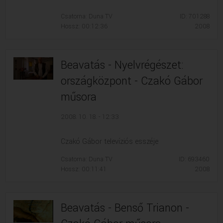
Csatorna: Duna TV
ID: 701288
Hossz: 00:12:36
2008
Beavatás - Nyelvrégészet:
országközpont - Czakó Gábor
műsora
2008. 10. 18. - 12:33
Czakó Gábor televíziós esszéje
Csatorna: Duna TV
ID: 693460
Hossz: 00:11:41
2008
Beavatás - Benső Trianon -