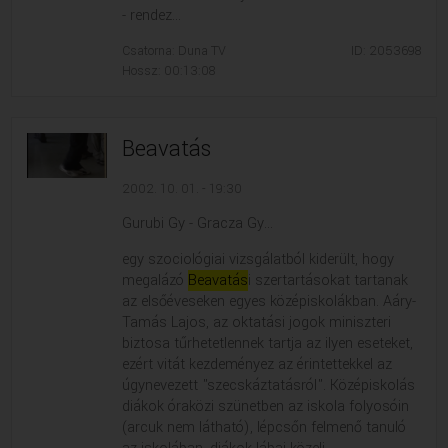
- rendez...
Csatorna: Duna TV
ID: 2053698
Hossz: 00:13:08
Beavatás
2002. 10. 01. - 19:30
Gurubi Gy - Gracza Gy...
egy szociológiai vizsgálatból kiderült, hogy
megalázó
Beavatás
i szertartásokat tartanak
az elsőéveseken egyes középiskolákban. Aáry-
Tamás Lajos, az oktatási jogok miniszteri
biztosa tűrhetetlennek tartja az ilyen eseteket,
ezért vitát kezdeményez az érintettekkel az
úgynevezett "szecskáztatásról". Középiskolás
diákok óraközi szünetben az iskola folyosóin
(arcuk nem látható), lépcsőn felmenő tanuló