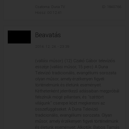
Csatorna: Duna TV
ID: 1840766
Hossz: 00:12:41
Beavatás
2014. 12. 24. - 23:39
(vallási műsor) (12) Czakó Gábor televíziós
esszéje (vallási műsor, 15 perc) A Duna
Televízió tradicionális, evangéliumi sorozata
olyan műsor, amely érzékenyen figyeli
történelmünk és életünk eseményeit.
Kéthetenként jelentkező adásaiban megpróbál
felszínük mögé pillantani, és "széttört
világunk" cserepei közt megkeresni az
összefüggéseket. A Duna Televízió
tradicionális, evangéliumi sorozata. Olyan
műsor, amely érzékenyen figyeli történelmünk
és életünk eseményeit. Alkotók: Babos Tamás