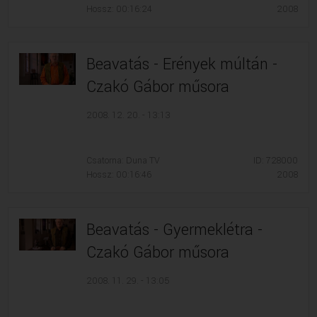
Hossz: 00:16:24
2008
Beavatás - Erények múltán -
Czakó Gábor műsora
2008. 12. 20. - 13:13
Csatorna: Duna TV
ID: 728000
Hossz: 00:16:46
2008
Beavatás - Gyermeklétra -
Czakó Gábor műsora
2008. 11. 29. - 13:05