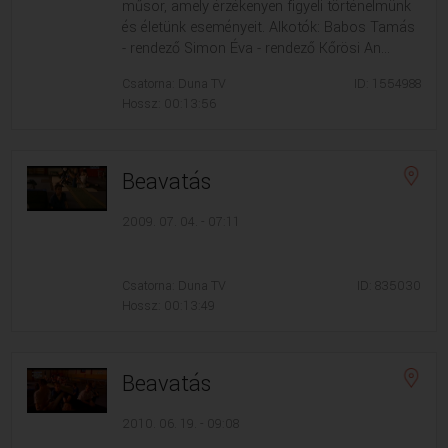
műsor, amely érzékenyen figyeli történelmünk
és életünk eseményeit. Alkotók: Babos Tamás
- rendező Simon Éva - rendező Kőrösi An...
Csatorna: Duna TV
ID: 1554988
Hossz: 00:13:56
Beavatás
2009. 07. 04. - 07:11
Csatorna: Duna TV
ID: 835030
Hossz: 00:13:49
Beavatás
2010. 06. 19. - 09:08