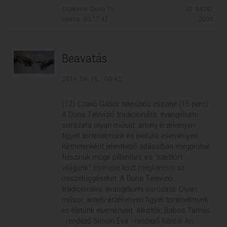
Csatorna: Duna TV
ID: 34287
VALLÁS
VALLÁS
Hossz: 00:17:47
2006
Beavatás
2014. 04. 16. - 00:42
(12) Czakó Gábor televíziós esszéje (15 perc)
A Duna Televízió tradicionális, evangéliumi
sorozata olyan műsor, amely érzékenyen
figyeli történelmünk és életünk eseményeit.
Kéthetenként jelentkező adásaiban megpróbál
felszínük mögé pillantani, és "széttört
világunk" cserepei közt megkeresni az
összefüggéseket. A Duna Televízió
tradicionális, evangéliumi sorozata. Olyan
műsor, amely érzékenyen figyeli történelmünk
és életünk eseményeit. Alkotók: Babos Tamás
- rendező Simon Éva - rendező Kőrösi An...