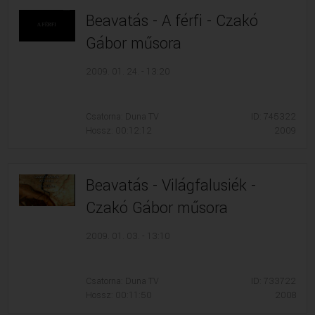
Beavatás - A férfi - Czakó
Gábor műsora
2009. 01. 24. - 13:20
Csatorna: Duna TV
ID: 745322
Hossz: 00:12:12
2009
Beavatás - Világfalusiék -
Czakó Gábor műsora
2009. 01. 03. - 13:10
Csatorna: Duna TV
ID: 733722
Hossz: 00:11:50
2008