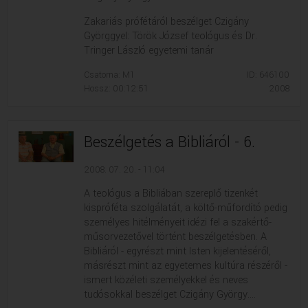
Zakariás prófétáról beszélget Czigány
Györggyel: Török József teológus és Dr.
Tringer László egyetemi tanár
Csatorna: M1
ID: 646100
Hossz: 00:12:51
2008
Beszélgetés a Bibliáról - 6.
2008. 07. 20. - 11:04
A teológus a Bibliában szereplő tizenkét
kispróféta szolgálatát, a költő-műfordító pedig
személyes hitélményeit idézi fel a szakértő-
műsorvezetővel történt beszélgetésben. A
Bibliáról - egyrészt mint Isten kijelentéséről,
másrészt mint az egyetemes kultúra részéről -
ismert közéleti személyekkel és neves
tudósokkal beszélget Czigány György....