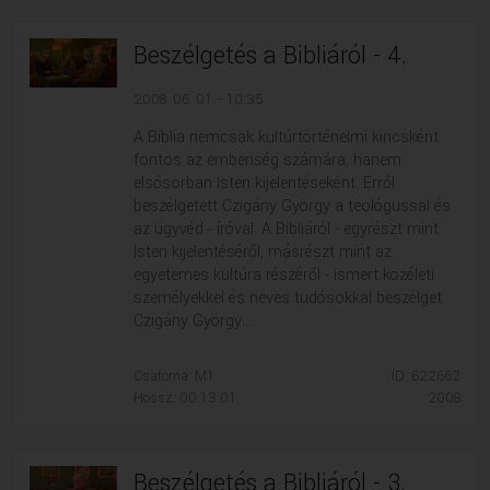
Beszélgetés a Bibliáról - 4.
2008. 06. 01. - 10:35
A Biblia nemcsak kultúrtörténelmi kincsként
fontos az emberiség számára, hanem
elsősorban Isten kijelentéseként. Erről
beszélgetett Czigány György a teológussal és
az ügyvéd - íróval. A Bibliáról - egyrészt mint
Isten kijelentéséről, másrészt mint az
egyetemes kultúra részéről - ismert közéleti
személyekkel és neves tudósokkal beszélget
Czigány György....
Csatorna: M1
ID: 622662
Hossz: 00:13:01
2008
Beszélgetés a Bibliáról - 3.