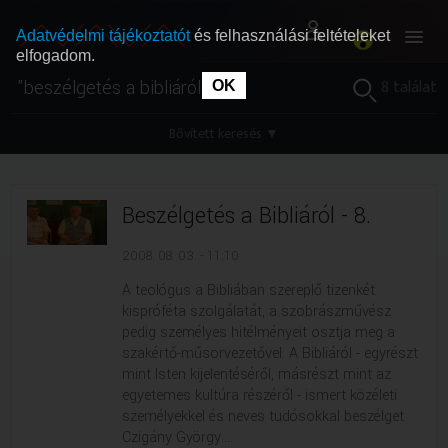
Adatvédelmi tájékoztatót
és felhasználási feltételeket
elfogadom.
8 találat
OK
RÓLUNK
RÓLUNK
Bővített keresés
▼
SZABAD MŰSOROK
SZABAD MŰSOROK
Beszélgetés a Bibliáról - 8.
MŰSORÚJSÁG
MŰSORÚJSÁG
2008. 08. 03. - 11:10
GYŰJTEMÉNYEK
GYŰJTEMÉNYEK
A teológus a Bibliában szereplő tizenkét
kispróféta szolgálatát, a szobrászművész
pedig személyes hitélményeit osztja meg a
SEGÍTHETÜNK?
SEGÍTHETÜNK?
szakértő-műsorvezetővel. A Bibliáról - egyrészt
mint Isten kijelentéséről, másrészt mint az
egyetemes kultúra részéről - ismert közéleti
OKTATÁS
OKTATÁS
személyekkel és neves tudósokkal beszélget
Czigány György....