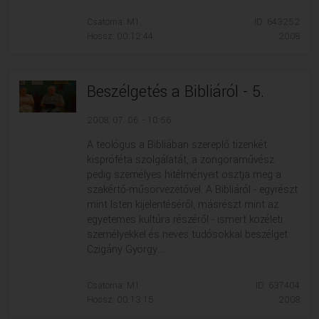
Csatorna: M1
ID: 643252
Hossz: 00:12:44
2008
Beszélgetés a Bibliáról - 5.
2008. 07. 06. - 10:56
A teológus a Bibliában szereplő tizenkét
kispróféta szolgálatát, a zongoraművész
pedig személyes hitélményeit osztja meg a
szakértő-műsorvezetővel. A Bibliáról - egyrészt
mint Isten kijelentéséről, másrészt mint az
egyetemes kultúra részéről - ismert közéleti
személyekkel és neves tudósokkal beszélget
Czigány György....
Csatorna: M1
ID: 637404
Hossz: 00:13:15
2008