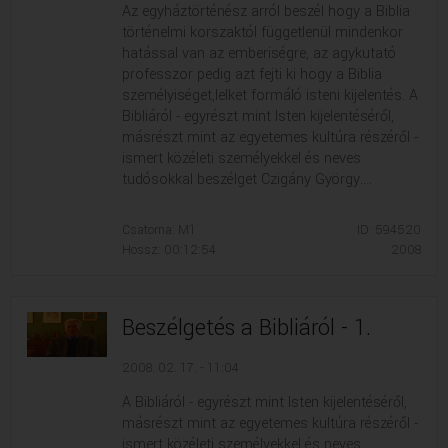
Az egyháztörténész arról beszél hogy a Biblia
történelmi korszaktól függetlenül mindenkor
hatással van az emberiségre, az agykutató
professzor pedig azt fejti ki hogy a Biblia
személyiséget,lelket formáló isteni kijelentés. A
Bibliáról - egyrészt mint Isten kijelentéséről,
másrészt mint az egyetemes kultúra részéről -
ismert közéleti személyekkel és neves
tudósokkal beszélget Czigány György....
Csatorna: M1
ID: 594520
Hossz: 00:12:54
2008
Beszélgetés a Bibliáról - 1.
2008. 02. 17. - 11:04
A Bibliáról - egyrészt mint Isten kijelentéséről,
másrészt mint az egyetemes kultúra részéről -
ismert közéleti személyekkel és neves