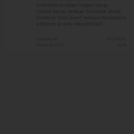
tudósokkal beszélget Czigány György. -
Czigány György vendégei, Schweitzer József,
főrabbi és Török József, teológus beszélgetése
a Biblia és az antik világ prófétáiról....
Csatorna: M1
ID: 576630
Hossz: 00:13:01
2008