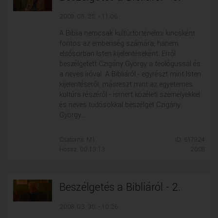
2008. 05. 25. - 11:06
A Biblia nemcsak kultúrtörténelmi kincsként
fontos az emberiség számára, hanem
elsősorban Isten kijelentéseként. Erről
beszélgetett Czigány György a teológussal és
a neves íróval. A Bibliáról - egyrészt mint Isten
kijelentéséről, másrészt mint az egyetemes
kultúra részéről - ismert közéleti személyekkel
és neves tudósokkal beszélget Czigány
György....
Csatorna: M1
ID: 617924
Hossz: 00:13:13
2008
Beszélgetés a Bibliáról - 2.
2008. 03. 30. - 10:26