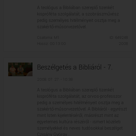
VALLÁS
VALLÁS
A teológus a Bibliában szereplő tizenkét
kispróféta szolgálatát, a szobrászművész
pedig személyes hitélményeit osztja meg a
szakértő-műsorvezetővel.
Csatorna: M1
ID: 649248
Hossz: 00:13:00
2008
Beszélgetés a Bibliáról - 7.
2008. 07. 27. - 10:38
A teológus a Bibliában szereplő tizenkét
kispróféta szolgálatát, az orvos-professzor
pedig a személyes hitélményeit osztja meg a
szakértő-műsorvezetővel. A Bibliáról - egyrészt
mint Isten kijelentéséről, másrészt mint az
egyetemes kultúra részéről - ismert közéleti
személyekkel és neves tudósokkal beszélget
Czigány György....