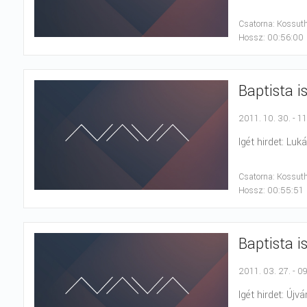
Csatorna: Kossut
Hossz: 00:56:00
Baptista i
2011. 10. 30. - 1
Igét hirdet: Luk
Csatorna: Kossut
Hossz: 00:55:51
Baptista i
2011. 03. 27. - 0
Igét hirdet: Újvá