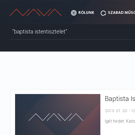
RÓLUNK
RÓLUNK
SZABAD MŰS
SZABAD MŰS
Baptista I
2013. 01. 20. - 1
Igét hirdet: Kato