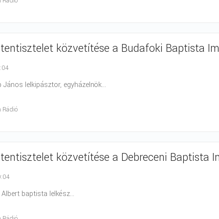
h Rádió
stentisztelet közvetítése a Budafoki Baptista 
0:04
p János lelkipásztor, egyházelnök...
h Rádió
stentisztelet közvetítése a Debreceni Baptista 
0:04
 Albert baptista lelkész...
h Rádió