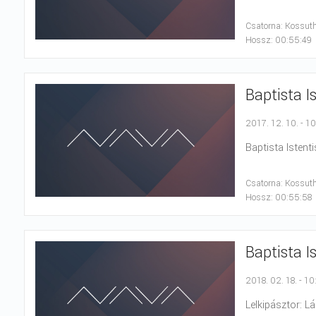
Csatorna: Kossut
Hossz: 00:55:49
Baptista I
2017. 12. 10. - 1
Baptista Istenti
Csatorna: Kossut
Hossz: 00:55:58
Baptista I
2018. 02. 18. - 10
Lelkipásztor: Lá