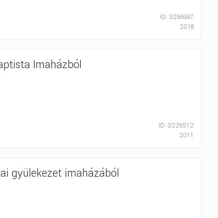
ID: 3266997
2018
Baptista Imaházból
ID: 3229512
2011
tcai gyülekezet imaházából