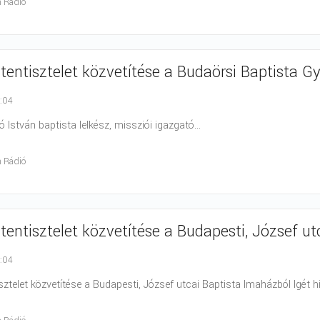
h Rádió
stentisztelet közvetítése a Budaörsi Baptista 
0:04
kó István baptista lelkész, missziói igazgató...
h Rádió
stentisztelet közvetítése a Budapesti, József u
0:04
sztelet közvetítése a Budapesti, József utcai Baptista Imaházból Igét hir