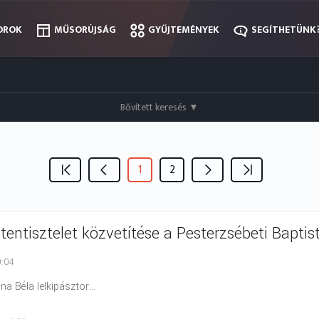
OROK
OROK
MŰSORÚJSÁG
MŰSORÚJSÁG
GYŰJTEMÉNYEK
GYŰJTEMÉNYEK
SEGÍTHETÜNK
SEGÍTHETÜNK
Bővített keresés
▼
1
2
stentisztelet közvetítése a Pesterzsébeti Bapt
0:04
na Béla lelkipásztor...