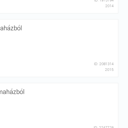
ID: 1975794
2014
Imaházból
ID: 2081314
2015
Imaházból
ID: 2247726