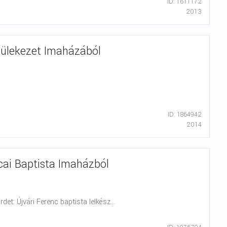
ID: 1611172
2013
Gyülekezet Imaházából
ID: 1864942
2014
tcai Baptista Imaházból
det: Újvári Ferenc baptista lelkész...