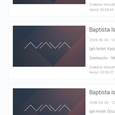
Csatorna: Kossut
Hossz: 00:55:44
Baptista I
2006. 09. 24. - 1
Igét hirdet: Kato
Szerkeszto: - 
Csatorna: Kossut
Hossz: 00:55:27
Baptista i
2008. 03. 30. - 1
Igét hirdet: Dóczi