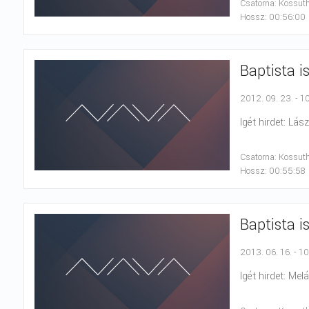
Csatorna: Kossut
Hossz: 00:56:00
Baptista i
2012. 09. 23. - 1
Igét hirdet: Lás
Csatorna: Kossut
Hossz: 00:55:58
Baptista i
2013. 06. 16. - 1
Igét hirdet: Mel