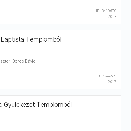
ID: 3419670
2008
cai Baptista Templomból
sztor: Boros Dávid ...
ID: 3244689
2017
sta Gyülekezet Templomból