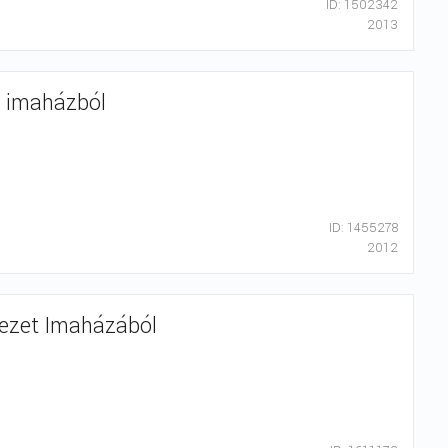
ID: 1502342
2013
ta imaházból
ID: 1455278
2012
ekezet Imaházából