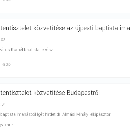
stentisztelet közvetítése az újpesti baptista im
0:03
záros Kornél baptista lelkész...
h Rádió
stentisztelet közvetítése Budapestről
0:04
baptista imaházból Igét hirdet dr. Almási Mihály lelkipásztor ...
gy Imre