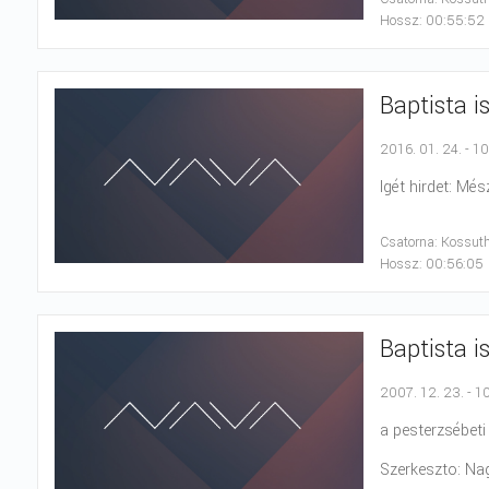
Hossz: 00:55:52
Baptista i
2016. 01. 24. - 1
Igét hirdet: Més
Csatorna: Kossut
Hossz: 00:56:05
Baptista i
2007. 12. 23. - 1
a pesterzsébeti 
Szerkeszto: Na