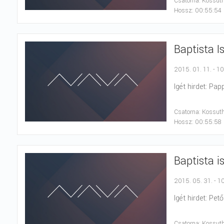
Csatorna: Kossut
Hossz: 00:55:54
Baptista I
2015. 01. 11. - 1
Igét hirdet: Pap
Csatorna: Kossut
Hossz: 00:55:58
Baptista i
2015. 05. 31. - 1
Igét hirdet: Pető
Csatorna: Kossut