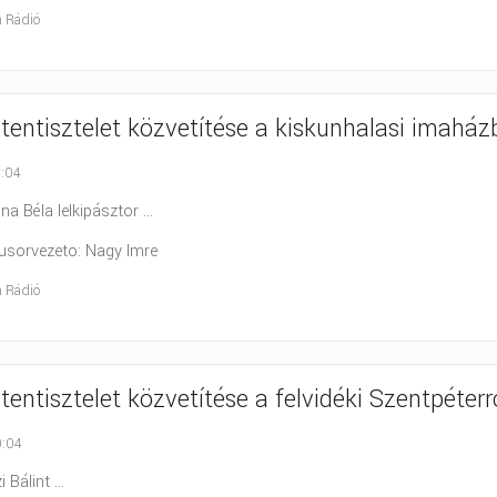
h Rádió
stentisztelet közvetítése a kiskunhalasi imaház
0:04
na Béla lelkipásztor ...
Musorvezeto: Nagy Imre
h Rádió
stentisztelet közvetítése a felvidéki Szentpéterr
0:04
 Bálint ...