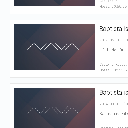
Csatorna: Kossut
Hossz: 00:55:56
Baptista i
2014. 03. 16. - 1
Igét hirdet: Dur
Csatorna: Kossut
Hossz: 00:55:56
Baptista i
2014. 09. 07. - 1
Baptista istenti