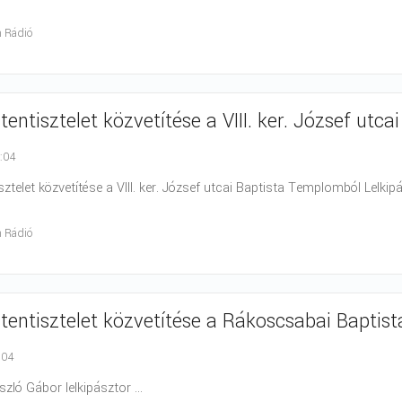
h Rádió
stentisztelet közvetítése a VIII. ker. József ut
0:04
sztelet közvetítése a VIII. ker. József utcai Baptista Templomból Lelkipá
h Rádió
stentisztelet közvetítése a Rákoscsabai Bapti
:04
szló Gábor lelkipásztor ...