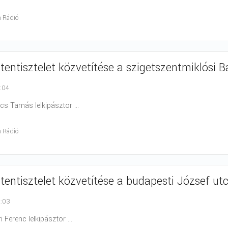
h Rádió
stentisztelet közvetítése a szigetszentmiklósi 
1:04
ács Tamás lelkipásztor ...
h Rádió
stentisztelet közvetítése a budapesti József u
9:03
ri Ferenc lelkipásztor ...