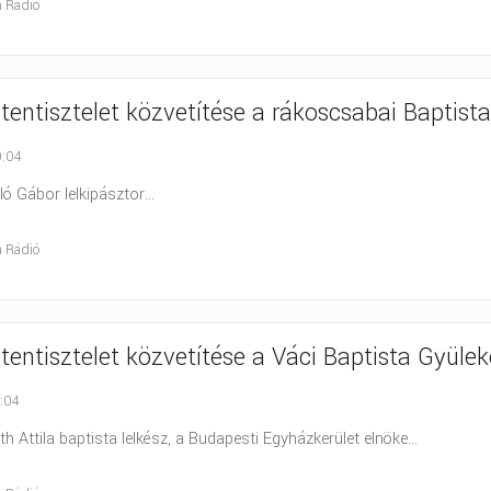
h Rádió
stentisztelet közvetítése a rákoscsabai Baptis
0:04
zló Gábor lelkipásztor...
h Rádió
stentisztelet közvetítése a Váci Baptista Gyül
0:04
áth Attila baptista lelkész, a Budapesti Egyházkerület elnöke...