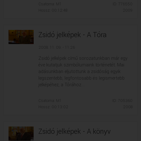
Csatorna: M1
ID: 776550
Hossz: 00:12:48
2009
Zsidó jelképek - A Tóra
2008. 11. 09. - 11:26
Zsidó jelképek című sorozatunkban már egy
éve kutatjuk szimbólumaink történetét. Mai
adásunkban eljutottunk a zsidóság egyik
legszentebb, legfontosabb és legismertebb
jelképéhez, a Tórához....
Csatorna: M1
ID: 705360
Hossz: 00:13:02
2008
Zsidó jelképek - A könyv