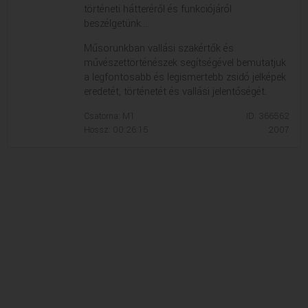
történeti hátteréről és funkciójáról
beszélgetünk....
Műsorunkban vallási szakértők és
művészettörténészek segítségével bemutatjuk
a legfontosabb és legismertebb zsidó jelképek
eredetét, történetét és vallási jelentőségét.
Csatorna: M1
ID: 366562
Hossz: 00:26:15
2007