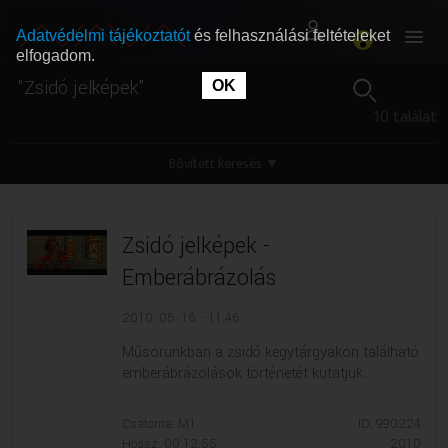
Adatvédelmi tájékoztatót
és felhasználási feltételeket
elfogadom.
OK
RÓLUNK
RÓLUNK
10 találat
SZABAD MŰSOROK
SZABAD MŰSOROK
Bővített keresés
▼
MŰSORÚJSÁG
MŰSORÚJSÁG
Zsidó jelképek -
Emberábrázolás
GYŰJTEMÉNYEK
GYŰJTEMÉNYEK
2010. 05. 16. - 11:46
SEGÍTHETÜNK?
SEGÍTHETÜNK?
Műsorunkban a zsidó kegytárgyakon található
emberábrázolások történetét kutatjuk....
OKTATÁS
OKTATÁS
Csatorna: M1
ID: 990224
Hossz: 00:12:55
2010