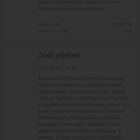
terének elrendezéséről, valamint a benne
található jelképekről beszélgetünk....
Csatorna: M1
ID: 565156
Hossz: 00:12:58
2008
Zsidó jelképek
2007. 05. 06. - 10:28
A vallásos élet követői kötődnek kultúrájuk,
hitük szimbólumaihoz, melyekkel naponta
találkozhatunk, de jelentésükkel nem mindig
vagyunk tisztába. A zsidóság nagyon gazdag
a szimbólumok megjelenítésében, melyek arra
valók, hogy emlékeztessenek az Örökkévaló
jelenvalóságára. Műsorunkban szakértők
segítségével bevezetjük nézőinket a zsidó
jelképek világába. Elsőként a zsinagóga, a
menóra, a Dávid csillag és a kettős kőtábla