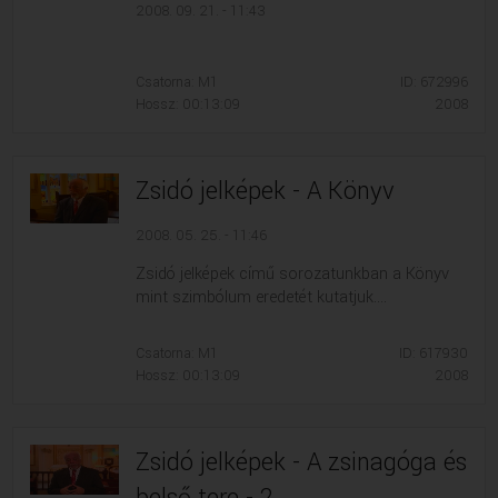
2008. 09. 21. - 11:43
Csatorna: M1
ID: 672996
Hossz: 00:13:09
2008
Zsidó jelképek - A Könyv
2008. 05. 25. - 11:46
Zsidó jelképek című sorozatunkban a Könyv
mint szimbólum eredetét kutatjuk....
Csatorna: M1
ID: 617930
Hossz: 00:13:09
2008
Zsidó jelképek - A zsinagóga és