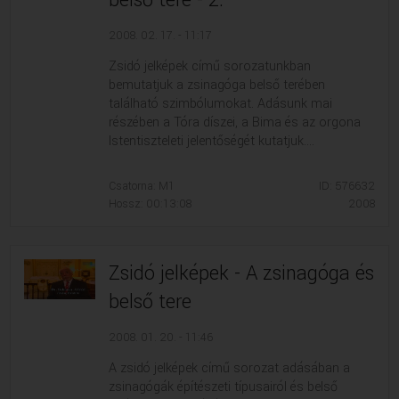
belső tere - 2.
2008. 02. 17. - 11:17
Zsidó jelképek című sorozatunkban
bemutatjuk a zsinagóga belső terében
található szimbólumokat. Adásunk mai
részében a Tóra díszei, a Bima és az orgona
Istentiszteleti jelentőségét kutatjuk....
Csatorna: M1
ID: 576632
Hossz: 00:13:08
2008
Zsidó jelképek - A zsinagóga és
belső tere
2008. 01. 20. - 11:46
A zsidó jelképek című sorozat adásában a
zsinagógák építészeti típusairól és belső