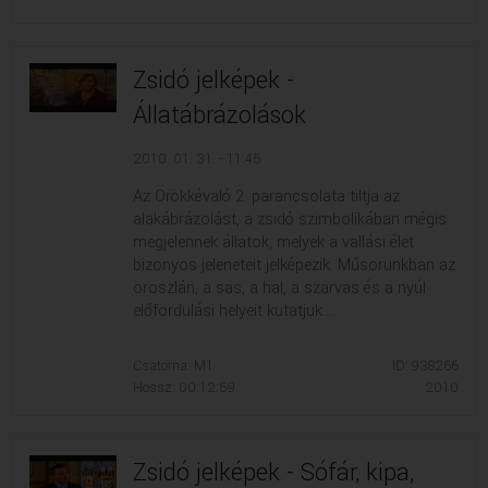
VALLÁS
VALLÁS
Zsidó jelképek -
Állatábrázolások
2010. 01. 31. - 11:45
Az Örökkévaló 2. parancsolata tiltja az
alakábrázolást, a zsidó szimbolikában mégis
megjelennek állatok, melyek a vallási élet
bizonyos jeleneteit jelképezik. Műsorunkban az
oroszlán, a sas, a hal, a szarvas és a nyúl
előfordulási helyeit kutatjuk....
Csatorna: M1
ID: 938266
Hossz: 00:12:59
2010
Zsidó jelképek - Sófár, kipa,