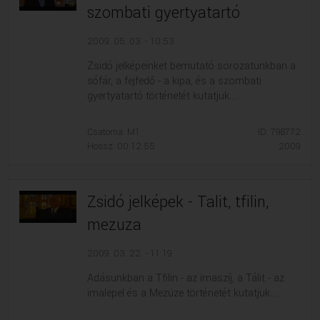
szombati gyertyatartó
2009. 05. 03. - 10:53
Zsidó jelképeinket bemutató sorozatunkban a
sófár, a fejfedő - a kipa, és a szombati
gyertyatartó történetét kutatjuk....
Csatorna: M1
ID: 798772
Hossz: 00:12:55
2009
Zsidó jelképek - Talit, tfilin,
mezuza
2009. 03. 22. - 11:19
Adásunkban a Tfilin - az imaszíj, a Tálit - az
imalepel és a Mezüze történetét kutatjuk....