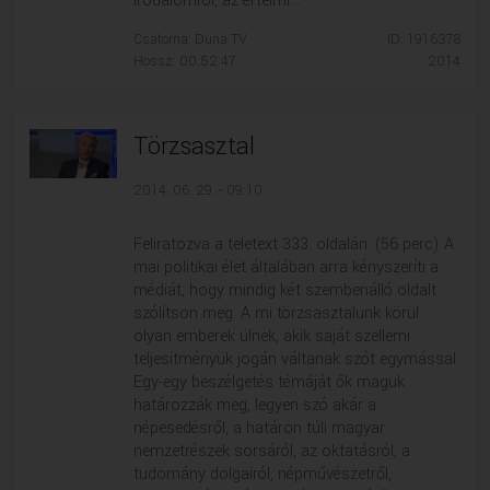
irodalomról, az értelmi...
Csatorna: Duna TV
ID: 1916378
Hossz: 00:52:47
2014
Törzsasztal
2014. 06. 29. - 09:10
Feliratozva a teletext 333. oldalán. (56 perc) A
mai politikai élet általában arra kényszeríti a
médiát, hogy mindig két szembenálló oldalt
szólítson meg. A mi törzsasztalunk körül
olyan emberek ülnek, akik saját szellemi
teljesítményük jogán váltanak szót egymással.
Egy-egy beszélgetés témáját ők maguk
határozzák meg, legyen szó akár a
népesedésről, a határon túli magyar
nemzetrészek sorsáról, az oktatásról, a
tudomány dolgairól, népművészetről,