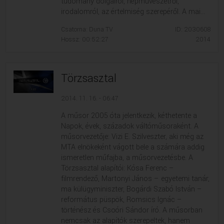
tudomány dolgairól, népművészetről,
irodalomról, az értelmiség szerepéről. A mai...
Csatorna: Duna TV
ID: 2030608
Hossz: 00:52:27
2014
Törzsasztal
2014. 11. 16. - 06:47
A műsor 2005 óta jelentkezik, kéthetente a
Napok, évek, századok váltóműsoraként. A
műsorvezetője: Vizi E. Szilveszter, aki még az
MTA elnökeként vágott bele a számára addig
ismeretlen műfajba, a műsorvezetésbe. A
Törzsasztal alapítói: Kósa Ferenc –
filmrendező, Martonyi János – egyetemi tanár,
ma külügyminiszter, Bogárdi Szabó István –
református püspök, Romsics Ignác –
történész és Csoóri Sándor író. A műsorban
nemcsak az alapítók szerepeltek, hanem