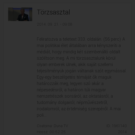
Törzsasztal
2014. 09. 21. - 09:08
Feliratozva a teletext 333. oldalán. (56 perc) A
mai politikai élet általában arra kényszeríti a
médiát, hogy mindig két szembenálló oldalt
szólítson meg. A mi törzsasztalunk körül
olyan emberek ülnek, akik saját szellemi
teljesítményük jogán váltanak szót egymással.
Egy-egy beszélgetés témáját ők maguk
határozzák meg, legyen szó akár a
népesedésről, a határon túli magyar
nemzetrészek sorsáról, az oktatásról, a
tudomány dolgairól, népművészetről,
irodalomról, az értelmiség szerepéről. A mai
poli...
Csatorna: Duna TV
ID: 1961140
Hossz: 00:52:25
2014