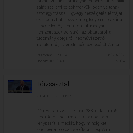
törzsasztalunk körül olyan emberek ülnek, akik
saját szellemi teljesítményük jogán váltanak
szót egymással. Egy-egy beszélgetés témáját
ők maguk határozzák meg, legyen szó akár a
népesedésről, a határon túli magyar
nemzetrészek sorsáról, az oktatásról, a
tudomány dolgairól, népművészetről,
irodalomról, az értelmiség szerepéről. A mai...
Csatorna: Duna TV
ID: 1789114
Hossz: 00:51:49
2014
Törzsasztal
2014. 01. 12. - 09:07
(12) Feliratozva a teletext 333. oldalán. (56
perc) A mai politikai élet általában arra
kényszeríti a médiát, hogy mindig két
szembenálló oldalt szólítson meg. A mi