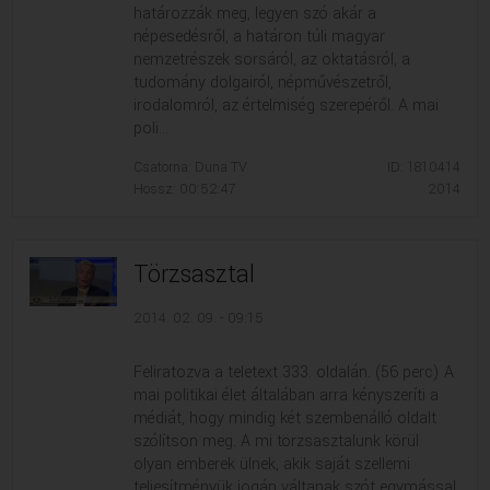
határozzák meg, legyen szó akár a
népesedésről, a határon túli magyar
nemzetrészek sorsáról, az oktatásról, a
tudomány dolgairól, népművészetről,
irodalomról, az értelmiség szerepéről. A mai
poli...
Csatorna: Duna TV
ID: 1810414
Hossz: 00:52:47
2014
Törzsasztal
2014. 02. 09. - 09:15
Feliratozva a teletext 333. oldalán. (56 perc) A
mai politikai élet általában arra kényszeríti a
médiát, hogy mindig két szembenálló oldalt
szólítson meg. A mi törzsasztalunk körül
olyan emberek ülnek, akik saját szellemi
teljesítményük jogán váltanak szót egymással.