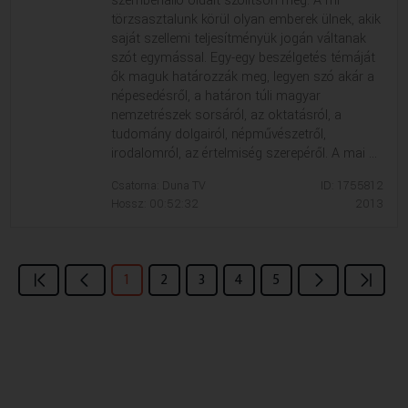
szembenálló oldalt szólítson meg. A mi
törzsasztalunk körül olyan emberek ülnek, akik
saját szellemi teljesítményük jogán váltanak
szót egymással. Egy-egy beszélgetés témáját
ők maguk határozzák meg, legyen szó akár a
népesedésről, a határon túli magyar
nemzetrészek sorsáról, az oktatásról, a
tudomány dolgairól, népművészetről,
irodalomról, az értelmiség szerepéről. A mai ...
Csatorna: Duna TV
ID: 1755812
Hossz: 00:52:32
2013
1
2
3
4
5