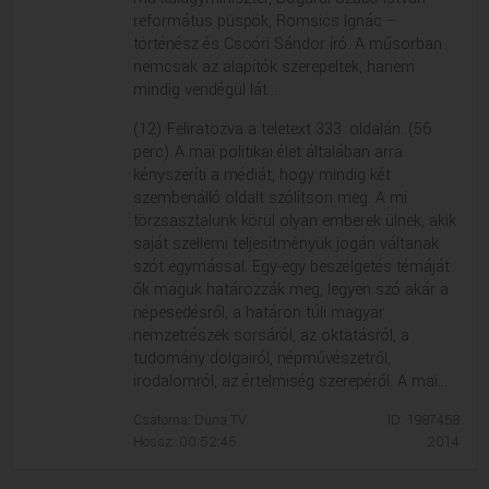
református püspök, Romsics Ignác –
történész és Csoóri Sándor író. A műsorban
nemcsak az alapítók szerepeltek, hanem
mindig vendégül lát...
(12) Feliratozva a teletext 333. oldalán. (56
perc) A mai politikai élet általában arra
kényszeríti a médiát, hogy mindig két
szembenálló oldalt szólítson meg. A mi
törzsasztalunk körül olyan emberek ülnek, akik
saját szellemi teljesítményük jogán váltanak
szót egymással. Egy-egy beszélgetés témáját
ők maguk határozzák meg, legyen szó akár a
népesedésről, a határon túli magyar
nemzetrészek sorsáról, az oktatásról, a
tudomány dolgairól, népművészetről,
irodalomról, az értelmiség szerepéről. A mai...
Csatorna: Duna TV
ID: 1987458
Hossz: 00:52:45
2014