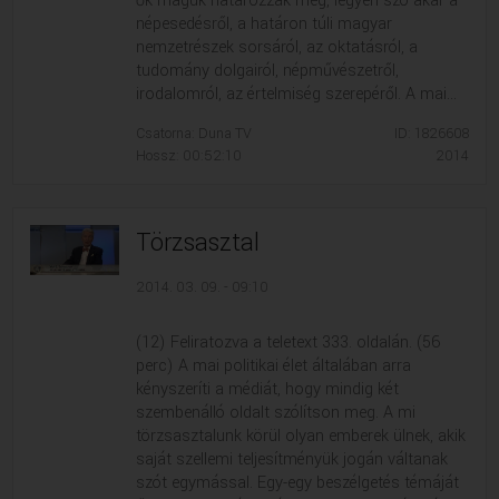
ők maguk határozzák meg, legyen szó akár a
népesedésről, a határon túli magyar
nemzetrészek sorsáról, az oktatásról, a
tudomány dolgairól, népművészetről,
irodalomról, az értelmiség szerepéről. A mai...
Csatorna: Duna TV
ID: 1826608
Hossz: 00:52:10
2014
Törzsasztal
2014. 03. 09. - 09:10
(12) Feliratozva a teletext 333. oldalán. (56
perc) A mai politikai élet általában arra
kényszeríti a médiát, hogy mindig két
szembenálló oldalt szólítson meg. A mi
törzsasztalunk körül olyan emberek ülnek, akik
saját szellemi teljesítményük jogán váltanak
szót egymással. Egy-egy beszélgetés témáját