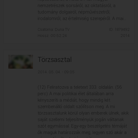
nemzetrészek sorsáról, az oktatásról, a
tudomány dolgairól, népművészetről,
irodalomról, az értelmiség szerepéről. A mai...
Csatorna: Duna TV
ID: 1879492
Hossz: 00:52:24
2014
Törzsasztal
2014. 05. 04. - 09:05
(12) Feliratozva a teletext 333. oldalán. (56
perc) A mai politikai élet általában arra
kényszeríti a médiát, hogy mindig két
szembenálló oldalt szólítson meg. A mi
törzsasztalunk körül olyan emberek ülnek, akik
saját szellemi teljesítményük jogán váltanak
szót egymással. Egy-egy beszélgetés témáját
ők maguk határozzák meg, legyen szó akár a