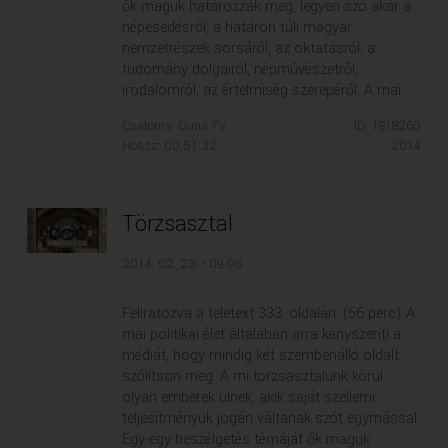
ők maguk határozzák meg, legyen szó akár a
népesedésről, a határon túli magyar
nemzetrészek sorsáról, az oktatásról, a
tudomány dolgairól, népművészetről,
irodalomról, az értelmiség szerepéről. A mai...
Csatorna: Duna TV
ID: 1818260
Hossz: 00:51:32
2014
Törzsasztal
2014. 02. 23. - 09:06
Feliratozva a teletext 333. oldalán. (56 perc) A
mai politikai élet általában arra kényszeríti a
médiát, hogy mindig két szembenálló oldalt
szólítson meg. A mi törzsasztalunk körül
olyan emberek ülnek, akik saját szellemi
teljesítményük jogán váltanak szót egymással.
Egy-egy beszélgetés témáját ők maguk