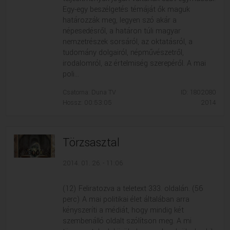
Egy-egy beszélgetés témáját ők maguk
határozzák meg, legyen szó akár a
népesedésről, a határon túli magyar
nemzetrészek sorsáról, az oktatásról, a
tudomány dolgairól, népművészetről,
irodalomról, az értelmiség szerepéről. A mai
poli...
Csatorna: Duna TV
ID: 1802080
Hossz: 00:53:05
2014
Törzsasztal
2014. 01. 26. - 11:06
(12) Feliratozva a teletext 333. oldalán. (56
perc) A mai politikai élet általában arra
kényszeríti a médiát, hogy mindig két
szembenálló oldalt szólítson meg. A mi