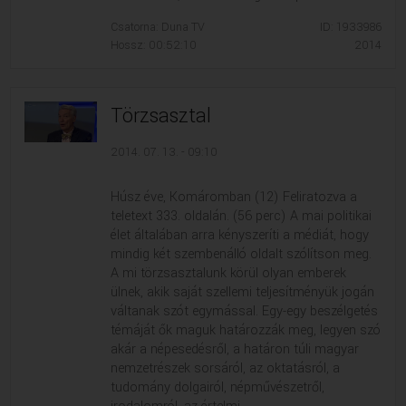
Csatorna: Duna TV
ID: 1933986
Hossz: 00:52:10
2014
Törzsasztal
2014. 07. 13. - 09:10
Húsz éve, Komáromban (12) Feliratozva a
teletext 333. oldalán. (56 perc) A mai politikai
élet általában arra kényszeríti a médiát, hogy
mindig két szembenálló oldalt szólítson meg.
A mi törzsasztalunk körül olyan emberek
ülnek, akik saját szellemi teljesítményük jogán
váltanak szót egymással. Egy-egy beszélgetés
témáját ők maguk határozzák meg, legyen szó
akár a népesedésről, a határon túli magyar
nemzetrészek sorsáról, az oktatásról, a
tudomány dolgairól, népművészetről,