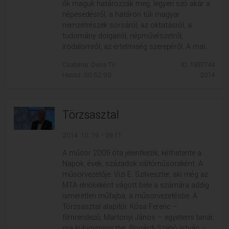
ők maguk határozzák meg, legyen szó akár a
népesedésről, a határon túli magyar
nemzetrészek sorsáról, az oktatásról, a
tudomány dolgairól, népművészetről,
irodalomról, az értelmiség szerepéről. A mai...
Csatorna: Duna TV
ID: 1997744
Hossz: 00:52:00
2014
Törzsasztal
2014. 10. 19. - 09:11
A műsor 2005 óta jelentkezik, kéthetente a
Napok, évek, századok váltóműsoraként. A
műsorvezetője: Vizi E. Szilveszter, aki még az
MTA elnökeként vágott bele a számára addig
ismeretlen műfajba, a műsorvezetésbe. A
Törzsasztal alapítói: Kósa Ferenc –
filmrendező, Martonyi János – egyetemi tanár,
ma külügyminiszter, Bogárdi Szabó István –