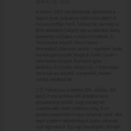
2014. 11. 02. - 07:47
A műsor 2005 óta jelentkezik, kéthetente a
Napok, évek, századok váltóműsoraként. A
műsorvezetője: Vizi E. Szilveszter, aki még az
MTA elnökeként vágott bele a számára addig
ismeretlen műfajba, a műsorvezetésbe. A
Törzsasztal alapítói: Kósa Ferenc –
filmrendező, Martonyi János – egyetemi tanár,
ma külügyminiszter, Bogárdi Szabó István –
református püspök, Romsics Ignác –
történész és Csoóri Sándor író. A műsorban
nemcsak az alapítók szerepeltek, hanem
mindig vendégül lát...
(12) Feliratozva a teletext 333. oldalán. (56
perc) A mai politikai élet általában arra
kényszeríti a médiát, hogy mindig két
szembenálló oldalt szólítson meg. A mi
törzsasztalunk körül olyan emberek ülnek, akik
saját szellemi teljesítményük jogán váltanak
szót egymással. Egy-egy beszélgetés témáját