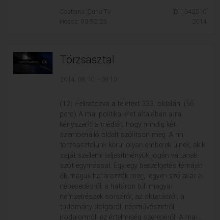
Csatorna: Duna TV
ID: 1942510
Hossz: 00:52:26
2014
Törzsasztal
2014. 08. 10. - 09:10
(12) Feliratozva a teletext 333. oldalán. (56
perc) A mai politikai élet általában arra
kényszeríti a médiát, hogy mindig két
szembenálló oldalt szólítson meg. A mi
törzsasztalunk körül olyan emberek ülnek, akik
saját szellemi teljesítményük jogán váltanak
szót egymással. Egy-egy beszélgetés témáját
ők maguk határozzák meg, legyen szó akár a
népesedésről, a határon túli magyar
nemzetrészek sorsáról, az oktatásról, a
tudomány dolgairól, népművészetről,
irodalomról, az értelmiség szerepéről. A mai...