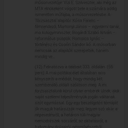
műsorvezetője: Vizi E. Szilveszter, aki még az
VALLÁS
VALLÁS
MTA elnökeként vágott bele a számára addig
ismeretlen műfajba, a műsorvezetésbe. A
Törzsasztal alapítói: Kósa Ferenc –
filmrendező, Martonyi János – egyetemi tanár,
ma külügyminiszter, Bogárdi Szabó István –
református püspök, Romsics Ignác –
történész és Csoóri Sándor író. A műsorban
nemcsak az alapítók szerepeltek, hanem
mindig ve...
(12) Feliratozva a teletext 333. oldalán. (56
perc) A mai politikai élet általában arra
kényszeríti a médiát, hogy mindig két
szembenálló oldalt szólítson meg. A mi
törzsasztalunk körül olyan emberek ülnek, akik
saját szellemi teljesítményük jogán váltanak
szót egymással. Egy-egy beszélgetés témáját
ők maguk határozzák meg, legyen szó akár a
népesedésről, a határon túli magyar
nemzetrészek sorsáról, az oktatásról, a
tudomány dolgairól, népművészetről,