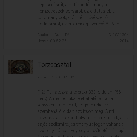
népesedésről, a határon túli magyar
nemzetrészek sorsáról, az oktatásról, a
tudomány dolgairól, népművészetről,
irodalomról, az értelmiség szerepéről. A mai...
Csatorna: Duna TV
ID: 1834304
Hossz: 00:52:25
2014
Törzsasztal
2014. 03. 23. - 09:06
(12) Feliratozva a teletext 333. oldalán. (56
perc) A mai politikai élet általában arra
kényszeríti a médiát, hogy mindig két
szembenálló oldalt szólítson meg. A mi
törzsasztalunk körül olyan emberek ülnek, akik
saját szellemi teljesítményük jogán váltanak
szót egymással. Egy-egy beszélgetés témáját