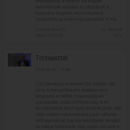
népesedésről, a határon túli magyar
nemzetrészek sorsáról, az oktatásról, a
tudomány dolgairól, népművészetről,
irodalomról, az értelmiség szerepéről. A mai...
Csatorna: Duna TV
ID: 1862508
Hossz: 00:52:59
2014
Törzsasztal
2014. 04. 20. - 09:08
(12) Feliratozva a teletext 333. oldalán. (56
perc) A mai politikai élet általában arra
kényszeríti a médiát, hogy mindig két
szembenálló oldalt szólítson meg. A mi
törzsasztalunk körül olyan emberek ülnek, akik
saját szellemi teljesítményük jogán váltanak
szót egymással. Egy-egy beszélgetés témáját
ők maguk határozzák meg, legyen szó akár a