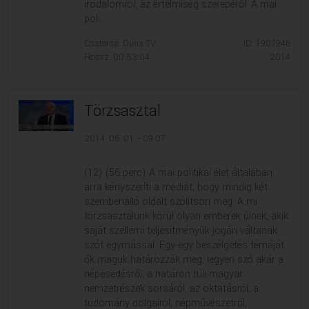
irodalomról, az értelmiség szerepéről. A mai
poli...
Csatorna: Duna TV
ID: 1907946
Hossz: 00:53:04
2014
Törzsasztal
2014. 06. 01. - 09:07
(12) (56 perc) A mai politikai élet általában
arra kényszeríti a médiát, hogy mindig két
szembenálló oldalt szólítson meg. A mi
törzsasztalunk körül olyan emberek ülnek, akik
saját szellemi teljesítményük jogán váltanak
szót egymással. Egy-egy beszélgetés témáját
ők maguk határozzák meg, legyen szó akár a
népesedésről, a határon túli magyar
nemzetrészek sorsáról, az oktatásról, a
tudomány dolgairól, népművészetről,