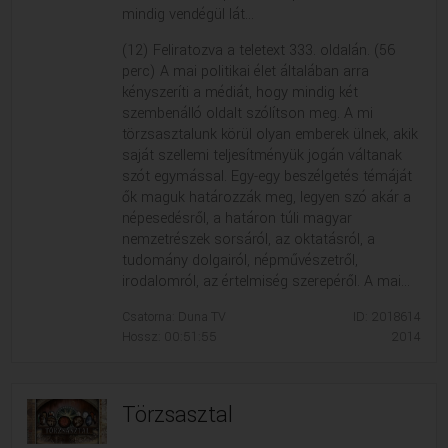
mindig vendégül lát...
(12) Feliratozva a teletext 333. oldalán. (56
perc) A mai politikai élet általában arra
kényszeríti a médiát, hogy mindig két
szembenálló oldalt szólítson meg. A mi
törzsasztalunk körül olyan emberek ülnek, akik
saját szellemi teljesítményük jogán váltanak
szót egymással. Egy-egy beszélgetés témáját
ők maguk határozzák meg, legyen szó akár a
népesedésről, a határon túli magyar
nemzetrészek sorsáról, az oktatásról, a
tudomány dolgairól, népművészetről,
irodalomról, az értelmiség szerepéről. A mai...
Csatorna: Duna TV
ID: 2018614
Hossz: 00:51:55
2014
Törzsasztal