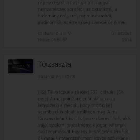
népesedésről, a határon túli magyar
nemzetrészek sorsáról, az oktatásról, a
tudomány dolgairól, népművészetről,
irodalomról, az értelmiség szerepéről. A mai...
Csatorna: Duna TV
ID: 1842454
Hossz: 00:51:58
2014
Törzsasztal
2014. 04. 06. - 09:06
(12) Feliratozva a teletext 333. oldalán. (56
perc) A mai politikai élet általában arra
kényszeríti a médiát, hogy mindig két
szembenálló oldalt szólítson meg. A mi
törzsasztalunk körül olyan emberek ülnek, akik
saját szellemi teljesítményük jogán váltanak
szót egymással. Egy-egy beszélgetés témáját
ők maguk határozzák meg, legyen szó akár a