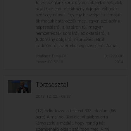
törzsasztalunk körül olyan emberek ülnek, akik
saját szellemi teljesítményük jogán váltanak
szót egymással. Egy-egy beszélgetés témáját
ők maguk határozzák meg, legyen szó akár a
népesedésről, a határon túli magyar
nemzetrészek sorsáról, az oktatásról, a
tudomány dolgairól, népművészetről,
irodalomról, az értelmiség szerepéről. A mai...
Csatorna: Duna TV
ID: 1778396
Hossz: 00:52:18
2014
Törzsasztal
2013. 12. 22. - 09:37
(12) Feliratozva a teletext 333. oldalán. (56
perc) A mai politikai élet általában arra
kényszeríti a médiát, hogy mindig két
szembenálló oldalt szólítson meg. A mi