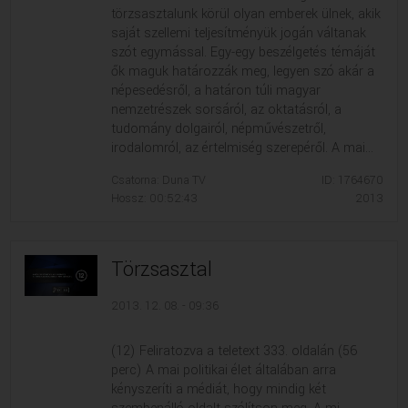
törzsasztalunk körül olyan emberek ülnek, akik
saját szellemi teljesítményük jogán váltanak
szót egymással. Egy-egy beszélgetés témáját
ők maguk határozzák meg, legyen szó akár a
népesedésről, a határon túli magyar
nemzetrészek sorsáról, az oktatásról, a
tudomány dolgairól, népművészetről,
irodalomról, az értelmiség szerepéről. A mai...
Csatorna: Duna TV
ID: 1764670
Hossz: 00:52:43
2013
Törzsasztal
2013. 12. 08. - 09:36
(12) Feliratozva a teletext 333. oldalán (56
perc) A mai politikai élet általában arra
kényszeríti a médiát, hogy mindig két