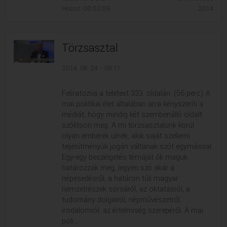
Hossz: 00:52:59
2014
Törzsasztal
2014. 08. 24. - 09:11
Feliratozva a teletext 333. oldalán. (56 perc) A
mai politikai élet általában arra kényszeríti a
médiát, hogy mindig két szembenálló oldalt
szólítson meg. A mi törzsasztalunk körül
olyan emberek ülnek, akik saját szellemi
teljesítményük jogán váltanak szót egymással.
Egy-egy beszélgetés témáját ők maguk
határozzák meg, legyen szó akár a
népesedésről, a határon túli magyar
nemzetrészek sorsáról, az oktatásról, a
tudomány dolgairól, népművészetről,
irodalomról, az értelmiség szerepéről. A mai
poli...