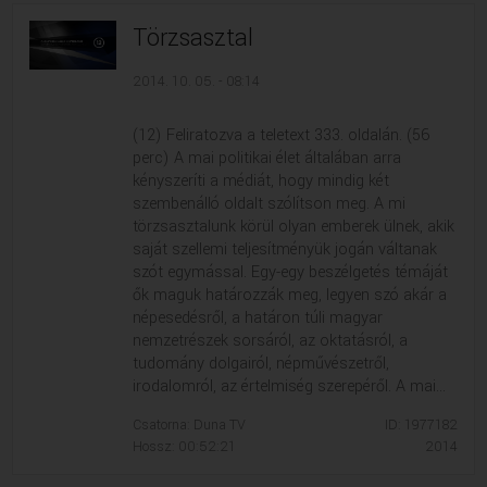
Törzsasztal
2014. 10. 05. - 08:14
(12) Feliratozva a teletext 333. oldalán. (56
perc) A mai politikai élet általában arra
kényszeríti a médiát, hogy mindig két
szembenálló oldalt szólítson meg. A mi
törzsasztalunk körül olyan emberek ülnek, akik
saját szellemi teljesítményük jogán váltanak
szót egymással. Egy-egy beszélgetés témáját
ők maguk határozzák meg, legyen szó akár a
népesedésről, a határon túli magyar
nemzetrészek sorsáról, az oktatásról, a
tudomány dolgairól, népművészetről,
irodalomról, az értelmiség szerepéről. A mai...
Csatorna: Duna TV
ID: 1977182
Hossz: 00:52:21
2014