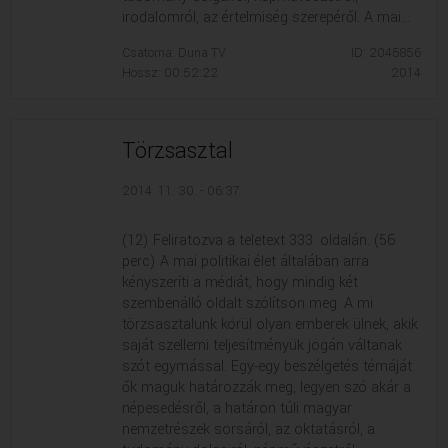
irodalomról, az értelmiség szerepéről. A mai...
Csatorna: Duna TV
ID: 2045856
Hossz: 00:52:22
2014
Törzsasztal
2014. 11. 30. - 06:37
(12) Feliratozva a teletext 333. oldalán. (56
perc) A mai politikai élet általában arra
kényszeríti a médiát, hogy mindig két
szembenálló oldalt szólítson meg. A mi
törzsasztalunk körül olyan emberek ülnek, akik
saját szellemi teljesítményük jogán váltanak
szót egymással. Egy-egy beszélgetés témáját
ők maguk határozzák meg, legyen szó akár a
népesedésről, a határon túli magyar
nemzetrészek sorsáról, az oktatásról, a