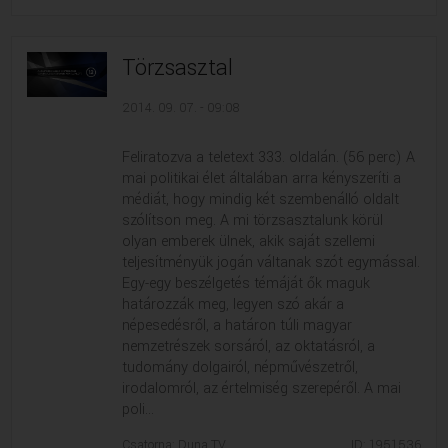
Törzsasztal
2014. 09. 07. - 09:08
Feliratozva a teletext 333. oldalán. (56 perc) A
mai politikai élet általában arra kényszeríti a
médiát, hogy mindig két szembenálló oldalt
szólítson meg. A mi törzsasztalunk körül
olyan emberek ülnek, akik saját szellemi
teljesítményük jogán váltanak szót egymással.
Egy-egy beszélgetés témáját ők maguk
határozzák meg, legyen szó akár a
népesedésről, a határon túli magyar
nemzetrészek sorsáról, az oktatásról, a
tudomány dolgairól, népművészetről,
irodalomról, az értelmiség szerepéről. A mai
poli...
Csatorna: Duna TV
ID: 1951536