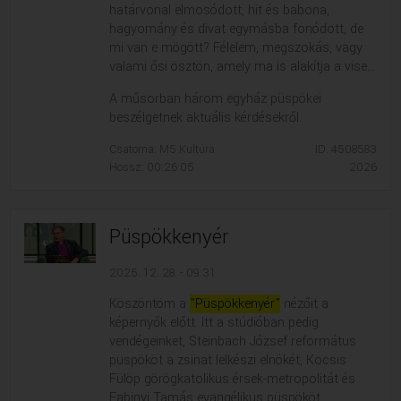
határvonal elmosódott, hit és babona,
hagyomány és divat egymásba fonódott, de
mi van e mögött? Félelem, megszokás, vagy
valami ősi ösztön, amely ma is alakítja a vise...
A műsorban három egyház püspökei
beszélgetnek aktuális kérdésekről.
Csatorna: M5 Kultúra
ID: 4508583
Hossz: 00:26:05
2026
Püspökkenyér
2025. 12. 28. - 09:31
Köszöntöm a
"Püspökkenyér"
nézőit a
képernyők előtt. Itt a stúdióban pedig
vendégeinket, Steinbach József református
püspököt a zsinat lelkészi elnökét, Kocsis
Fülöp görögkatolikus érsek-metropolitát és
Fabinyi Tamás evangélikus püspököt.