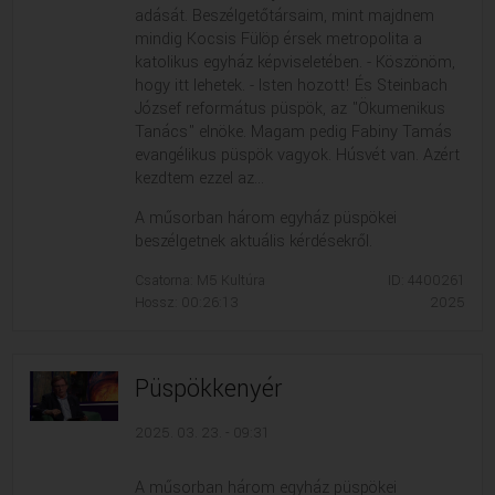
adását. Beszélgetőtársaim, mint majdnem
mindig Kocsis Fülöp érsek metropolita a
katolikus egyház képviseletében. - Köszönöm,
hogy itt lehetek. - Isten hozott! És Steinbach
József református püspök, az "Ökumenikus
Tanács" elnöke. Magam pedig Fabiny Tamás
evangélikus püspök vagyok. Húsvét van. Azért
kezdtem ezzel az...
A műsorban három egyház püspökei
beszélgetnek aktuális kérdésekről.
Csatorna: M5 Kultúra
ID: 4400261
Hossz: 00:26:13
2025
Püspökkenyér
2025. 03. 23. - 09:31
A műsorban három egyház püspökei