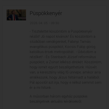
Püspökkenyér
2026. 04. 05. - 09:30
- Tisztelettel köszöntöm a Püspökkenyér
nézőit! Jó napot kívánok! És köszöntöm a
stúdióban vendégeinket, Fabinyi Tamás
evangélikus püspököt, Kocsis Fülöp görög
katolikus érsek metropolitát.. - Üdvözlöm a
nézőket! - És Steinbach József református
püspököt, a Zsinat lelkészi elnökét. Köszönöm,
hogy ismét együtt beszélgethetünk. Húsvét
van, a keresztény világ fő ünnepe, amikor arra
emlékezünk, hogy Jézus feltámadt a halálból.
Pál apostól azt írja, hogy e nélkül semmit sem
ér a mi hitünk. ...
A műsorban három egyház püspökei
beszélgetnek aktuális kérdésekről.