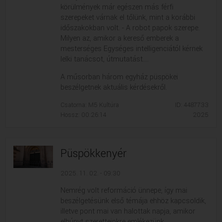
körülmények már egészen más férfi
szerepeket várnak el tőlünk, mint a korábbi
időszakokban volt. - A robot papok szerepe.
Milyen az, amikor a kereső emberek a
mesterséges Egységes intelligenciától kérnek
lelki tanácsot, útmutatást....
A műsorban három egyház püspökei
beszélgetnek aktuális kérdésekről.
Csatorna: M5 Kultúra
ID: 4487733
Hossz: 00:26:14
2025
Püspökkenyér
2025. 11. 02. - 09:30
Nemrég volt reformáció ünnepe, így mai
beszélgetésünk első témája ehhöz kapcsoldik,
illetve pont mai van halottak napja, amikor
elhúnyt szeretteinkre emlékezünk....