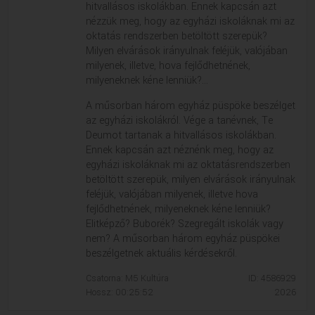
hitvallásos iskolákban. Ennek kapcsán azt
VALLÁS
VALLÁS
nézzük meg, hogy az egyházi iskoláknak mi az
oktatás rendszerben betöltött szerepük?
Milyen elvárások irányulnak feléjük, valójában
milyenek, illetve, hova fejlődhetnének,
milyeneknek kéne lenniük?...
A műsorban három egyház püspöke beszélget
az egyházi iskolákról. Vége a tanévnek, Te
Deumot tartanak a hitvallásos iskolákban.
Ennek kapcsán azt néznénk meg, hogy az
egyházi iskoláknak mi az oktatásrendszerben
betöltött szerepük, milyen elvárások irányulnak
feléjük, valójában milyenek, illetve hova
fejlődhetnének, milyeneknek kéne lenniük?
Elitképző? Buborék? Szegregált iskolák vagy
nem? A műsorban három egyház püspökei
beszélgetnek aktuális kérdésekről.
Csatorna: M5 Kultúra
ID: 4586929
Hossz: 00:25:52
2026