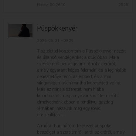
Hossz: 00:26:10
2026
Püspökkenyér
2026. 05. 31. - 09:29
Tisztelettel köszöntöm a Püspökkenyér nézőit,
és állandó vendégeinket a stúdióban. Ma a
szerelemről beszélgetünk. Arról az erőről,
amely egyaránt képes felemelni és a leginkább
sebezhetővé tenni az embert, és a mai
világunkban talán mintha kiüresedett volna.
Más ez mint a szeretet, nem hiába
különbözteti meg a nyelvünk is. De mielőtt
elmélyednénk ebben a rendkívül gazdag
témában, nézzünk meg egy rövid
összeállítást....
A műsorban három felekezet püspöke
beszélget a szerelemről: arról az erőről, amely