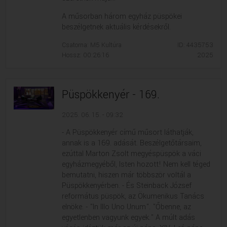
A műsorban három egyház püspökei
beszélgetnek aktuális kérdésekről.
Csatorna: M5 Kultúra
ID: 4435753
Hossz: 00:26:16
2025
Püspökkenyér - 169.
2025. 06. 15. - 09:32
- A Püspökkenyér című műsort láthatják,
annak is a 169. adását. Beszélgetőtársaim,
ezúttal Marton Zsolt megyéspüspök a váci
egyházmegyéből, Isten hozott! Nem kell téged
bemutatni, hiszen már többször voltál a
Püspökkenyérben. - És Steinback József
református püspök, az Ökumenikus Tanács
elnöke. - "In Illo Uno Unum". "Őbenne, az
egyetlenben vagyunk egyek." A múlt adás