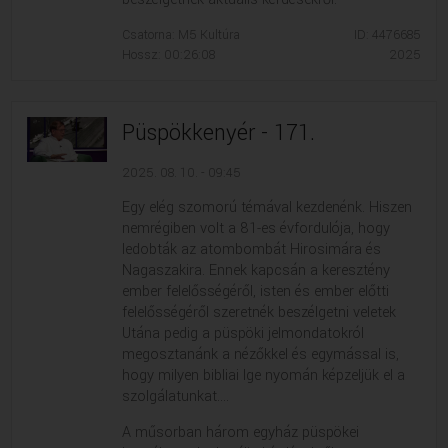
Csatorna: M5 Kultúra
ID: 4476685
Hossz: 00:26:08
2025
Püspökkenyér - 171.
2025. 08. 10. - 09:45
Egy elég szomorú témával kezdenénk. Hiszen
nemrégiben volt a 81-es évfordulója, hogy
ledobták az atombombát Hirosimára és
Nagaszakira. Ennek kapcsán a keresztény
ember felelősségéről, isten és ember előtti
felelősségéről szeretnék beszélgetni veletek
Utána pedig a püspöki jelmondatokról
megosztanánk a nézőkkel és egymással is,
hogy milyen bibliai Ige nyomán képzeljük el a
szolgálatunkat....
A műsorban három egyház püspökei