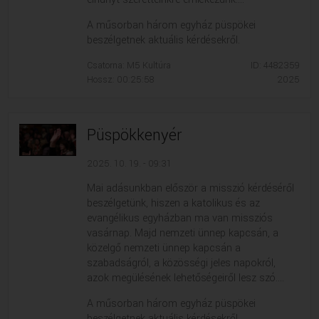
A műsorban három egyház püspökei
beszélgetnek aktuális kérdésekről.
Csatorna: M5 Kultúra
ID: 4482359
Hossz: 00:25:58
2025
Püspökkenyér
2025. 10. 19. - 09:31
Mai adásunkban először a misszió kérdéséről
beszélgetünk, hiszen a katolikus és az
evangélikus egyházban ma van missziós
vasárnap. Majd nemzeti ünnep kapcsán, a
közelgő nemzeti ünnep kapcsán a
szabadságról, a közösségi jeles napokról,
azok megülésének lehetőségeiről lesz szó....
A műsorban három egyház püspökei
beszélgetnek aktuális kérdésekről.