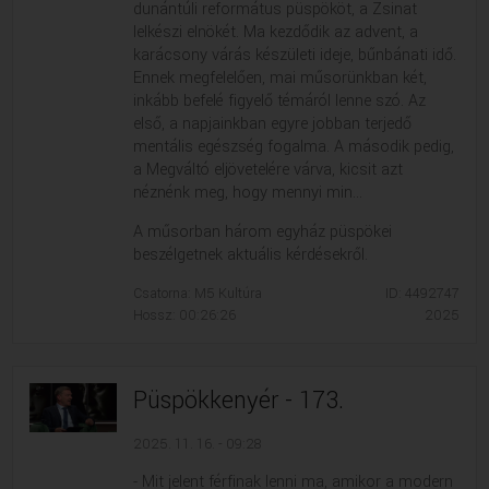
dunántúli református püspököt, a Zsinat
lelkészi elnökét. Ma kezdődik az advent, a
karácsony várás készületi ideje, bűnbánati idő.
Ennek megfelelően, mai műsorünkban két,
inkább befelé figyelő témáról lenne szó. Az
első, a napjainkban egyre jobban terjedő
mentális egészség fogalma. A második pedig,
a Megváltó eljövetelére várva, kicsit azt
néznénk meg, hogy mennyi min...
A műsorban három egyház püspökei
beszélgetnek aktuális kérdésekről.
Csatorna: M5 Kultúra
ID: 4492747
Hossz: 00:26:26
2025
Püspökkenyér - 173.
2025. 11. 16. - 09:28
- Mit jelent férfinak lenni ma, amikor a modern