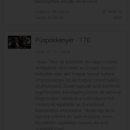
beszélgetnek aktuális kérdésekről.
Csatorna: M5 Kultúra
ID: 4448136
Hossz: 00:25:53
2025
Püspökkenyér - 170.
2025. 07. 13. - 09:35
- Kapu Tibor, ez a hívószó, aki nagyon sokat
emlegetünk. Az ő nevét, az űrhajós, hosszú
évtizedek után, akit magyar szívvel tudtunk
útra bocsájtani, és aki magyar szívvel tudósít
az élményeiről. Ennek kapcsán arról szeretnék
majd beszélni, beszélgetni püspök társaimmal,
hogy hogyan tekintünk a tudományra hívő
módon, és egyáltalán az űrutazással
kapcsolatos kihívásokra. - Aztán egy kicsit
lejövünk a földre, és talán el tudunk menni,
képzeletben legalábbis nyaralni, és arról
szeretnék majd...