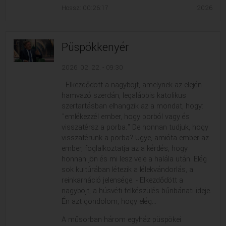
Hossz: 00:26:17
2026
Püspökkenyér
2026. 02. 22. - 09:30
- Elkezdődött a nagyböjt, amelynek az elején
hamvazó szerdán, legalábbis katolikus
szertartásban elhangzik az a mondat, hogy:
"emlékezzél ember, hogy porból vagy és
visszatérsz a porba." De honnan tudjuk, hogy
visszatérünk a porba? Ugye, amióta ember az
ember, foglalkoztatja az a kérdés, hogy
honnan jön és mi lesz vele a halála után. Elég
sok kultúrában létezik a lélekvándorlás, a
reinkarnáció jelensége. - Elkezdődött a
nagyböjt, a húsvéti felkészülés bűnbánati ideje.
Én azt gondolom, hogy elég...
A műsorban három egyház püspökei