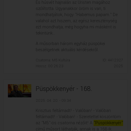
És húsvét hajnalán az Úristen magához
szólította. Ugyanakkor öröm is van, ti
mondhatjátok, hogy "Habemus papam." De
valahol azt hiszem, az egész kereszténység
ezt mondhatja, még hogyha mi másként is
tekintünk...
A műsorban három egyház püspökei
beszélgetnek aktuális kérdésekről.
Csatorna: M5 Kultúra
ID: 4412327
Hossz: 00:26:23
2025
Püspökkenyér - 168.
2025. 04. 20. - 09:34
Krisztus feltámadt! - Valóban! - Valóban
feltámadt! - Valóban! - Szeretettel köszöntöm
az "M5"-ös csatorna nézőit! A
"Püspökkenyér"
című műsort láthatják, annak is a 168-ik