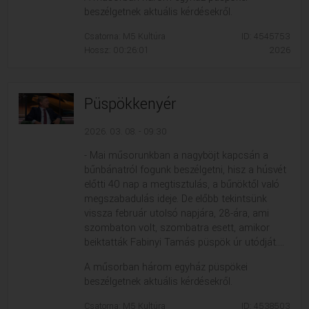
beszélgetnek aktuális kérdésekről.
Csatorna: M5 Kultúra
ID: 4545753
Hossz: 00:26:01
2026
Püspökkenyér
2026. 03. 08. - 09:30
- Mai műsorunkban a nagyböjt kapcsán a
bűnbánatról fogunk beszélgetni, hisz a húsvét
előtti 40 nap a megtisztulás, a bűnöktől való
megszabadulás ideje. De előbb tekintsünk
vissza február utolsó napjára, 28-ára, ami
szombaton volt, szombatra esett, amikor
beiktatták Fabinyi Tamás püspök úr utódját....
A műsorban három egyház püspökei
beszélgetnek aktuális kérdésekről.
Csatorna: M5 Kultúra
ID: 4538503