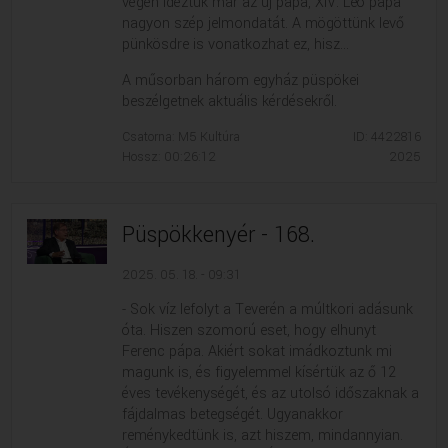
végén idéztük már az új pápa, XIV. Leó pápa
nagyon szép jelmondatát. A mögöttünk levő
pünkösdre is vonatkozhat ez, hisz...
A műsorban három egyház püspökei
beszélgetnek aktuális kérdésekről.
Csatorna: M5 Kultúra
ID: 4422816
Hossz: 00:26:12
2025
Püspökkenyér - 168.
2025. 05. 18. - 09:31
- Sok víz lefolyt a Teverén a múltkori adásunk
óta. Hiszen szomorú eset, hogy elhunyt
Ferenc pápa. Akiért sokat imádkoztunk mi
magunk is, és figyelemmel kísértük az ő 12
éves tevékenységét, és az utolsó időszaknak a
fájdalmas betegségét. Ugyanakkor
reménykedtünk is, azt hiszem, mindannyian.