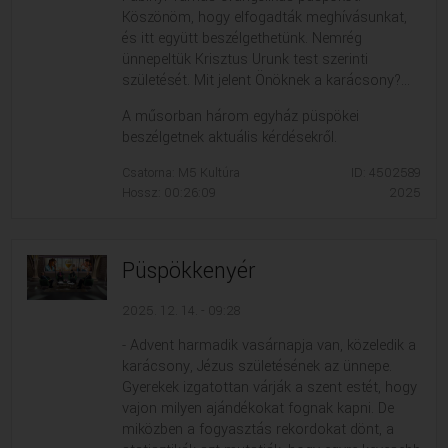
Köszönöm, hogy elfogadták meghívásunkat,
és itt együtt beszélgethetünk. Nemrég
ünnepeltük Krisztus Urunk test szerinti
születését. Mit jelent Önöknek a karácsony?...
A műsorban három egyház püspökei
beszélgetnek aktuális kérdésekről.
Csatorna: M5 Kultúra
ID: 4502589
Hossz: 00:26:09
2025
Püspökkenyér
2025. 12. 14. - 09:28
- Advent harmadik vasárnapja van, közeledik a
karácsony, Jézus születésének az ünnepe.
Gyerekek izgatottan várják a szent estét, hogy
vajon milyen ajándékokat fognak kapni. De
miközben a fogyasztás rekordokat dönt, a