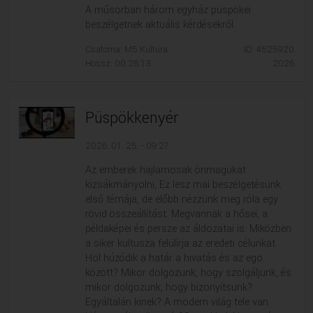
A műsorban három egyház püspökei
beszélgetnek aktuális kérdésekről.
Csatorna: M5 Kultúra
ID: 4525920
Hossz: 00:26:13
2026
Püspökkenyér
2026. 01. 25. - 09:27
Az emberek hajlamosak önmagukat
kizsákmányolni, Ez lesz mai beszélgetésünk
első témája, de előbb nézzünk meg róla egy
rövid összeállítást. Megvannak a hősei, a
példaképei és persze az áldozatai is. Miközben
a siker kultusza felülírja az eredeti célunkat.
Hol húzódik a határ a hivatás és az ego
között? Mikor dolgozunk, hogy szolgáljunk, és
mikor dolgozunk, hogy bizonyítsunk?
Egyáltalán kinek? A modern világ tele van