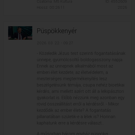
Csatorna: M5 Kultúra
ID: 4552609
Hossz: 00:26:11
2026
Püspökkenyér
2026. 03. 22. - 09:27
- Közeledik Jézus test szerinti fogantatásának
ünnepe, gyümölcsoltó boldogasszony napja.
Ennek az ünnepnek alkalmából most az
emberi élet kezdete, az életvédelem, a
mesterséges megtermékenyítés lesz
beszélgetésünk témája, csupa nehéz bioetikai
kérdés, ami mellett azért ott áll a lelkipásztori
gyakorlat is. Előbb nézzünk meg azonban egy
rövid összeállítást erről a kérdésről. - Mikor
kezdődik az ember élete? A fogantatás
pillanatában születik-e a lélek is? Honnan
kaphatunk erre a kérdésre választ...
A műsorban három egyház püspökei