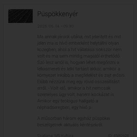
Püspökkenyér
2026. 06. 14. - 09:30
Ma annak járunk utána, mit jelentett és mit
jelen ma is hívő emberként helytállni olyan
közegben, ahol a hit vállalása sokszor nem
volt és ma sem mindig magától érthetődő.
Szó lesz arról is, hogyan lehet megőrizni a
lelkiismereti és lelki tartást akkor, amikor a
környezet inkább a megfelelést és zajt erősiti.
Előbb nézzünk meg egy rövid összeállítást
erről. - Volt idő, amikor a hit nemcsak
személyes ügy volt, hanem kockázat is.
Amikor egy teológus hallgató a
néphadseregben, egy hívő p...
A műsorban három egyház püspökei
beszélgetnek aktuális kérdésekről.
Csatorna: M5 Kultúra
ID: 4580628