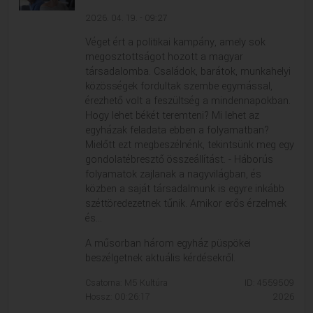
2026. 04. 19. - 09:27
Véget ért a politikai kampány, amely sok
megosztottságot hozott a magyar
társadalomba. Családok, barátok, munkahelyi
közösségek fordultak szembe egymással,
érezhető volt a feszültség a mindennapokban.
Hogy lehet békét teremteni? Mi lehet az
egyházak feladata ebben a folyamatban?
Mielőtt ezt megbeszélnénk, tekintsünk meg egy
gondolatébresztő összeállítást. - Háborús
folyamatok zajlanak a nagyvilágban, és
közben a saját társadalmunk is egyre inkább
széttöredezetnek tűnik. Amikor erős érzelmek
és...
A műsorban három egyház püspökei
beszélgetnek aktuális kérdésekről.
Csatorna: M5 Kultúra
ID: 4559509
Hossz: 00:26:17
2026