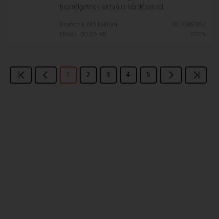
beszélgetnek aktuális kérdésekről.
Csatorna: M5 Kultúra
ID: 4389362
Hossz: 00:25:58
2025
1
2
3
4
5