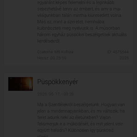
egyaránt képes felemelni és a leginkább
sebezhetővé tenni az embert, és ami a mai
világunkban talán mintha kiüresedett volna.
Más ez, mint a szeretet, nemhiába
különbözteti meg nyelvünk is. A műsorban
három egyház püspökei beszélgetnek aktuális
kérdésekről.
Csatorna: M5 Kultúra
ID: 4575544
Hossz: 00:25:59
2026
Püspökkenyér
2026. 05. 17. - 09:28
Ma a Szentlélekről beszélgetünk. Hogyan van
jelen a mindennapjainkban, és mi változik, ha
teret adunk neki az életünkben? Vajon
felismerjük e a működését, és mit jelent vele
együtt haladni? Különösen így pünkösd
idején....