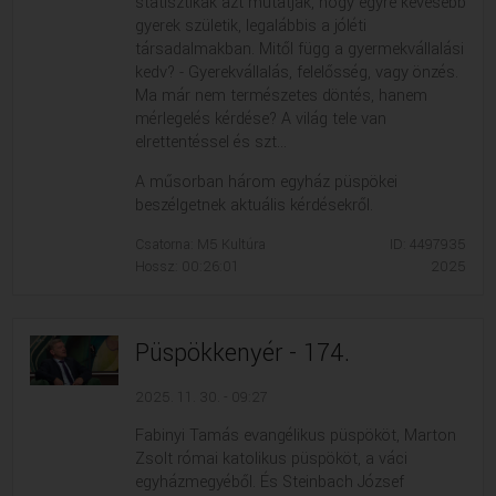
statisztikák azt mutatják, hogy egyre kevesebb
gyerek születik, legalábbis a jóléti
társadalmakban. Mitől függ a gyermekvállalási
kedv? - Gyerekvállalás, felelősség, vagy önzés.
Ma már nem természetes döntés, hanem
mérlegelés kérdése? A világ tele van
elrettentéssel és szt...
A műsorban három egyház püspökei
beszélgetnek aktuális kérdésekről.
Csatorna: M5 Kultúra
ID: 4497935
Hossz: 00:26:01
2025
Püspökkenyér - 174.
2025. 11. 30. - 09:27
Fabinyi Tamás evangélikus püspököt, Marton
Zsolt római katolikus püspököt, a váci
egyházmegyéből. És Steinbach József