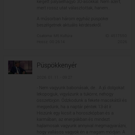
kiégett pályaelhagyó 30-asokkal. Nem azért,
mert rossz utat választottak, hanem...
A műsorban három egyház püspökei
beszélgetnek aktuális kérdésekről.
Csatorna: M5 Kultúra
ID: 4517550
Hossz: 00:26:14
2026
Püspökkenyér
2026. 01. 11. - 09:27
- Nem vagyunk babonásak, de... A jó dolgokat
lekopogjuk, vigyázunk a tükörre, nehogy
összetörjön. Ódzkodunk a fekete macskától és
megijedünk, ha a naptár péntek 13-át ír.
Hiszünk egy kicsit a horoszkópban és a
karmában, az energiákban és mindezt
hajlamosak vagyunk annyival megmagyarázni,
hogy vallásos vagyok én a magam módján. A