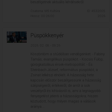
beszélgetnek aktuális kérdésekről.
Csatorna: M5 Kultúra
ID: 4532005
Hossz: 00:26:00
2026
Püspökkenyér
2026. 02. 08. - 09:26
Köszöntöm a stúdióban vendégeinket: - Fabiny
Tamás, evangélikus püspököt. - Kocsis Fülöp,
görögkatolikus érsek-metropolitát. - És
Steinbach József, református püspököt, a
Zsinat lelkészi elnökét. A házasság hete
kapcsán először beszélgessünk a házasság
szépségeiről, értékeiről, de arról a sok
veszélyről és kihívásról is, ami a legnagyobb
fenyegetést jelenti a házasságokra, hiszen
köztudott, hogy milyen magas a válások
aránya....