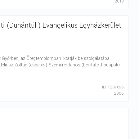
2018
ti (Dunántúli) Evangélikus Egyházkerület
t Győrben, az Öregtemplomban iktatják be szolgálatába.
iusz Zoltán (esperes) Szemerei János (beiktatott püspök)
ID: 1207696
2006