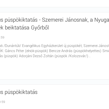
us püspökiktatás - Szemerei Jánosnak, a Nyuga
k beiktatása Győrből
0:59
ti /Dunántúli/ Evangélikus Egyházkerület új püspökét, Szemerei János
Gáncs Péter (elnök-püspök) Bencze András (püspökhelyettes) Smidél
ás (püspök) Adorjáni Dezső Zoltán (püspök /Kolozsvár/)...
us püspökiktatás
0:59