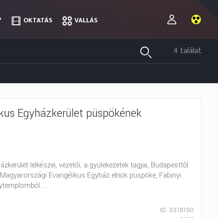
?
?
OKTATÁS
OKTATÁS
VALLÁS
VALLÁS
4 találat
likus Egyházkerület püspökének
erület lelkészei, vezetői, a gyülekezetek tagjai, Budapesttől
a Magyarországi Evangélikus Egyház elnök püspöke, Fabinyi
ytemplomból....
ID: 3318190