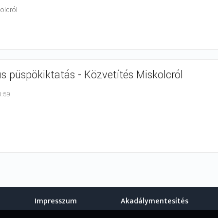
olcról
s püspökiktatás - Közvetítés Miskolcról
0:59
Impresszum
Akadálymentesítés