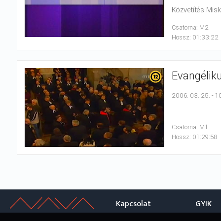
Közvetítés Misk
Csatorna: M2
Hossz: 01:33:22
Evangéliku
2006. 03. 25. - 1
Csatorna: M1
Hossz: 01:29:58
Kapcsolat
GYIK