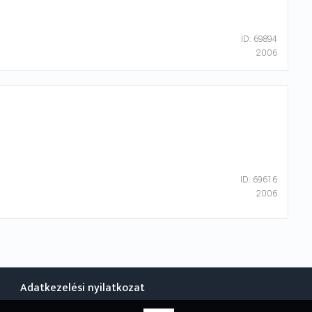
ID: 69894
2006
ID: 69616
2006
Adatkezelési nyilatkozat