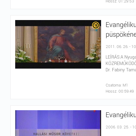
Hossz: 01:29:53
Evangélik
püspökéne
2011. 06. 26. - 1
LEÍRÁS:A Nyuga
KÖZREMŰKÖDŐK: 
Dr. Fabiny Tam
Csatorna: M1
Hossz: 00:59:49
Evangélik
2006. 03. 25. - 1