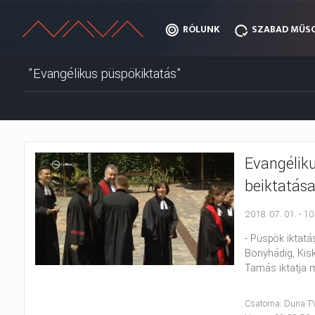
RÓLUNK
RÓLUNK
SZABAD MŰS
SZABAD MŰS
Evangéliku
beiktatása
2018. 07. 01. - 1
- Püspök iktatá
Bonyhádig, Kisk
Tamás iktatja m
Csatorna: Duna T