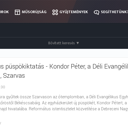
OROK
OROK
MŰSORÚJSÁG
MŰSORÚJSÁG
GYŰJTEMÉNYEK
GYŰJTEMÉNYEK
SEGÍTHETÜNK
SEGÍTHETÜNK
Bővített keresés
▼
s püspökiktatás - Kondor Péter, a Déli Evangé
, Szarvas
0:30
sra gyűltek össze Szarvason az ótemplomban, a Déli Evangélikus Egyházk
őröstől Békéscsabáig. Az egyházkerület új püspökét, Kondor Pétert, 
ajd hivatalába. Református istentisztelet közvetítése a Debreceni Nag
V