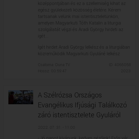
középpontjában és ez a szellemiség kihat az
egész gyülekezeti közösség életére. Kérem
tartsanak velünk mai istentiszteletünkön,
amelyen Magyarkuti Tóth Katalin a liturgia
szolgálatát végzi és Aradi György hirdeti az
igét....
Igét hirdet Aradi György lelkész és a liturgiában
közreműködik Magyarkuti Gyuláné lelkész
Csatorna: Duna TV
ID: 4065058
Hossz: 00:59:47
2023
A Szélrózsa Országos
Evangélikus Ifjúsági Találkozó
záró istentisztelete Gyuláról
2022. 07. 31. - 11:00
- Jó napot kívánunk, kedves nézőink! Erős vár