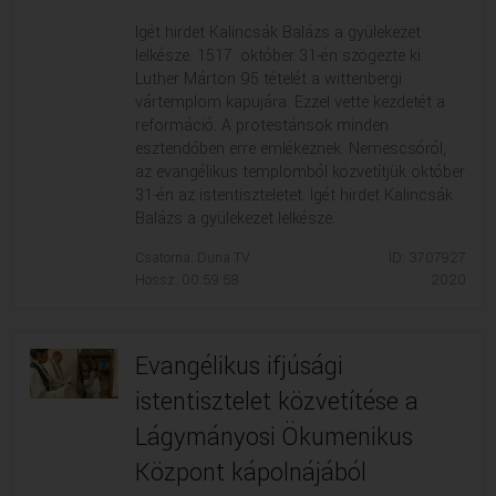
Igét hirdet Kalincsák Balázs a gyülekezet
lelkésze. 1517. október 31-én szögezte ki
Luther Márton 95 tételét a wittenbergi
vártemplom kapujára. Ezzel vette kezdetét a
reformáció. A protestánsok minden
esztendőben erre emlékeznek. Nemescsóról,
az evangélikus templomból közvetítjük október
31-én az istentiszteletet. Igét hirdet Kalincsák
Balázs a gyülekezet lelkésze.
Csatorna: Duna TV
ID: 3707927
Hossz: 00:59:58
2020
Evangélikus ifjúsági
istentisztelet közvetítése a
Lágymányosi Ökumenikus
Központ kápolnájából