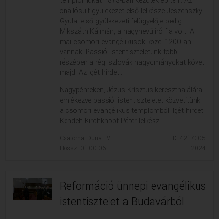
templomukat 1873-ban kezdték építeni. Az
önállósult gyülekezet első lelkésze Jeszenszky
Gyula, első gyülekezeti felügyelője pedig
Mikszáth Kálmán, a nagynevű író fia volt. A
mai csömöri evangélikusok közel 1200-an
vannak. Passiói istentiszteletünk több
részében a régi szlovák hagyományokat követi
majd. Az igét hirdet...
Nagypénteken, Jézus Krisztus kereszthalálára
emlékezve passiói istentiszteletet közvetítünk
a csömöri evangélikus templomból. Igét hirdet:
Kendeh-Kirchknopf Péter lelkész.
Csatorna: Duna TV
ID: 4217005
Hossz: 01:00:06
2024
Reformáció ünnepi evangélikus
istentisztelet a Budavárból