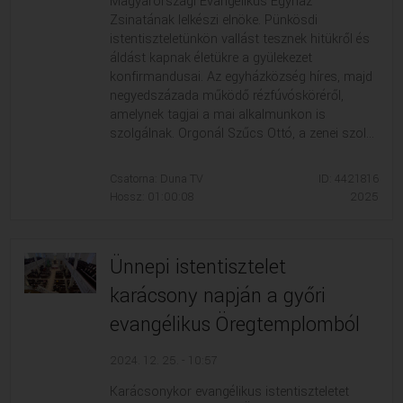
Magyarországi Evangélikus Egyház
Zsinatának lelkészi elnöke. Pünkösdi
istentiszteletünkön vallást tesznek hitükről és
áldást kapnak életükre a gyülekezet
konfirmandusai. Az egyházközség híres, majd
negyedszázada működő rézfúvósköréről,
amelynek tagjai a mai alkalmunkon is
szolgálnak. Orgonál Szűcs Ottó, a zenei szol...
Csatorna: Duna TV
ID: 4421816
Hossz: 01:00:08
2025
Ünnepi istentisztelet
karácsony napján a győri
evangélikus Öregtemplomból
2024. 12. 25. - 10:57
Karácsonykor evangélikus istentiszteletet