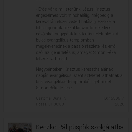
VALLÁS
VALLÁS
- Erős vár a mi Istenünk. Jézus Krisztus
engedelmes volt mindhalálig, mégpedig a
keresztfán elszenvedett haláláig. Ezekkel a
bibliai gondolatokkal köszöntöm kedves
nézőinket nagypénteki istentiszteletünkön. A
bükki evangélikus templomban
megelevenednek a passió részletei, és erről
szól az igehirdetés is, amelyet Simon Réka
lelkész tart majd. ...
Nagypénteken, Krisztus kereszthalálának
napján evangélikus istentiszteletet láthatnak a
büki evangélikus templomból. Igét hirdet:
Simon Réka lelkész.
Csatorna: Duna TV
ID: 4550617
Hossz: 01:00:03
2026
Keczkó Pál püspök szolgálatba