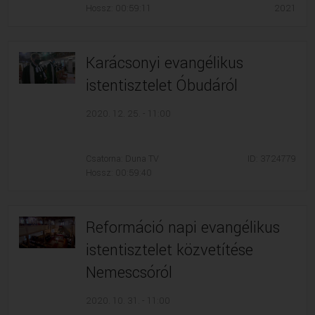
Hossz: 00:59:11
2021
Karácsonyi evangélikus
istentisztelet Óbudáról
2020. 12. 25. - 11:00
Csatorna: Duna TV
ID: 3724779
Hossz: 00:59:40
Reformáció napi evangélikus
istentisztelet közvetítése
Nemescsóról
2020. 10. 31. - 11:00