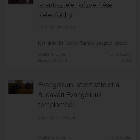
istentisztelet közvetítése
Kelenföldről
2021. 03. 28. - 08:59
Igét hirdet Dr. Gáncs Tamás igazgató lelkész
Csatorna: Duna TV
ID: 3762970
Hossz: 00:58:42
2021
Evangélikus istentisztelet a
Budavári Evangélikus
templomból
2021. 03. 14. - 08:59
Csatorna: Duna TV
ID: 3757385