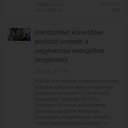
Csatorna: Duna TV
ID: 4110201
Hossz: 00:59:40
2023
Istentisztelet közvetítése
pünkösd ünnepén a
nagykanizsai evangélikus
templomból
2023. 05. 28. - 11:00
Erős vár a mi Istenünk! Szeretettel köszöntöm
nézőinket pünkösd ünnepén a nagykanizsai
evangélikus templomból. 10 évvel ezelőtt
Nagykanizsa, Szepetnek, Sand, Pat,
Szőkedencs és Marcali gyülekezeteinek
közössége úgy döntött, létrehozzák
társulásukat, a Nagykanizsa és Környéke
Társult Evangélikus Egyházközséget. Az