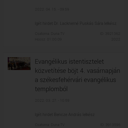
2022. 04. 15. - 09:59
Igét hirdet Dr. Lacknerné Puskás Sára lelkész.
Csatorna: Duna TV
ID: 3921362
Hossz: 01:00:09
2022
Evangélikus istentisztelet
közvetítése böjt 4. vasárnapján
a székesfehérvári evangélikus
templomból
2022. 03. 27. - 10:59
Igét hirdet Bencze András lelkész
Csatorna: Duna TV
ID: 3913596