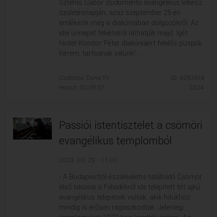
Sztehlo Gábor zsidómentő evangélikus lelkész
születésnapján, azaz szeptember 25-én
emlékezik meg a diakóniában dolgozókról. Az
idei ünnepet felvételről láthatják majd. Igét
hirdet Kondor Péter diakóniáért felelős püspök.
Kérem, tartsanak velünk!...
Csatorna: Duna TV
ID: 4293618
Hossz: 00:59:57
2024
Passiói istentisztelet a csömöri
evangélikus templomból
2024. 03. 29. - 11:00
- A Budapesttől északkeletre található Csömör
első lakosai a Felvidékről ide telepített tót ajkú
evangélikus telepesek voltak, akik hitükhöz
mindig is erősen ragaszkodtak. Jelenlegi