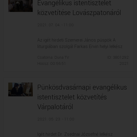
Evangélikus istentisztelet
közvetítése Lovászpatonáról
2021. 07. 04. - 11:00
Az igét hirdeti Szemerei János püspök A
liturgiában szolgál Farkas Ervin helyi lelkész
Csatorna: Duna TV
ID: 3801292
Hossz: 00:56:51
2021
Pünkösdvasárnapi evangélikus
istentisztelet közvetítés
Várpalotáról
2021. 05. 23. - 11:00
Igét hirdet Dr. Zsednai Józsefné lelkész