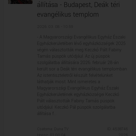
állítása - Budapest, Deák téri
evangélikus templom
2026. 03. 08. - 10:59
- A Magyarországi Evangélikus Egyház Északi
Egyházkerületében lévő egyházközségek 2025
végén választották meg Keczkó Pált Fabiny
Tamás püspök utódjául. Az új püspök
szolgálatba állítására 2026. február 28-án
került sor a Deák téri evangélikus templomban.
Az istentiszteletről készült felvételünket
láthatják most. Mint ismeretes a
Magyarországi Evangélikus Egyház Északi
Egyházkerületének egyházközségei Keczkó
Pált választották Fabiny Tamás püspök
utódjául. Keczkó Pál püspök szolgálatba
állítása f...
Csatorna: Duna TV
ID: 4538746
Hossz: 01:00:04
2026