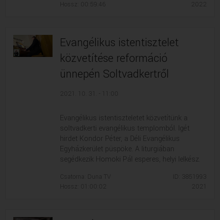
Hossz: 00:59:46
2022
Evangélikus istentisztelet
közvetítése reformáció
ünnepén Soltvadkertről
2021. 10. 31. - 11:00
Evangélikus istentiszteletet közvetítünk a
soltvadkerti evangélikus templomból. Igét
hirdet Kondor Péter, a Déli Evangélikus
Egyházkerület püspöke. A liturgiában
segédkezik Homoki Pál esperes, helyi lelkész.
Csatorna: Duna TV
ID: 3851993
Hossz: 01:00:02
2021