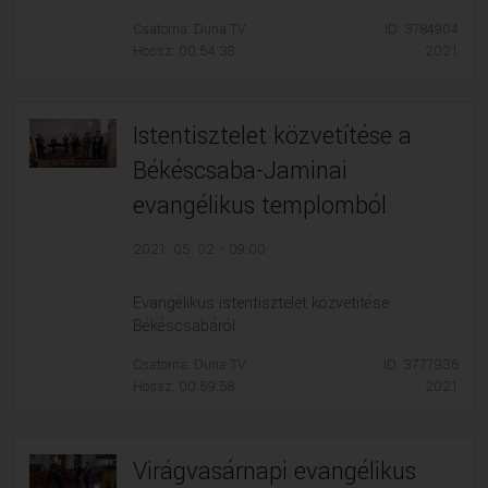
Csatorna: Duna TV
ID: 3784904
Hossz: 00:54:38
2021
Istentisztelet közvetítése a
Békéscsaba-Jaminai
evangélikus templomból
2021. 05. 02. - 09:00
Evangélikus istentisztelet közvetítése
Békéscsabáról.
Csatorna: Duna TV
ID: 3777936
Hossz: 00:59:58
2021
Virágvasárnapi evangélikus