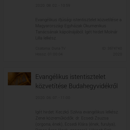
2020. 08. 02. - 10:59
Evangélikus ifjúsági istentisztelet közvetítése a
Magyarországi Egyházak Ökumenikus
Tanácsának kápolnájából. Igét hirdet Molnár
Lilla lelkész.
Csatorna: Duna TV
ID: 3674740
Hossz: 01:00:04
2020
Evangélikus istentisztelet
közvetítése Budahegyvidékről
2020. 06. 07. - 11:00
Igét hirdet: Keczkó Szilvia evangélikus lelkész.
Zenei közreműködők: dr. Ecsedi Zsuzsa
(orgona, ének), Ecsedi Klára (ének, furulya),