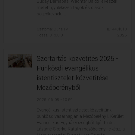
Buday Barnabás, Wächter Baldó lelkészek
mellett gyülekezeti tagok és diákok
segédkeznek. ...
Csatorna: Duna TV
ID: 4481810
Hossz: 01:00:01
2025
Szertartás közvetítés 2025 -
Pünkösdi evangélikus
istentisztelet közvetítése
Mezőberényből
2025. 06. 08. - 10:59
Evangélikus istentiszteletet közvetítünk
pünkösd vasárnapján a Mezőberény I. Kerületi
Evangélikus Egyházközségből. Igét hirdet:
Lázárné Skorka Katalin mezőberényi lelkész, a