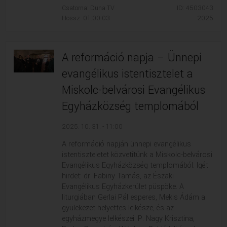
Csatorna: Duna TV
ID: 4503043
Hossz: 01:00:03
2025
A reformáció napja – Ünnepi
evangélikus istentisztelet a
Miskolc-belvárosi Evangélikus
Egyházközség templomából
2025. 10. 31. - 11:00
A reformáció napján ünnepi evangélikus
istentiszteletet közvetítünk a Miskolc-belvárosi
Evangélikus Egyházközség templomából. Igét
hirdet: dr. Fabiny Tamás, az Északi
Evangélikus Egyházkerület püspöke. A
liturgiában Gerlai Pál esperes, Mekis Ádám a
gyülekezet helyettes lelkésze, és az
egyházmegye lelkészei: P. Nagy Krisztina,