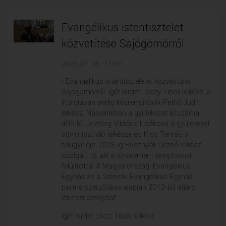
Evangélikus istentisztelet
közvetítése Sajógömörről
2023. 07. 16. - 11:00
- Evangélikus istentiszteletet közvetítünk
Sajógömörről. Igét hirdet Lóczy Tibor lelkész, a
liturgiában pedig közreműködik Pethő Judit
lelkész. Napjainkban a gyülekezet létszáma
405 fő. Jelenleg Viktória Lisáková a gyülekezet
adminisztráló lelkésze és Kiss Tamás a
felügyelője. 2018-ig Rusznyák Dezső lelkész
szolgált itt, aki a tönkrement templomot
felújította. A Magyarországi Evangélikus
Egyház és a Szlovák Evangélikus Egyház
partnerszerződése alapján 2013-tól átjáró
lelkészi szolgálat...
Igét hirdet Lóczi Tibor lelkész