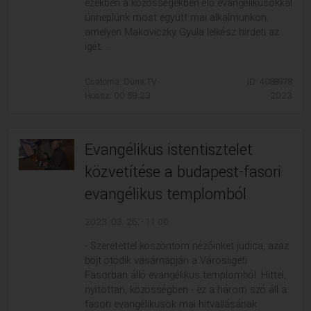
ezekben a közösségekben élő evangélikusokkal
ünneplünk most együtt mai alkalmunkon,
amelyen Makoviczky Gyula lelkész hirdeti az
igét. ...
Csatorna: Duna TV
ID: 4088978
Hossz: 00:59:23
2023
Evangélikus istentisztelet
közvetítése a budapest-fasori
evangélikus templomból
2023. 03. 26. - 11:00
- Szeretettel köszöntöm nézőinket judica, azaz
böjt ötödik vasárnapján a Városligeti
Fasorban álló evangélikus templomból. Hittel,
nyitottan, közösségben - ez a három szó áll a
fasori evangélikusok mai hitvallásának