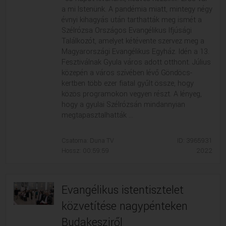
a mi Istenünk. A pandémia miatt, mintegy négy
évnyi kihagyás után tarthatták meg ismét a
Szélrózsa Országos Evangélikus Ifjúsági
Találkozót, amelyet kétévente szervez meg a
Magyarországi Evangélikus Egyház. Idén a 13.
Fesztiválnak Gyula város adott otthont. Július
közepén a város szívében lévő Göndöcs-
kertben több ezer fiatal gyűlt össze, hogy
közös programokon vegyen részt. A lényeg,
hogy a gyulai Szélrózsán mindannyian
megtapasztalhatták ...
Csatorna: Duna TV
ID: 3965931
Hossz: 00:59:59
2022
Evangélikus istentisztelet
közvetítése nagypénteken
Budakesziről