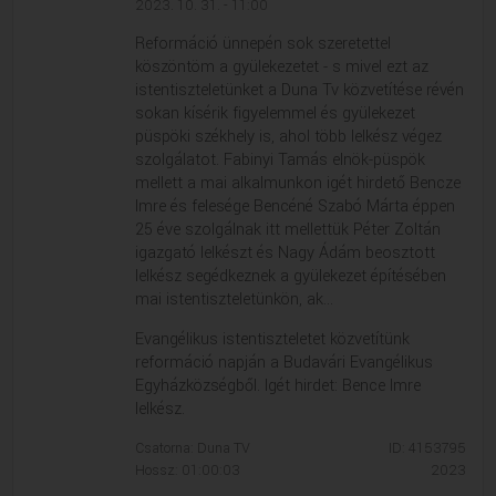
2023. 10. 31. - 11:00
Reformáció ünnepén sok szeretettel
köszöntöm a gyülekezetet - s mivel ezt az
istentiszteletünket a Duna Tv közvetítése révén
sokan kísérik figyelemmel és gyülekezet
püspöki székhely is, ahol több lelkész végez
szolgálatot. Fabinyi Tamás elnök-püspök
mellett a mai alkalmunkon igét hirdető Bencze
Imre és felesége Bencéné Szabó Márta éppen
25 éve szolgálnak itt mellettük Péter Zoltán
igazgató lelkészt és Nagy Ádám beosztott
lelkész segédkeznek a gyülekezet építésében
mai istentiszteletünkön, ak...
Evangélikus istentiszteletet közvetítünk
reformáció napján a Budavári Evangélikus
Egyházközségből. Igét hirdet: Bence Imre
lelkész.
Csatorna: Duna TV
ID: 4153795
Hossz: 01:00:03
2023