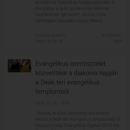
közvetítünk Győrből az Öregtemplomból. A
liturgiában a győri gyülekezetek lelkészei
segédkeznek. Igét hirdet: Jánosa Attila,
nemrégiben nyugdíjba vonult lelkész. ...
Csatorna: Duna TV
ID: 4353141
Hossz: 01:00:19
2024
Evangélikus istentisztelet
közvetítése a diakónia napján
a Deák téri evangélikus
templomból
2024. 10. 06. - 10:59
- Kedves nézőink, szeretettel köszöntöm
önöket a Deák téri evangélikus templomból! A
Magyarországi Evangélikus Egyház 2009 óta