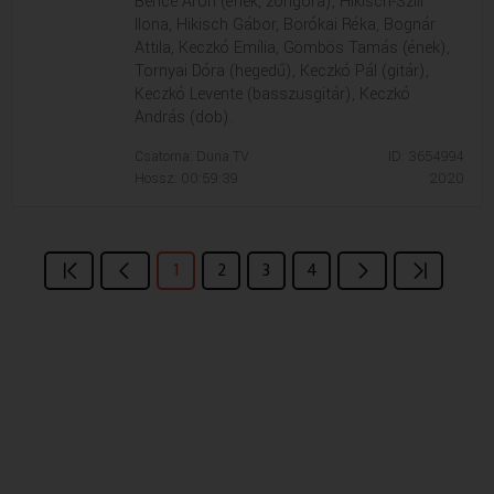
Bence Áron (ének, zongora), Hikisch-Szili
Ilona, Hikisch Gábor, Borókai Réka, Bognár
Attila, Keczkó Emília, Gömbös Tamás (ének),
Tornyai Dóra (hegedű), Keczkó Pál (gitár),
Keczkó Levente (basszusgitár), Keczkó
András (dob).
Csatorna: Duna TV
ID: 3654994
Hossz: 00:59:39
2020
1
2
3
4