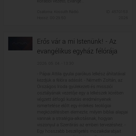
korábbi vezető, Evangé...
Csatorna: Kossuth Rádió
ID: 4570153
Hossz: 00:29:50
2026
Erős vár a mi Istenünk! - Az
evangélikus egyház félórája
2026. 05. 04. - 13:30
- Pápai Attila gyulai parókus lelkész áhítatával
kezdjük a félóra adását. - Németh Zoltán, az
Országos Iroda gyülekezeti és missziói
osztályának vezetője egy a lelkészek körében
végzett átfogó kutatás eredményeinek
ismertetése előtt egy érdekes teológiai
megközelítésben elemezte, milyen bibliai alapjai
vannak a stratégia-alkotásnak, hogyan
viszonyul a Szentírás az emberi tervezéshez. -
Egy hosszabb beszélgetés mozaikdarabjait