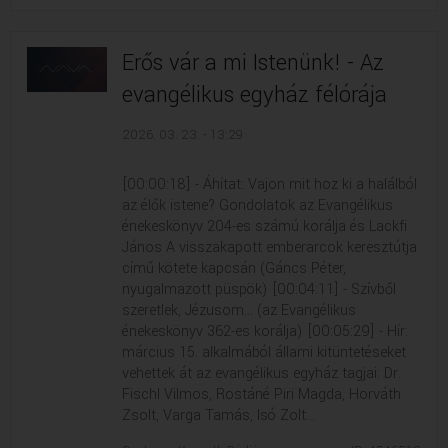
Erős vár a mi Istenünk! - Az
evangélikus egyház félórája
2026. 03. 23. - 13:29
[00:00:18] - Áhítat: Vajon mit hoz ki a halálból
az élők istene? Gondolatok az Evangélikus
énekeskönyv 204-es számú korálja és Lackfi
János A visszakapott emberarcok keresztútja
című kötete kapcsán (Gáncs Péter,
nyugalmazott püspök) [00:04:11] - Szívből
szeretlek, Jézusom... (az Evangélikus
énekeskönyv 362-es korálja) [00:05:29] - Hír:
március 15. alkalmából állami kitüntetéseket
vehettek át az evangélikus egyház tagjai: Dr.
Fischl Vilmos, Rostáné Piri Magda, Horváth
Zsolt, Varga Tamás, Isó Zolt...