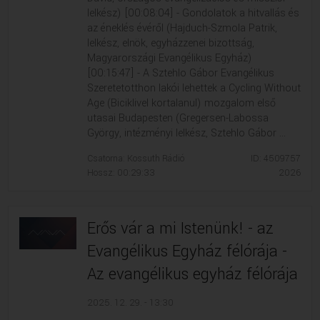
lelkész) [00:08:04] - Gondolatok a hitvallás és
az éneklés évéről (Hajduch-Szmola Patrik,
lelkész, elnök, egyházzenei bizottság,
Magyarországi Evangélikus Egyház)
[00:15:47] - A Sztehlo Gábor Evangélikus
Szeretetotthon lakói lehettek a Cycling Without
Age (Biciklivel kortalanul) mozgalom első
utasai Budapesten (Gregersen-​Labossa
György, intézményi lelkész, Sztehlo Gábor ...
Csatorna: Kossuth Rádió
ID: 4509757
Hossz: 00:29:33
2026
Erős vár a mi Istenünk! - az
Evangélikus Egyház félórája -
Az evangélikus egyház félórája
2025. 12. 29. - 13:30