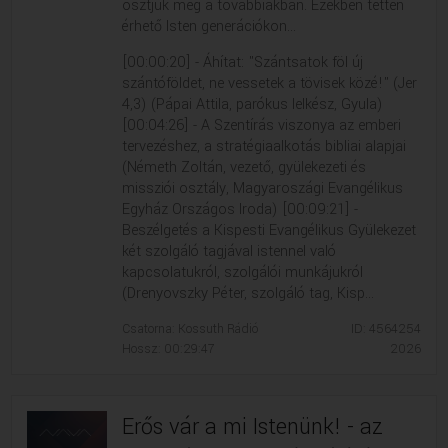
osztjuk meg a továbbiakban. Ezekben tetten
érhető Isten generációkon...
[00:00:20] - Áhítat: "Szántsatok föl új
szántóföldet, ne vessetek a tövisek közé!" (Jer
4,3) (Pápai Attila, parókus lelkész, Gyula)
[00:04:26] - A Szentírás viszonya az emberi
tervezéshez, a stratégiaalkotás bibliai alapjai
(Németh Zoltán, vezető, gyülekezeti és
missziói osztály, Magyaroszági Evangélikus
Egyház Országos Iroda) [00:09:21] -
Beszélgetés a Kispesti Evangélikus Gyülekezet
két szolgáló tagjával istennel való
kapcsolatukról, szolgálói munkájukról
(Drenyovszky Péter, szolgáló tag, Kisp...
Csatorna: Kossuth Rádió
ID: 4564254
Hossz: 00:29:47
2026
Erős vár a mi Istenünk! - az