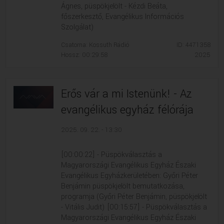
Ágnes, püspökjelölt - Kézdi Beáta,
főszerkesztő, Evangélikus Információs
Szolgálat)
Csatorna: Kossuth Rádió
ID: 4471358
Hossz: 00:29:58
2025
Erős vár a mi Istenünk! - Az
evangélikus egyház félórája
2025. 09. 22. - 13:30
[00:00:22] - Püspökválasztás a
Magyarországi Evangélikus Egyház Északi
Evangélikus Egyházkerületében: Győri Péter
Benjámin püspökjelölt bemutatkozása,
programja (Győri Péter Benjámin, püspökjelölt
- Vitális Judit) [00:15:57] - Püspökválasztás a
Magyarországi Evangélikus Egyház Északi