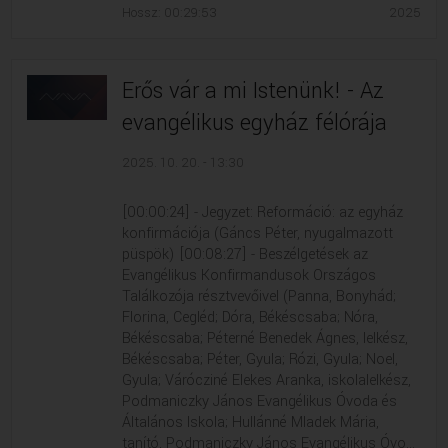
Hossz: 00:29:53
2025
Erős vár a mi Istenünk! - Az
evangélikus egyház félórája
2025. 10. 20. - 13:30
[00:00:24] - Jegyzet: Reformáció: az egyház
konfirmációja (Gáncs Péter, nyugalmazott
püspök) [00:08:27] - Beszélgetések az
Evangélikus Konfirmandusok Országos
Találkozója résztvevőivel (Panna, Bonyhád;
Florina, Cegléd; Dóra, Békéscsaba; Nóra,
Békéscsaba; Péterné Benedek Ágnes, lelkész,
Békéscsaba; Péter, Gyula; Rózi, Gyula; Noel,
Gyula; Várócziné Elekes Aranka, iskolalelkész,
Podmaniczky János Evangélikus Óvoda és
Általános Iskola; Hullánné Mladek Mária,
tanító, Podmaniczky János Evangélikus Óvo...