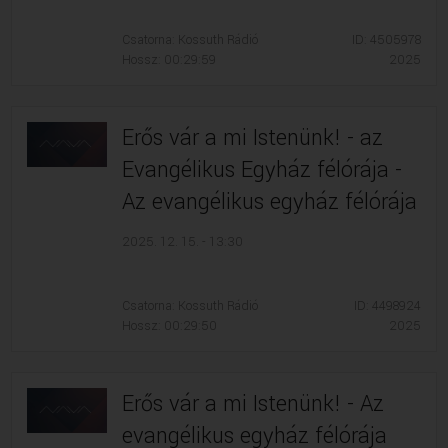
Csatorna: Kossuth Rádió
ID: 4505978
Hossz: 00:29:59
2025
Erős vár a mi Istenünk! - az
Evangélikus Egyház félórája -
Az evangélikus egyház félórája
2025. 12. 15. - 13:30
Csatorna: Kossuth Rádió
ID: 4498924
Hossz: 00:29:50
2025
Erős vár a mi Istenünk! - Az
evangélikus egyház félórája