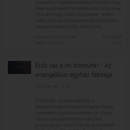
Evangélikus Egyházkerületében: Horváth-Hegyi
Olivér püspökjelölt bemutatkozása, programja
(Horváth-Hegyi Olivér, püspökjelölt - Vitális
Judit) A műsor készítésében közreműködött:
Rastatter-Gémesi Erika, Farkas Dávi...
Csatorna: Kossuth Rádió
ID: 4465346
Hossz: 00:29:53
2025
Erős vár a mi Istenünk! - Az
evangélikus egyház félórája
2025. 09. 08. - 13:29
[00:00:20] - Püspökválasztás a
Magyarországi Evangélikus Egyház Északi
Evangélikus Egyházkerületében: Dr. Gáncs
Tamás püspökjelölt bemutatkozása,
programja (Dr. Gáncs Tamás, püspökjelölt -