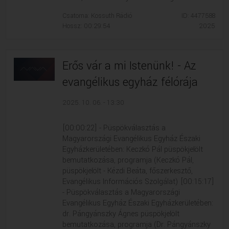
Csatorna: Kossuth Rádió
ID: 4477588
Hossz: 00:29:54
2025
Erős vár a mi Istenünk! - Az
evangélikus egyház félórája
2025. 10. 06. - 13:30
[00:00:22] - Püspökválasztás a
Magyarországi Evangélikus Egyház Északi
Egyházkerületében: Keczkó Pál püspökjelölt
bemutatkozása, programja (Keczkó Pál,
püspökjelölt - Kézdi Beáta, főszerkesztő,
Evangélikus Információs Szolgálat) [00:15:17]
- Püspökválasztás a Magyarországi
Evangélikus Egyház Északi Egyházkerületében:
dr. Pángyánszky Ágnes püspökjelölt
bemutatkozása, programja (Dr. Pángyánszky