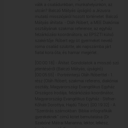
válik a családunkban, munkahelyünkön, az
utcán? Balczó Mátyás újságíró a Jézusra
mutató missziójáról hozott történetet. Balczó
Mátyás áhítata. - Oláh Róbert, a MEE Diakóniai
osztályának szakmai referense, az egyház
felzárkózási koordinátora, az EPSZTI külső
szakértője. Róbert egy öt gyermeket nevelő
roma család szülötte, aki napszámba járt
fiatal kora óta, és hamar megérlel...
[00:00:18] - Áhítat: Gondolatok a misszió szó
jelentéséről (Balczó Mátyás, újságíró)
[00:05:55] - Portréinterjú Oláh Róberttel - 1.
rész (Oláh Róbert, szakmai referens, diakóniai
osztály, Magyarországi Evangélikus Egyház
Országos Irodája, felzárkózási koordinátor,
Magyarországi Evangélikus Egyház - Stifner-
Kőháti Dorottya, Hajdú Tibor) [00:19:32] - A
"Szentírás számokban: Bibliai infografikák
gyerekeknek" című kötet bemutatása (Dr.
Szabóné Mátrai Marianna, lektor, lelkész,