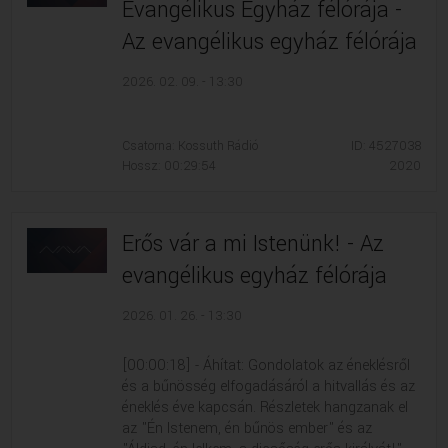
Evangélikus Egyház félórája -
Az evangélikus egyház félórája
2026. 02. 09. - 13:30
Csatorna: Kossuth Rádió
ID: 4527038
Hossz: 00:29:54
2020
Erős vár a mi Istenünk! - Az
evangélikus egyház félórája
2026. 01. 26. - 13:30
[00:00:18] - Áhítat: Gondolatok az éneklésről
és a bűnösség elfogadásáról a hitvallás és az
éneklés éve kapcsán. Részletek hangzanak el
az "Én Istenem, én bűnös ember" és az