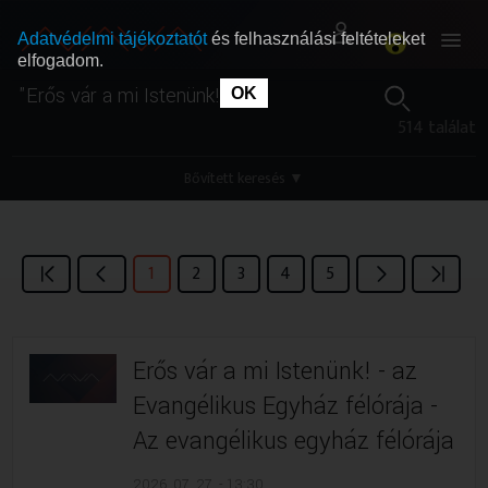
Adatvédelmi tájékoztatót
és felhasználási feltételeket
elfogadom.
OK
RÓLUNK
RÓLUNK
514 találat
SZABAD MŰSOROK
SZABAD MŰSOROK
Bővített keresés
▼
MŰSORÚJSÁG
MŰSORÚJSÁG
1
2
3
4
5
GYŰJTEMÉNYEK
GYŰJTEMÉNYEK
Erős vár a mi Istenünk! - az
SEGÍTHETÜNK?
SEGÍTHETÜNK?
Evangélikus Egyház félórája -
Az evangélikus egyház félórája
OKTATÁS
OKTATÁS
2026. 07. 27. - 13:30