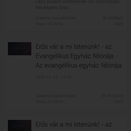
Lajos püspök születésének 125. évfordulóján.
Beszélgetés Orda...
Csatorna: Kossuth Rádió
ID: 4539947
Hossz: 00:29:54
2026
Erős vár a mi Istenünk! - az
Evangélikus Egyház félórája -
Az evangélikus egyház félórája
2026. 02. 23. - 13:30
Csatorna: Kossuth Rádió
ID: 4533265
Hossz: 00:29:54
2020
Erős vár a mi Istenünk! - az