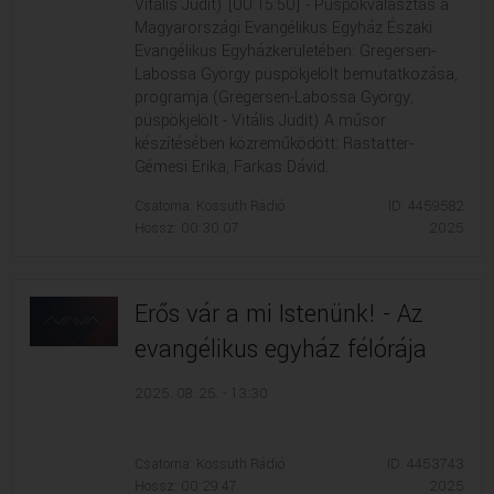
Vitális Judit) [00:15:50] - Püspökválasztás a
Magyarországi Evangélikus Egyház Északi
Evangélikus Egyházkerületében: Gregersen-
Labossa György püspökjelölt bemutatkozása,
programja (Gregersen-Labossa György,
püspökjelölt - Vitális Judit) A műsor
készítésében közreműködött: Rastatter-
Gémesi Erika, Farkas Dávid.
Csatorna: Kossuth Rádió
ID: 4459582
Hossz: 00:30:07
2025
Erős vár a mi Istenünk! - Az
evangélikus egyház félórája
2025. 08. 25. - 13:30
Csatorna: Kossuth Rádió
ID: 4453743
Hossz: 00:29:47
2025