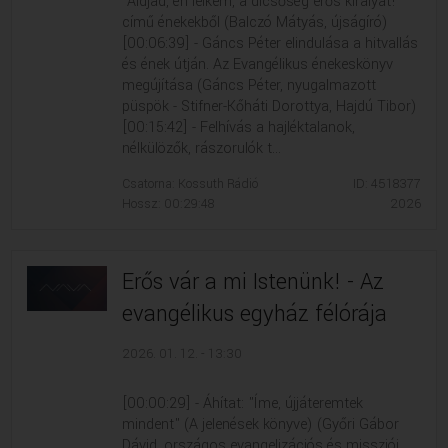
"Áldjad, én lelkem, a dicsőség erős királyát!"
című énekekből (Balczó Mátyás, újságíró)
[00:06:39] - Gáncs Péter elindulása a hitvallás
és ének útján. Az Evangélikus énekeskönyv
megújítása (Gáncs Péter, nyugalmazott
püspök - Stifner-Kőháti Dorottya, Hajdú Tibor)
[00:15:42] - Felhívás a hajléktalanok,
nélkülözők, rászorulók t...
Csatorna: Kossuth Rádió
ID: 4518377
Hossz: 00:29:48
2026
Erős vár a mi Istenünk! - Az
evangélikus egyház félórája
2026. 01. 12. - 13:30
[00:00:29] - Áhítat: "Íme, újjáteremtek
mindent" (A jelenések könyve) (Győri Gábor
Dávid, országos evangelizációs és missziói