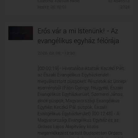
Csatorna: Kossuth Rádió
ID: 4546513
Hossz: 00:30:01
2026
Erős vár a mi Istenünk! - Az
evangélikus egyház félórája
2026. 03. 09. - 13:30
[00:00:19] - Hivatalába iktatták Keczkó Pált,
az Északi Evangélikus Egyházkerület
megválasztott püspökét. Részletek az ünnepi
eseményből (Fábri György, felügyelő, Északi
Evangélikus Egyházkerület; Szemerei János,
elnök-püspök, Magyarországi Evangélikus
Egyház; Keczkó Pál, püspök, Északi
Evangélikus Egyházkerület) [00:12:48] - A
Magyarországi Evangélikus Egyház és az
Ordass Lajos Alapítvány közös
megemlékezést tartott Budapesten Ordass