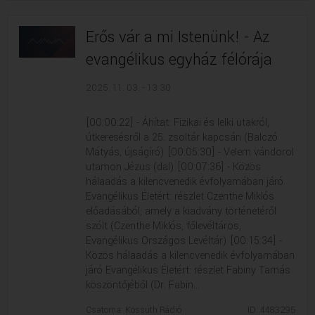
Erős vár a mi Istenünk! - Az
evangélikus egyház félórája
2025. 11. 03. - 13:30
[00:00:22] - Áhítat: Fizikai és lelki utakról,
útkeresésről a 25. zsoltár kapcsán (Balczó
Mátyás, újságíró) [00:05:30] - Velem vándorol
utamon Jézus (dal) [00:07:36] - Közös
hálaadás a kilencvenedik évfolyamában járó
Evangélikus Életért: részlet Czenthe Miklós
előadásából, amely a kiadvány történetéről
szólt (Czenthe Miklós, főlevéltáros,
Evangélikus Országos Levéltár) [00:15:34] -
Közös hálaadás a kilencvenedik évfolyamában
járó Evangélikus Életért: részlet Fabiny Tamás
köszöntőjéből (Dr. Fabin...
Csatorna: Kossuth Rádió
ID: 4483295