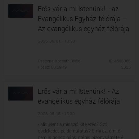
Erős vár a mi Istenünk! - az
Evangélikus Egyház félórája -
Az evangélikus egyház félórája
2026. 06. 01. - 13:30
Csatorna: Kossuth Rádió
ID: 4583065
Hossz: 00:29:49
2026
Erős vár a mi Istenünk! - Az
evangélikus egyház félórája
2026. 05. 18. - 13:30
- Mit jelent a misszió kifejezés? Szó,
cselekedet, példamutatás? S mi az, amiről
nem is gondolnánk, mégis bizonyságtétellé