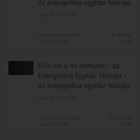
Az evangélikus egyház félórája
2026. 06. 29. - 13:30
Csatorna: Kossuth Rádió
ID: 4587584
Hossz: 00:29:54
2026
Erős vár a mi Istenünk! - az
Evangélikus Egyház félórája -
Az evangélikus egyház félórája
2026. 06. 15. - 13:30
Csatorna: Kossuth Rádió
ID: 4581762
Hossz: 00:29:49
2026