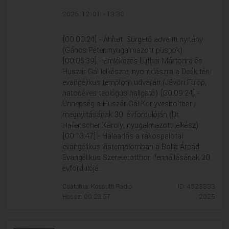
2025. 12. 01. - 13:30
[00:00:24] - Áhítat: Sürgető adventi nyitány
(Gáncs Péter, nyugalmazott püspök)
[00:05:39] - Emlékezés Luther Mártonra és
Huszár Gál lelkészre, nyomdászra a Deák téri
evangélikus templom udvarán (Jávori Fülöp,
hatodéves teológus hallgató) [00:09:24] -
Ünnepség a Huszár Gál Könyvesboltban,
megnyitásának 30. évfordulóján (Dr.
Hafenscher Károly, nyugalmazott lelkész)
[00:13:47] - Hálaadás a rákospalotai
evangélikus kistemplomban a Bolla Árpád
Evangélikus Szeretetotthon fennállásának 20.
évfordulójá...
Csatorna: Kossuth Rádió
ID: 4523333
Hossz: 00:29:57
2025