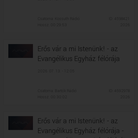
VALLÁS
VALLÁS
Csatorna: Kossuth Rádió
ID: 4598421
Hossz: 00:29:53
2026
Erős vár a mi Istenünk! - az
Evangélikus Egyház félórája
2026. 07. 13. - 12:05
Csatorna: Bartók Rádió
ID: 4592978
Hossz: 00:30:02
2026
Erős vár a mi Istenünk! - az
Evangélikus Egyház félórája -