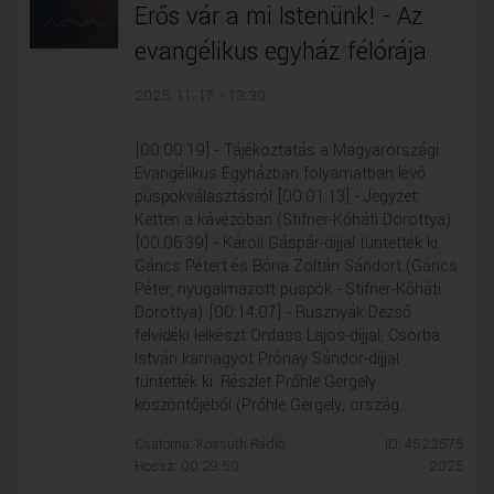
Erős vár a mi Istenünk! - Az
evangélikus egyház félórája
2025. 11. 17. - 13:30
[00:00:19] - Tájékoztatás a Magyarországi
Evangélikus Egyházban folyamatban lévő
püspökválasztásról [00:01:13] - Jegyzet:
Ketten a kávézóban (Stifner-Kőháti Dorottya)
[00:06:39] - Károli Gáspár-díjjal tüntették ki
Gáncs Pétert és Bóna Zoltán Sándort (Gáncs
Péter, nyugalmazott püspök - Stifner-Kőháti
Dorottya) [00:14:07] - Rusznyák Dezső
felvidéki lelkészt Ordass Lajos-​díjjal, Csorba
István karnagyot Prónay Sándor-​díjjal
tüntették ki. Részlet Prőhle Gergely
köszöntőjéből (Prőhle Gergely, ország...
Csatorna: Kossuth Rádió
ID: 4522575
Hossz: 00:29:50
2025