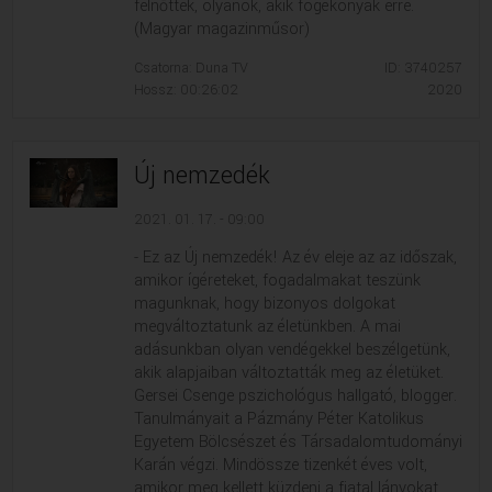
felnőttek, olyanok, akik fogékonyak erre.
(Magyar magazinműsor)
Csatorna: Duna TV
ID: 3740257
Hossz: 00:26:02
2020
Új nemzedék
2021. 01. 17. - 09:00
- Ez az Új nemzedék! Az év eleje az az időszak,
amikor ígéreteket, fogadalmakat teszünk
magunknak, hogy bizonyos dolgokat
megváltoztatunk az életünkben. A mai
adásunkban olyan vendégekkel beszélgetünk,
akik alapjaiban változtatták meg az életüket.
Gersei Csenge pszichológus hallgató, blogger.
Tanulmányait a Pázmány Péter Katolikus
Egyetem Bölcsészet és Társadalomtudományi
Karán végzi. Mindössze tizenkét éves volt,
amikor meg kellett küzdeni a fiatal lányokat