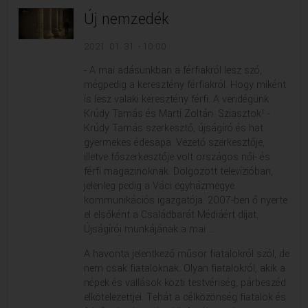
Új nemzedék
2021. 01. 31. - 10:00
- A mai adásunkban a férfiakról lesz szó,
mégpedig a keresztény férfiakról. Hogy miként
is lesz valaki keresztény férfi. A vendégünk
Krúdy Tamás és Martí Zoltán. Sziasztok! -
Krúdy Tamás szerkesztő, újságíró és hat
gyermekes édesapa. Vezető szerkesztője,
illetve főszerkesztője volt országos női- és
férfi magazinoknak. Dolgozott televízióban,
jelenleg pedig a Váci egyházmegye
kommunikációs igazgatója. 2007-ben ő nyerte
el elsőként a Családbarát Médiáért díjat.
Újságírói munkájának a mai ...
A havonta jelentkező műsor fiatalokról szól, de
nem csak fiataloknak. Olyan fiatalokról, akik a
népek és vallások közti testvériség, párbeszéd
elkötelezettjei. Tehát a célközönség fiatalok és