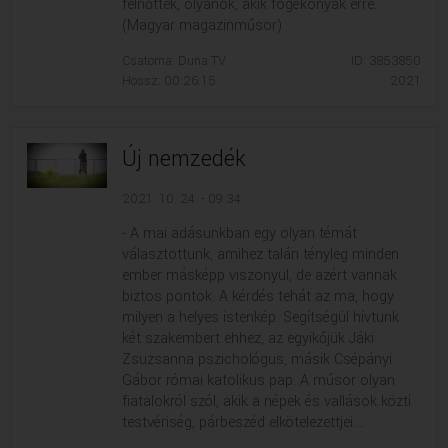
felnőttek, olyanok, akik fogékonyak erre.
(Magyar magazinműsor)
Csatorna: Duna TV
ID: 3853850
Hossz: 00:26:15
2021
Új nemzedék
2021. 10. 24. - 09:34
- A mai adásunkban egy olyan témát
választottunk, amihez talán tényleg minden
ember másképp viszonyul, de azért vannak
biztos pontok. A kérdés tehát az ma, hogy
milyen a helyes istenkép. Segítségül hívtunk
két szakembert ehhez, az egyikőjük Jáki
Zsuzsanna pszichológus, másik Csépányi
Gábor római katolikus pap. A műsor olyan
fiatalokról szól, akik a népek és vallások közti
testvériség, párbeszéd elkötelezettjei....