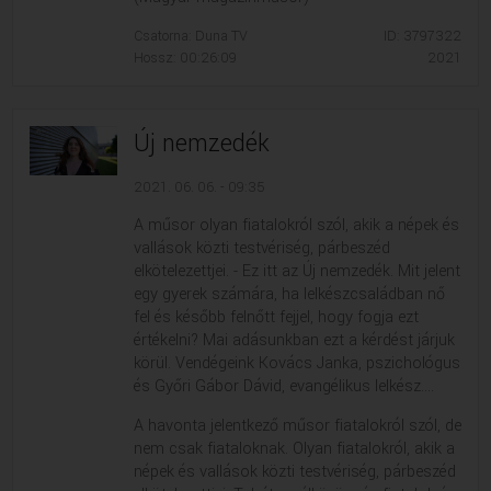
Csatorna: Duna TV
ID: 3797322
Hossz: 00:26:09
2021
Új nemzedék
2021. 06. 06. - 09:35
A műsor olyan fiatalokról szól, akik a népek és
vallások közti testvériség, párbeszéd
elkötelezettjei. - Ez itt az Új nemzedék. Mit jelent
egy gyerek számára, ha lelkészcsaládban nő
fel és később felnőtt fejjel, hogy fogja ezt
értékelni? Mai adásunkban ezt a kérdést járjuk
körül. Vendégeink Kovács Janka, pszichológus
és Győri Gábor Dávid, evangélikus lelkész....
A havonta jelentkező műsor fiatalokról szól, de
nem csak fiataloknak. Olyan fiatalokról, akik a
népek és vallások közti testvériség, párbeszéd