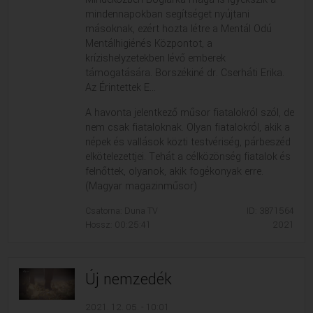
mindennapokban segítséget nyújtani
másoknak, ezért hozta létre a Mentál Odú
Mentálhigiénés Központot, a
krízishelyzetekben lévő emberek
támogatására. Borszékiné dr. Cserháti Erika.
Az Érintettek E...
A havonta jelentkező műsor fiatalokról szól, de
nem csak fiataloknak. Olyan fiatalokról, akik a
népek és vallások közti testvériség, párbeszéd
elkötelezettjei. Tehát a célközönség fiatalok és
felnőttek, olyanok, akik fogékonyak erre.
(Magyar magazinműsor)
Csatorna: Duna TV
ID: 3871564
Hossz: 00:25:41
2021
Új nemzedék
2021. 12. 05. - 10:01