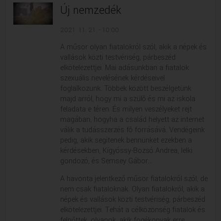
Új nemzedék
2021. 11. 21. - 10:00
A műsor olyan fiatalokról szól, akik a népek és
vallások közti testvériség, párbeszéd
elkötelezettjei. Mai adásunkban a fiatalok
szexuális nevelésének kérdéseivel
foglalkozunk. Többek között beszélgetünk
majd arról, hogy mi a szülõ és mi az iskola
feladata e téren. És milyen veszélyeket rejt
magában, hogyha a család helyett az internet
válik a tudásszerzés fõ forrásává. Vendégeink
pedig, akik segítenek bennünket ezekben a
kérdésekben, Kígyóssy-Bozsó Andrea, lelki
gondozó, és Semsey Gábor...
A havonta jelentkező műsor fiatalokról szól, de
nem csak fiataloknak. Olyan fiatalokról, akik a
népek és vallások közti testvériség, párbeszéd
elkötelezettjei. Tehát a célközönség fiatalok és
felnőttek, olyanok, akik fogékonyak erre.