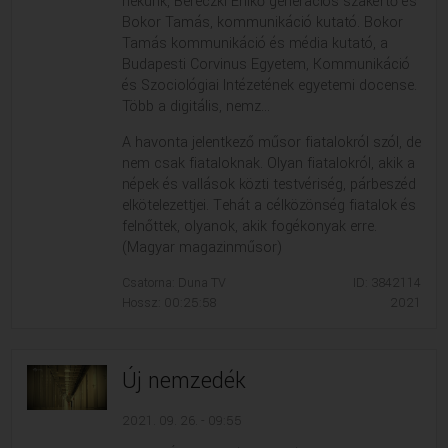
nekünk, Bereczki Enikő generációs szakértő és
Bokor Tamás, kommunikáció kutató. Bokor
Tamás kommunikáció és média kutató, a
Budapesti Corvinus Egyetem, Kommunikáció
és Szociológiai Intézetének egyetemi docense.
Több a digitális, nemz...
A havonta jelentkező műsor fiatalokról szól, de
nem csak fiataloknak. Olyan fiatalokról, akik a
népek és vallások közti testvériség, párbeszéd
elkötelezettjei. Tehát a célközönség fiatalok és
felnőttek, olyanok, akik fogékonyak erre.
(Magyar magazinműsor)
Csatorna: Duna TV
ID: 3842114
Hossz: 00:25:58
2021
Új nemzedék
2021. 09. 26. - 09:55