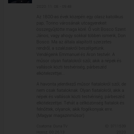
2020. 11. 08. - 09:48
Az 1800-as évek közepén egy olasz katolikus
pap, Torino városának utcagyerekeit
összegyűjtötte maga köré. Ő volt Bosco Szent
János, vagy ahogy sokkal többen ismerik, Don
Bosco. Ma az általa alapított szerzetes
rendről, a szaléziakról beszélgetünk.
Vendégeink Emmanuel és Áron testvér. A
műsor olyan fiatalokról szól, akik a népek és
vallások közti testvériség, párbeszéd
elkötelezettjei....
A havonta jelentkező műsor fiatalokról szól, de
nem csak fiataloknak. Olyan fiatalokról, akik a
népek és vallások közti testvériség, párbeszéd
elkötelezettjei. Tehát a célközönség fiatalok és
felnőttek, olyanok, akik fogékonyak erre.
(Magyar magazinműsor)
Csatorna: Duna TV
ID: 3711539
Hossz: 00:26:13
2020