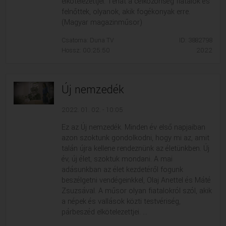
elkötelezettjei. Tehát a célközönség fiatalok és
felnőttek, olyanok, akik fogékonyak erre.
(Magyar magazinműsor)
Csatorna: Duna TV
ID: 3882798
Hossz: 00:25:50
2022
Új nemzedék
2022. 01. 02. - 10:05
Ez az Új nemzedék. Minden év első napjaiban
azon szoktunk gondolkodni, hogy mi az, amit
talán újra kellene rendeznünk az életünkben. Új
év, új élet, szoktuk mondani. A mai
adásunkban az élet kezdetéről fogunk
beszélgetni vendégeinkkel, Olaj Anettel és Máté
Zsuzsával. A műsor olyan fiatalokról szól, akik
a népek és vallások közti testvériség,
párbeszéd elkötelezettjei. ...