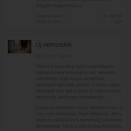
(Magyar magazinműsor)
Csatorna: Duna TV
ID: 3861923
Hossz: 00:26:12
2021
Új nemzedék
2021. 11. 07. - 09:43
Tízéves a keresztény roma szakkollégiumi
hálózat. A kerek évfordulóra való tekintettel
szeptember végén közös ünnepélyes
tanévnyitót tartottak Zánkán. A műsor olyan
fiatalokról szól, akik a népek és vallások közti
testvériség, párbeszéd elkötelezettjei. ...
A havonta jelentkező műsor fiatalokról szól, de
nem csak fiataloknak. Olyan fiatalokról, akik a
népek és vallások közti testvériség, párbeszéd
elkötelezettjei. Tehát a célközönség fiatalok és