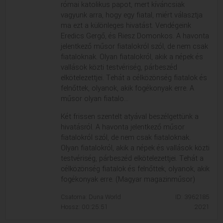
római katolikus papot, mert kíváncsiak
VALLÁS
VALLÁS
vagyunk arra, hogy egy fiatal, miért választja
ma ezt a különleges hivatást. Vendégeink
Eredics Gergő, és Riesz Domonkos. A havonta
jelentkező műsor fiatalokról szól, de nem csak
fiataloknak. Olyan fiatalokról, akik a népek és
vallások közti testvériség, párbeszéd
elkötelezettjei. Tehát a célközönség fiatalok és
felnőttek, olyanok, akik fogékonyak erre. A
műsor olyan fiatalo...
Két frissen szentelt atyával beszélgettünk a
hivatásról. A havonta jelentkező műsor
fiatalokról szól, de nem csak fiataloknak.
Olyan fiatalokról, akik a népek és vallások közti
testvériség, párbeszéd elkötelezettjei. Tehát a
célközönség fiatalok és felnőttek, olyanok, akik
fogékonyak erre. (Magyar magazinműsor)
Csatorna: Duna World
ID: 3962185
Hossz: 00:25:51
2021