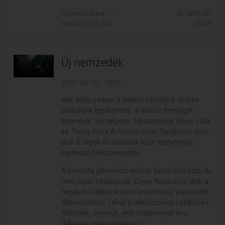
Csatorna: Duna TV
ID: 3801287
Hossz: 00:25:54
2020
Új nemzedék
2021. 06. 20. - 10:27
Mai adásunkban a lelkész családok életébe
próbálunk bepillantani, a lelkész feleségek
szemével. Vendégeink: Mészárosné Seres Leila
és Toma Anita A műsor olyan fiatalokról szól,
akik a népek és vallások közti testvériség,
párbeszéd elkötelezettjei....
A havonta jelentkező műsor fiatalokról szól, de
nem csak fiataloknak. Olyan fiatalokról, akik a
népek és vallások közti testvériség, párbeszéd
elkötelezettjei. Tehát a célközönség fiatalok és
felnőttek, olyanok, akik fogékonyak erre.
(Magyar magazinműsor)