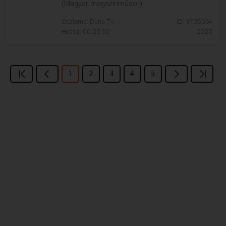
(Magyar magazinműsor)
Csatorna: Duna TV
ID: 3705064
Hossz: 00:25:50
2020
1
2
3
4
5