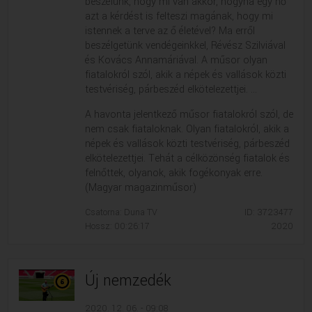
beszélünk, hogy mi van akkor, hogyha egy nő
azt a kérdést is felteszi magának, hogy mi
istennek a terve az ő életével? Ma erről
beszélgetünk vendégeinkkel, Révész Szilviával
és Kovács Annamáriával. A műsor olyan
fiatalokról szól, akik a népek és vallások közti
testvériség, párbeszéd elkötelezettjei. ...
A havonta jelentkező műsor fiatalokról szól, de
nem csak fiataloknak. Olyan fiatalokról, akik a
népek és vallások közti testvériség, párbeszéd
elkötelezettjei. Tehát a célközönség fiatalok és
felnőttek, olyanok, akik fogékonyak erre.
(Magyar magazinműsor)
Csatorna: Duna TV
ID: 3723477
Hossz: 00:26:17
2020
Új nemzedék
2020. 12. 06. - 09:08