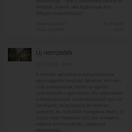
elkötelezettjei. Tehát a célközönség fiatalok és
felnőttek, olyanok, akik fogékonyak erre.
(Magyar magazinműsor)
Csatorna: Duna TV
ID: 3790259
Hossz: 00:26:09
2020
Új nemzedék
2021. 05. 23. - 09:48
A mentális egészségünk karbantartására
egyre nagyobb hangsúlyt fektetünk. Ami nem
csak a laikusoknak, hanem az egyházi
személyeknek is igen fontos. Mai adásunkban
a lelkigondozásról, a mentálhigiénéről lesz szó.
Vendégeink Varga Kapisztrán ferences
szerzetes, és Joób Máté evangélikus lelkész. A
műsor olyan fiatalokról szól, akik a népek és
vallások közti testvériség, párbeszéd
elkötelezettjei. ...