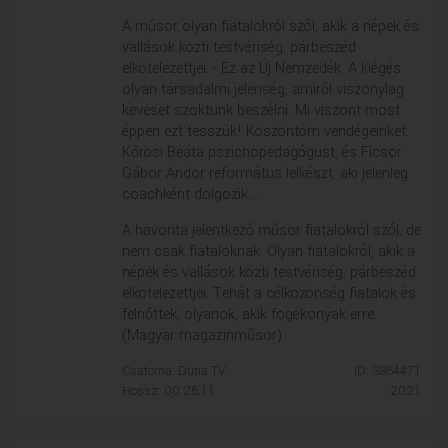
A műsor olyan fiatalokról szól, akik a népek és
vallások közti testvériség, párbeszéd
elkötelezettjei. - Ez az Új Nemzedék. A kiégés
olyan társadalmi jelenség, amiről viszonylag
keveset szoktunk beszélni. Mi viszont most
éppen ezt tesszük! Köszöntöm vendégeinket:
Kőrösi Beáta pszichopedagógust, és Ficsor
Gábor Andor református lelkészt, aki jelenleg
coachként dolgozik....
A havonta jelentkező műsor fiatalokról szól, de
nem csak fiataloknak. Olyan fiatalokról, akik a
népek és vallások közti testvériség, párbeszéd
elkötelezettjei. Tehát a célközönség fiatalok és
felnőttek, olyanok, akik fogékonyak erre.
(Magyar magazinműsor)
Csatorna: Duna TV
ID: 3864471
Hossz: 00:26:11
2021