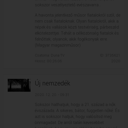
sokszor veszélyeztető evészavarra...
A havonta jelentkező műsor fiatalokról szól, de
nem csak fiataloknak. Olyan fiatalokról, akik a
népek és vallások közti testvériség, párbeszéd
elkötelezettjei. Tehát a célközönség fiatalok és
felnőttek, olyanok, akik fogékonyak erre.
(Magyar magazinműsor)
Csatorna: Duna TV
ID: 3735621
Hossz: 00:26:06
2020
Új nemzedék
2020. 12. 20. - 09:31
Sokszor hallhatjuk, hogy a 21. század a nők
évszázada. A sikeres, bátor, független nőké. És
azt is sokszor halljuk, hogy valósítsd meg
önmagadat. De arról talán kevesebbet