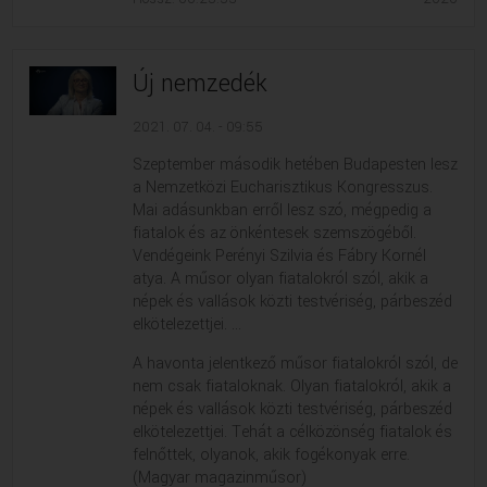
Új nemzedék
2021. 07. 04. - 09:55
Szeptember második hetében Budapesten lesz
a Nemzetközi Eucharisztikus Kongresszus.
Mai adásunkban erről lesz szó, mégpedig a
fiatalok és az önkéntesek szemszögéből.
Vendégeink Perényi Szilvia és Fábry Kornél
atya. A műsor olyan fiatalokról szól, akik a
népek és vallások közti testvériség, párbeszéd
elkötelezettjei. ...
A havonta jelentkező műsor fiatalokról szól, de
nem csak fiataloknak. Olyan fiatalokról, akik a
népek és vallások közti testvériség, párbeszéd
elkötelezettjei. Tehát a célközönség fiatalok és
felnőttek, olyanok, akik fogékonyak erre.
(Magyar magazinműsor)