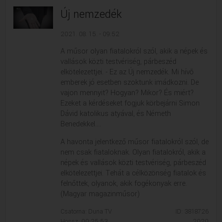
Új nemzedék
2021. 08. 15. - 09:52
A műsor olyan fiatalokról szól, akik a népek és
vallások közti testvériség, párbeszéd
elkötelezettjei. - Ez az Új nemzedék. Mi hívõ
emberek jó esetben szoktunk imádkozni. De
vajon mennyit? Hogyan? Mikor? És miért?
Ezeket a kérdéseket fogjuk körbejárni Simon
Dávid katolikus atyával, és Németh
Benedekkel....
A havonta jelentkező műsor fiatalokról szól, de
nem csak fiataloknak. Olyan fiatalokról, akik a
népek és vallások közti testvériség, párbeszéd
elkötelezettjei. Tehát a célközönség fiatalok és
felnőttek, olyanok, akik fogékonyak erre.
(Magyar magazinműsor)
Csatorna: Duna TV
ID: 3818726
Hossz: 00:25:53
2020