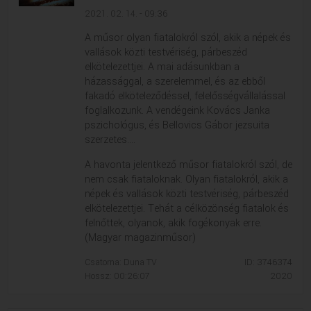
2021. 02. 14. - 09:36
A műsor olyan fiatalokról szól, akik a népek és
vallások közti testvériség, párbeszéd
elkötelezettjei. A mai adásunkban a
házassággal, a szerelemmel, és az ebből
fakadó elköteleződéssel, felelősségvállalással
foglalkozunk. A vendégeink Kovács Janka
pszichológus, és Bellovics Gábor jezsuita
szerzetes....
A havonta jelentkező műsor fiatalokról szól, de
nem csak fiataloknak. Olyan fiatalokról, akik a
népek és vallások közti testvériség, párbeszéd
elkötelezettjei. Tehát a célközönség fiatalok és
felnőttek, olyanok, akik fogékonyak erre.
(Magyar magazinműsor)
Csatorna: Duna TV
ID: 3746374
Hossz: 00:26:07
2020