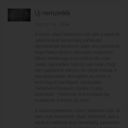
Új nemzedék
2022. 01. 16. - 10:04
A műsor olyan fiatalokról szól, akik a népek és
vallások közti testvériség, párbeszéd
elkötelezettjei. Minden év elején arra gondolunk,
hogy miként lehetne változtatni magunkon.
Miként lehetne egy kicsit jobban élni, mint
tavaly. Ugyanakkor sokszor van olyan, hogy
nem szeretnénk változni, és mégis muszáj. A
mai adásunkban, ami egyben az utolsó is,
erről fogunk beszélgetni. Vendégeink:
Temesvári Orsolya és Sándor Csaba.
Sziasztok! - Temesvári Orsi önmagát így
mutatja be: Ő ember, nő, bará...
A havonta jelentkező műsor fiatalokról szól, de
nem csak fiataloknak. Olyan fiatalokról, akik a
népek és vallások közti testvériség, párbeszéd