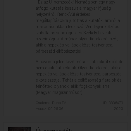
- Ez az Új nemzedék! Nemrégiben egy nagy
átfogó kutatás készült a magyar ifjúság
helyzetéről. Rendkívül érdekes
megállapításokra jutottak a kutatók, amiről a
mai adásunkban lesz szó. Vendégeink Szűcs
Izabella pszichológus, és Székely Levente
szociológus. A műsor olyan fiatalokról szól,
akik a népek és vallások közti testvériség,
párbeszéd elkötelezettjei....
A havonta jelentkező műsor fiatalokról szól, de
nem csak fiataloknak. Olyan fiatalokról, akik a
népek és vallások közti testvériség, párbeszéd
elkötelezettjei. Tehát a célközönség fiatalok és
felnőttek, olyanok, akik fogékonyak erre.
(Magyar magazinműsor)
Csatorna: Duna TV
ID: 3836479
Hossz: 00:26:06
2020