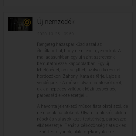
Új nemzedék
2020. 10. 25. - 09:59
Rengeteg házaspár küzd azzal az
életállapottal, hogy nem lehet gyermekük. A
mai adásunkban egy új színt szeretnénk
bemutatni ezzel kapcsolatban. Egy új
lehetőséget, ami segíthet, az ilyen keresztet
hordozókon. Záhonyi Kata és férje, Lajos a
vendégünk. - A műsor olyan fiatalokról szól,
akik a népek és vallások közti testvériség,
párbeszéd elkötelezettjei. ...
A havonta jelentkező műsor fiatalokról szól, de
nem csak fiataloknak. Olyan fiatalokról, akik a
népek és vallások közti testvériség, párbeszéd
elkötelezettjei. Tehát a célközönség fiatalok és
felnőttek, olyanok, akik fogékonyak erre.