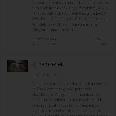
A havonta jelentkező műsor fiatalokról szól, de
nem csak fiataloknak. Olyan fiatalokról, akik a
népek és vallások közti testvériség, párbeszéd
elkötelezettjei. Tehát a célközönség fiatalok és
felnőttek, olyanok, akik fogékonyak erre.
(Magyar magazinműsor)
Csatorna: Duna TV
ID: 3848211
Hossz: 00:26:08
2021
Új nemzedék
2021. 10. 10. - 09:43
A műsor olyan fiatalokról szól, akik a népek és
vallások közti testvériség, párbeszéd
elkötelezettjei. A legutóbbi adásunkban az
ifjúsággal foglalkoztunk. Ma is ezt tesszük,
csak egy kicsit fókuszálunk, mégpedig a
digitális nemzedékre. Akik ebben segítenek