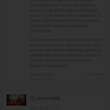
missziónak, erre vagyunk ma kíváncsiak.
Vendégeink Kocsis Tamás, görögkatolikus
pap és Kondás Kristóf, egyházi munkatárs.
Kocsis Tamás görögkatolikus lelkipásztor. A
műsor olyan fiatalokról szól, akik a népek és
vallások közti testvériség, párbeszéd
elkötelezettjei. ...
A havonta jelentkező műsor fiatalokról szól, de
nem csak fiataloknak. Olyan fiatalokról, akik a
népek és vallások közti testvériség, párbeszéd
elkötelezettjei. Tehát a célközönség fiatalok és
felnőttek, olyanok, akik fogékonyak erre.
(Magyar magazinműsor)
Csatorna: Duna TV
ID: 3779129
Hossz: 00:26:07
2021
Új nemzedék
2021. 02. 28. - 10:02