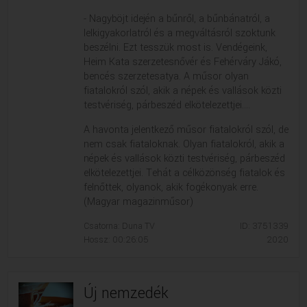
- Nagyböjt idején a bűnről, a bűnbánatról, a
lelkigyakorlatról és a megváltásról szoktunk
beszélni. Ezt tesszük most is. Vendégeink,
Heim Kata szerzetesnővér és Fehérváry Jákó,
bencés szerzetesatya. A műsor olyan
fiatalokról szól, akik a népek és vallások közti
testvériség, párbeszéd elkötelezettjei....
A havonta jelentkező műsor fiatalokról szól, de
nem csak fiataloknak. Olyan fiatalokról, akik a
népek és vallások közti testvériség, párbeszéd
elkötelezettjei. Tehát a célközönség fiatalok és
felnőttek, olyanok, akik fogékonyak erre.
(Magyar magazinműsor)
Csatorna: Duna TV
ID: 3751339
Hossz: 00:26:05
2020
Új nemzedék