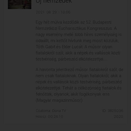
Új nemzedék
2021. 08. 29. - 10:06
Egy hét múlva kezdődik az 52. Budapesti
Nemzetközi Eucharisztikus Kongresszus. A
nagy esemény mellé több híres személyiség is
odaállt, mi kettőt hívtunk meg most közülük,
Tóth Gabit és Ekler Lucát. A műsor olyan
fiatalokról szól, akik a népek és vallások közti
testvériség, párbeszéd elkötelezettjei....
A havonta jelentkező műsor fiatalokról szól, de
nem csak fiataloknak. Olyan fiatalokról, akik a
népek és vallások közti testvériség, párbeszéd
elkötelezettjei. Tehát a célközönség fiatalok és
felnőttek, olyanok, akik fogékonyak erre.
(Magyar magazinműsor)
Csatorna: Duna TV
ID: 3825036
Hossz: 00:26:10
2020