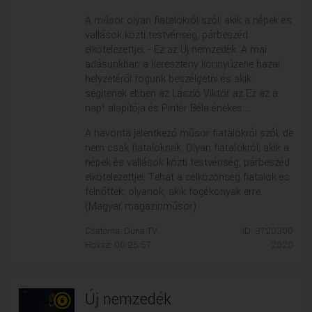
A műsor olyan fiatalokról szól, akik a népek és
vallások közti testvériség, párbeszéd
elkötelezettjei. - Ez az Új nemzedék. A mai
adásunkban a keresztény könnyűzene hazai
helyzetéről fogunk beszélgetni és akik
segítenek ebben az László Viktor az Ez az a
nap! alapítója és Pintér Béla énekes....
A havonta jelentkező műsor fiatalokról szól, de
nem csak fiataloknak. Olyan fiatalokról, akik a
népek és vallások közti testvériség, párbeszéd
elkötelezettjei. Tehát a célközönség fiatalok és
felnőttek, olyanok, akik fogékonyak erre.
(Magyar magazinműsor)
Csatorna: Duna TV
ID: 3720300
Hossz: 00:25:57
2020
Új nemzedék