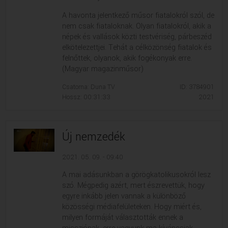
A havonta jelentkező műsor fiatalokról szól, de
nem csak fiataloknak. Olyan fiatalokról, akik a
népek és vallások közti testvériség, párbeszéd
elkötelezettjei. Tehát a célközönség fiatalok és
felnőttek, olyanok, akik fogékonyak erre.
(Magyar magazinműsor)
Csatorna: Duna TV
ID: 3784901
Hossz: 00:31:33
2021
Új nemzedék
2021. 05. 09. - 09:40
A mai adásunkban a görögkatolikusokról lesz
szó. Mégpedig azért, mert észrevettük, hogy
egyre inkább jelen vannak a különböző
közösségi médiafelületeken. Hogy miért és,
milyen formáját választották ennek a