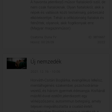
A havonta jelentkező műsor fiatalokról szól, de
nem csak fiataloknak. Olyan fiatalokról, akik a
népek és vallások közti testvériség, párbeszéd
elkötelezettjei. Tehát a célközönség fiatalok és
felnőttek, olyanok, akik fogékonyak erre.
(Magyar magazinműsor)
Csatorna: Duna TV
ID: 3876667
Hossz: 00:26:09
2022
Új nemzedék
2021. 12. 19. - 10:06
Horváth-Csitári Boglárka, evangélikus lelkész,
mentálhigiénés szakember, pszichodráma-
vezető, és három gyermek édesanyja. Kisfiánál
másfél évvel ezelőtt jelentkezett egy
vérképzőszervi, autoimmun betegség, amely
teljesen megváltoztatta a család életét.
Mindeközben Boglárka maga is igyekszik a