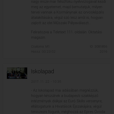
nagy része már felsőfokú nyelvvizsgával kezdi
meg az egyetemet, majd bemutatjuk, milyen
tervei vannak a Kormánynak az orvosképzés
átalakítására, végül szó lesz arról is, hogyan
zajlott az idei Műszaki Pályaválaszt...
Feliratozva a Teletext 111. oldalán. Oktatási
magazin.
Csatorna: M1
ID: 3081856
Hossz: 00:23:02
2016
Iskolapad
2017. 11. 22. - 10:35
- Az Iskolapad mai adásában megnézzük,
hogyan készülnek a budapesti szakképző
intézmények diákjai az Euró Skills versenyre,
ellátogatunk a Hivatások Éjszakájára, végül
teniszezni fogunk, méghozzá az Epres Óvoda