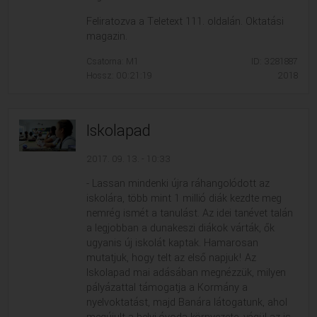
Feliratozva a Teletext 111. oldalán. Oktatási
magazin.
Csatorna: M1
ID: 3281887
Hossz: 00:21:19
2018
Iskolapad
2017. 09. 13. - 10:33
- Lassan mindenki újra ráhangolódott az
iskolára, több mint 1 millió diák kezdte meg
nemrég ismét a tanulást. Az idei tanévet talán
a legjobban a dunakeszi diákok várták, ők
ugyanis új iskolát kaptak. Hamarosan
mutatjuk, hogy telt az első napjuk! Az
Iskolapad mai adásában megnézzük, milyen
pályázattal támogatja a Kormány a
nyelvoktatást, majd Banára látogatunk, ahol