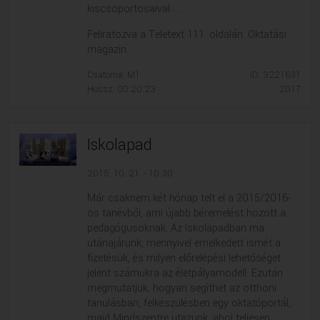
kiscsoportosaival. ...
Feliratozva a Teletext 111. oldalán. Oktatási
magazin.
Csatorna: M1
ID: 3221631
Hossz: 00:20:23
2017
Iskolapad
2015. 10. 21. - 10:30
Már csaknem két hónap telt el a 2015/2016-
os tanévből, ami újabb béremelést hozott a
pedagógusoknak. Az Iskolapadban ma
utánajárunk, mennyivel emelkedett ismét a
fizetésük, és milyen előrelépési lehetőséget
jelent számukra az életpályamodell. Ezután
megmutatjuk, hogyan segíthet az otthoni
tanulásban, felkészülésben egy oktatóportál,
majd Mindszentre utazunk, ahol teljesen