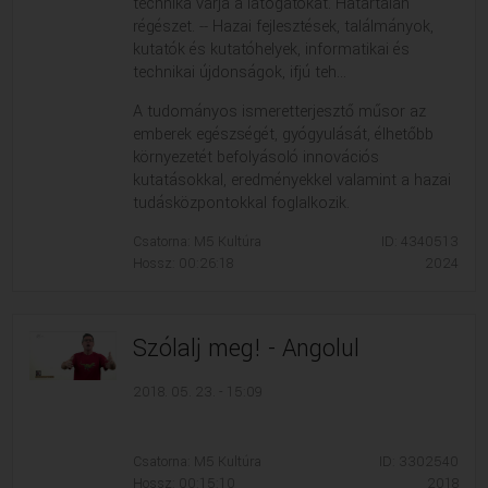
technika várja a látogatókat. Határtalan
régészet. -- Hazai fejlesztések, találmányok,
kutatók és kutatóhelyek, informatikai és
technikai újdonságok, ifjú teh...
A tudományos ismeretterjesztő műsor az
emberek egészségét, gyógyulását, élhetőbb
környezetét befolyásoló innovációs
kutatásokkal, eredményekkel valamint a hazai
tudásközpontokkal foglalkozik.
Csatorna: M5 Kultúra
ID: 4340513
Hossz: 00:26:18
2024
Szólalj meg! - Angolul
2018. 05. 23. - 15:09
Csatorna: M5 Kultúra
ID: 3302540
Hossz: 00:15:10
2018