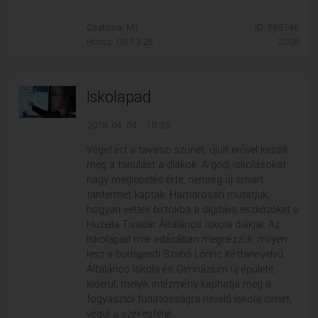
VALLÁS
VALLÁS
Csatorna: M1
ID: 565146
Hossz: 00:13:28
2008
Iskolapad
2018. 04. 04. - 10:33
Véget ért a tavaszi szünet, újult erővel kezdik
meg a tanulást a diákok. A gödi iskolásokat
nagy meglepetés érte, nemrég új smart
tantermet kaptak. Hamarosan mutatjuk,
hogyan vették birtokba a digitális eszközöket a
Huzella Tivadar Általános Iskola diákjai. Az
Iskolapad mai adásában megnézzük, milyen
lesz a budapesti Szabó Lőrinc Kéttannyelvű
Általános Iskola és Gimnázium új épülete,
kiderül, melyik intézmény kaphatja meg a
fogyasztói tudatosságra nevelő iskola címet,
végül a székesfehé...