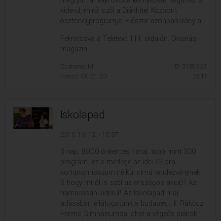
megújult a helyi óvoda környezete, végül az is
kiderül, miről szól a Diákhitel Központ
ösztöndíjprogramja. Először azonban irány a...
Feliratozva a Teletext 111. oldalán. Oktatási
magazin.
Csatorna: M1
ID: 3189325
Hossz: 00:21:20
2017
Iskolapad
2016. 10. 12. - 15:37
3 nap, 8000 önkéntes fiatal, több mint 300
program- ez a mérlege az idei 72 óra
kompromisszum nélkül című rendezvénynek.
S hogy miről is szól az országos akció? Az
hamarosan kiderül! Az Iskolapad mai
adásában ellátogatunk a budapesti II. Rákóczi
Ferenc Gimnáziumba, ahol a végzős diákok