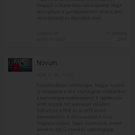
megújult a Dózsa-telepi iskola épülete. Végül
ellátogatunk a gyerekparlament ülésére, ahol
miniszterektől és államtitkároktól...
Csatorna: M1
ID: 2346958
Hossz: 00:23:47
2015
Novum
2024. 11. 25. - 15:55
Fotoaktiválható kemoterápia. Magyar kutatók
új felfedezése a fény segítségével csökkentheti
a kemoterápia mellékhatásait. A táplálkozás
sötét anyaga. Két különleges előadást
hallhattunk a BME és az MTA közös
szervezésében. A dinoszauruszok kora
Magyarországon. Teljes csontvázak, eredeti
leletek és egy új interaktív számítógépes