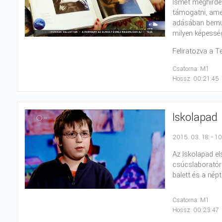
Ismét meghirde
támogatni, ame
adásában bemut
milyen képesség
Feliratozva a T
Csatorna: M1
Hossz: 00:21:45
Iskolapad
2015. 03. 18. - 1
Az Iskolapad el
csúcslaboratóri
balett és a népt
Csatorna: M1
Hossz: 00:23:47