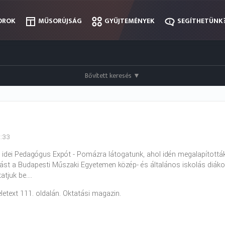
OROK
OROK
MŰSORÚJSÁG
MŰSORÚJSÁG
GYŰJTEMÉNYEK
GYŰJTEMÉNYEK
SEGÍTHETÜNK
SEGÍTHETÜNK
Bővített keresés
▼
0:33
 idei Pedagógus Expót - Pomázra látogatunk, ahol idén megalapították a 
ást a Budapesti Műszaki Egyetemen közép- és általános iskolás diáko
tjuk be....
eletext 111. oldalán. Oktatási magazin.