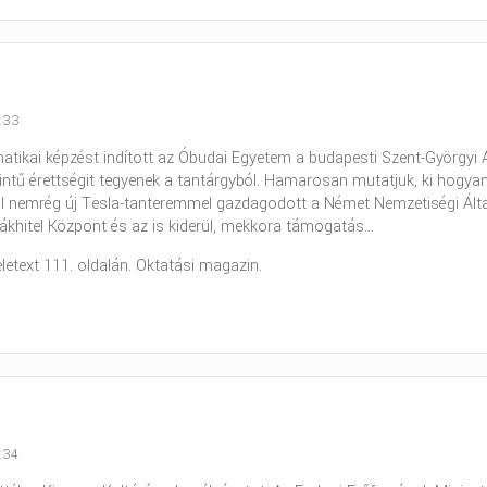
0:33
matikai képzést indított az Óbudai Egyetem a budapesti Szent-Györgyi 
zintű érettségit tegyenek a tantárgyból. Hamarosan mutatjuk, ki hog
ol nemrég új Tesla-tanteremmel gazdagodott a Német Nemzetiségi Álta
iákhitel Központ és az is kiderül, mekkora támogatás...
eletext 111. oldalán. Oktatási magazin.
5:34