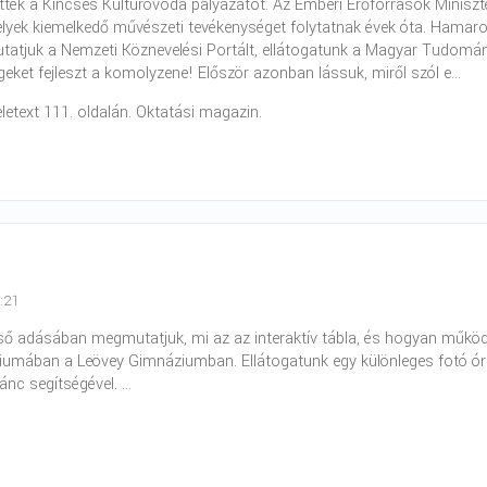
tték a Kincses Kultúróvoda pályázatot. Az Emberi Erőforrások Minisz
lyek kiemelkedő művészeti tevékenységet folytatnak évek óta. Hamaro
atjuk a Nemzeti Köznevelési Portált, ellátogatunk a Magyar Tudomány
eket fejleszt a komolyzene! Először azonban lássuk, miről szól e...
eletext 111. oldalán. Oktatási magazin.
0:21
ső adásában megmutatjuk, mi az az interaktív tábla, és hogyan működik.
umában a Leövey Gimnáziumban. Ellátogatunk egy különleges fotó órára,
ánc segítségével. ...