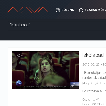
RÓLUNK
RÓLUNK
SZABAD MŰS
SZABAD MŰS
Iskolapad
2019. 02. 27. - 1
- Bemutatjuk az
rendeztek előad
programját muta
Feliratozva a T
Csatorna: M1
Hossz: 00:21:42