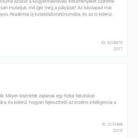
tériuma azokat a kisgyermeknevelő intézményeket szeretné
san mutatjuk, mit ígér még a pályázat! Az Iskolapad mai
os Akadémia új kutatólaboratóriumába, és az is kiderül,
ID: 3218475
2017
 Milyen kísérletek zajlanak egy fizika fakultáció
 és kiderül, hogyan fejleszthető az érzelmi intelligencia a
ID: 2131898
2015