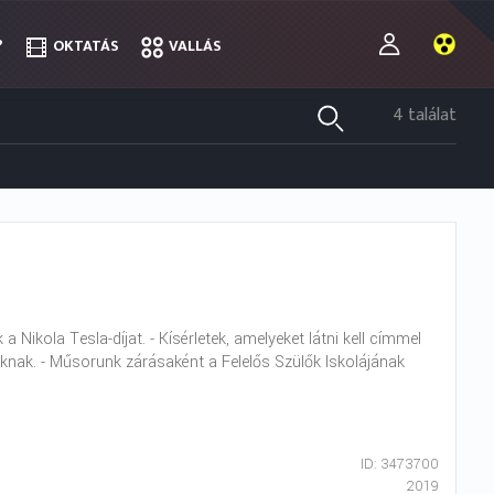
?
?
OKTATÁS
OKTATÁS
VALLÁS
VALLÁS
4 találat
Nikola Tesla-díjat. - Kísérletek, amelyeket látni kell címmel
knak. - Műsorunk zárásaként a Felelős Szülők Iskolájának
ID: 3473700
2019