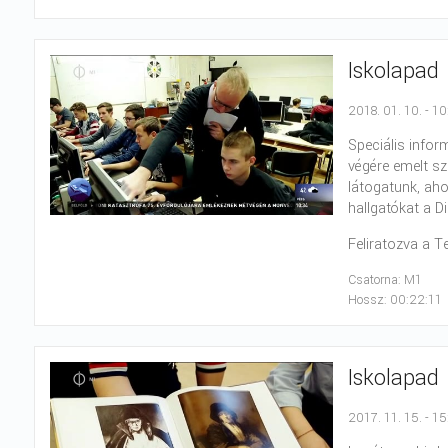
Iskolapad
2018. 01. 10. - 1
Speciális infor
végére emelt s
látogatunk, ah
hallgatókat a D
Feliratozva a T
Csatorna: M1
Hossz: 00:22:11
Iskolapad
2017. 11. 15. - 1