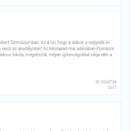
Albert Gimnáziumban. Az a cél, hogy a diákok a negyedik év
yan veszi az akadályokat! Az Iskolapad mai adásában Pomázra
lános Iskola, megnézzük, milyen újdonságokkal várja idén a
ID: 3243734
2017