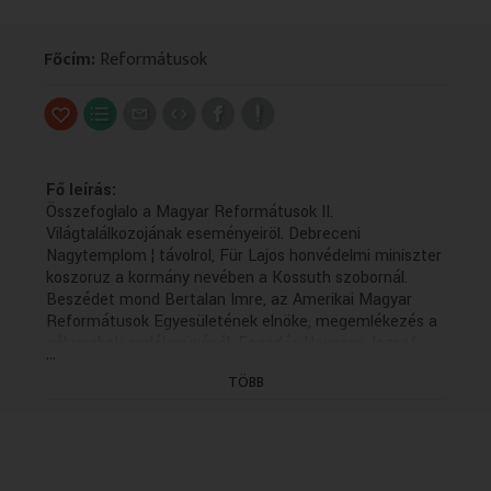
VALLÁS
VALLÁS
Főcím:
Reformátusok
Fő leírás:
Összefoglalo a Magyar Reformátusok II.
Világtalálkozojának eseményeiröl. Debreceni
Nagytemplom ¦ távolrol, Für Lajos honvédelmi miniszter
koszoruz a kormány nevében a Kossuth szobornál.
Beszédet mond Bertalan Imre, az Amerikai Magyar
Reformátusok Egyesületének elnöke, megemlékezés a
gályarabok emlékmüvénél. Fogadás Hevessy Jozsef
...
debreceni polgármesternél, Göncz Árpád beszél.
TÖBB
Megyeháza ¦ külsö, Virág Pál köztársasági megbizott
találkozása Tökés Lászloval. Antall Jozsef
miniszterelnököt hivatalában fogadja Kocsis Elemér
püspök, Antall Jozsef találkozoja a határainkon tuli
református egyházak vezetöivel. Rövid beszámolo a