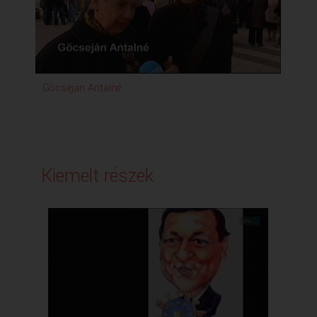
Göcseján Antalné
Ku
Kiemelt részek