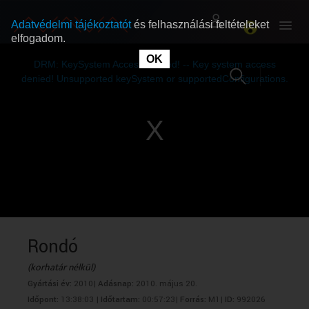
Adatvédelmi tájékoztatót
és felhasználási feltételeket
elfogadom.
This
is
OK
RÓLUNK
RÓLUNK
a
DRM: KeySystem Access Denied! -- Key system access
modal
window.
denied! Unsupported keySystem or supportedConfigurations.
SZABAD MŰSOROK
SZABAD MŰSOROK
MŰSORÚJSÁG
MŰSORÚJSÁG
GYŰJTEMÉNYEK
GYŰJTEMÉNYEK
SEGÍTHETÜNK?
SEGÍTHETÜNK?
Rondó
(korhatár nélkül)
OKTATÁS
OKTATÁS
Gyártási év:
2010|
Adásnap:
2010. május 20.
Időpont:
13:38:03 |
Időtartam:
00:57:23|
Forrás:
M1|
ID:
992026