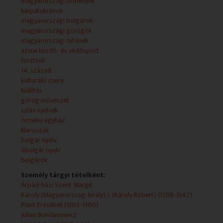
Kateryna Petenyova
magyarországi örmények
kárpátukránok
- Julian Bohdanowicz karikatúra-kiállítása a MÚOSZ
magyarországi bolgárok
Székházában
magyarországi görögök
magyarországi rutének
- Pécs Európa Kulturális Fővárosa rendezvénysorozat:
ázsiai küzdő- és védősport
Görögország bemutatkozása a fesztiválon
fesztivál
NYILATKOZÓ: Spyridon N. Georgiles, Görögország
14. század
magyarországi nagykövete; Kunszt Márta,
kulturális csere
alpolgármester, Pécs; Georgiu Grigorisz, elnök, Pécsi
kiállítás
Görög Kisebbségi Önkormányzat; Maria Karida,
görög művészet
alpolgármester, Naussa, Görögország
szláv nyelvek
örmény egyház
klarisszák
bolgár nyelv
óbolgár nyelv
bolgárok
Személy tárgyi tételként:
Árpád-házi Szent Margit
Károly (Magyarország: király), I. (Károly Róbert) (1288-1342)
Piast Erzsébet (1305-1380)
Julian Bohdanowicz