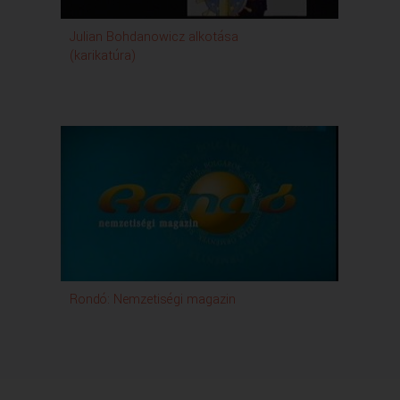
Julian Bohdanowicz alkotása
(karikatúra)
Rondó: Nemzetiségi magazin