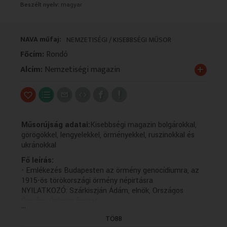
Beszélt nyelv:
magyar
VALLÁS
VALLÁS
NAVA műfaj:
NEMZETISÉGI / KISEBBSÉGI MŰSOR
Főcím:
Rondó
+
Alcím:
Nemzetiségi magazin
Műsorújság adatai:
Kisebbségi magazin bolgárokkal,
görögökkel, lengyelekkel, örményekkel, ruszinokkal és
ukránokkal
Fő leírás:
- Emlékezés Budapesten az örmény genocídiumra, az
1915-ös törökországi örmény népirtásra
NYILATKOZÓ: Szárkiszján Ádám, elnök, Országos
Örmény Önkormányzat
...
MEGSZÓLALÓ: Göcseján Antalné, Pater Vahan
TÖBB
Hovagimian