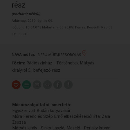
rész
VALLÁS
VALLÁS
(korhatár nélkül)
Adásnap:
2010. április 09.
Időpont:
13:04:07 |
Időtartam:
00:26:05|
Forrás:
Kossuth Rádió|
ID:
986910
NAVA műfaj:
3 EBU MŰFAJI BESOROLÁS
Főcím:
Rádiószínház - Történetek Mátyás
királyról 5., befejező rész
Műsorszolgáltatói ismertető:
Egyszer volt Budán kutyavásár
Móra Ferenc és Szép Ernő elbeszéléseiből írta: Zala
Zsuzsa
Mátyás király - Sinkó László, Mesélő - Perlaky István