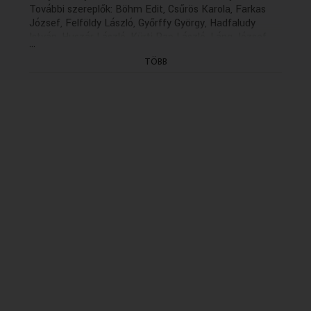
További szereplők: Böhm Edit, Csűrös Karola, Farkas
József, Felföldy László, Győrffy György, Hadfaludy
István, Huszár László, Kürti Pap László, Láng József,
...
Máday György, Márkus Ferenc, Pogány Margit,
TÖBB
Somogyvári Pál, Sörös Sándor, Sugár László, Szirmai
Jenő, Tóth Lajos, Vallai Péter
Zenei szerkesztő: Szigeti István
Dramaturg: Asperján György
Rendező: Éless Béla (1983)
(befejező rész)