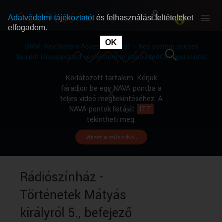
Adatvédelmi tájékoztatót
és felhasználási feltételeket
elfogadom.
This
is
OK
RÓLUNK
RÓLUNK
a
DRM: KeySystem Access Denied! -- Key system access
modal
window.
denied! Unsupported keySystem or supportedConfigurations.
SZABAD MŰSOROK
SZABAD MŰSOROK
Korlátozott tartalom. Kérjük
fáradjon be egy NAVA-pontba a
teljes videó megtekintéséhez. A
MŰSORÚJSÁG
MŰSORÚJSÁG
NAVA-pontok listáját
ITT
tekintheti meg.
Idézet a műsorból.
GYŰJTEMÉNYEK
GYŰJTEMÉNYEK
SEGÍTHETÜNK?
SEGÍTHETÜNK?
Rádiószínház -
Történetek Mátyás
OKTATÁS
OKTATÁS
királyról 5., befejező