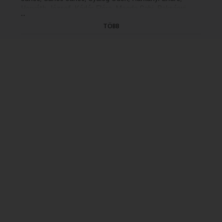
Horváth József, Kádár Flóra, Magda Gabi, Raksányi
...
Gellért, Szirmai Jenő
TÖBB
Zenei szerkesztő: Szigeti István
Dramaturg: Asperján György
Rendező: Éless Béla (1983)
(befejező rész: holnap, K. 13.04)