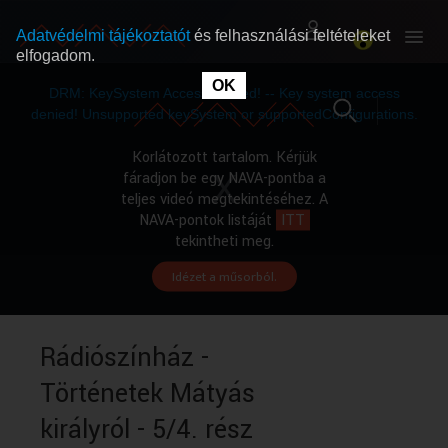
Adatvédelmi tájékoztatót
és felhasználási feltételeket
elfogadom.
This
is
OK
RÓLUNK
RÓLUNK
a
DRM: KeySystem Access Denied! -- Key system access
modal
window.
denied! Unsupported keySystem or supportedConfigurations.
SZABAD MŰSOROK
SZABAD MŰSOROK
Korlátozott tartalom. Kérjük
fáradjon be egy NAVA-pontba a
teljes videó megtekintéséhez. A
MŰSORÚJSÁG
MŰSORÚJSÁG
NAVA-pontok listáját
ITT
tekintheti meg.
Idézet a műsorból.
GYŰJTEMÉNYEK
GYŰJTEMÉNYEK
SEGÍTHETÜNK?
SEGÍTHETÜNK?
Rádiószínház -
Történetek Mátyás
OKTATÁS
OKTATÁS
királyról - 5/4. rész