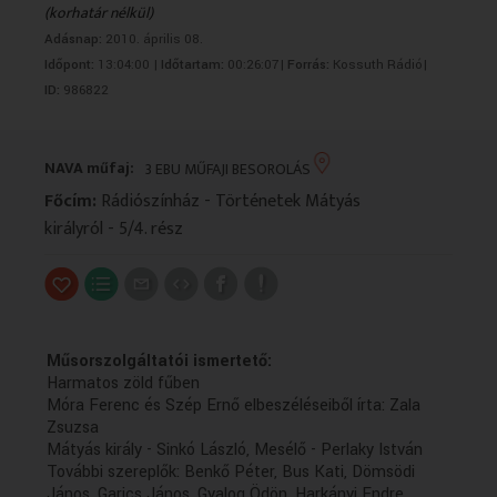
(korhatár nélkül)
VALLÁS
VALLÁS
Adásnap:
2010. április 08.
Időpont:
13:04:00 |
Időtartam:
00:26:07|
Forrás:
Kossuth Rádió|
ID:
986822
NAVA műfaj:
3 EBU MŰFAJI BESOROLÁS
Főcím:
Rádiószínház - Történetek Mátyás
királyról - 5/4. rész
Műsorszolgáltatói ismertető:
Harmatos zöld fűben
Móra Ferenc és Szép Ernő elbeszéléseiből írta: Zala
Zsuzsa
Mátyás király - Sinkó László, Mesélő - Perlaky István
További szereplők: Benkő Péter, Bus Kati, Dömsödi
János, Garics János, Gyalog Ödön, Harkányi Endre,