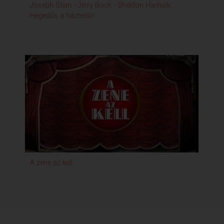
Joseph Stein - Jerry Bock - Sheldon Harnick:
Hegedűs a háztetőn
A zene az kell