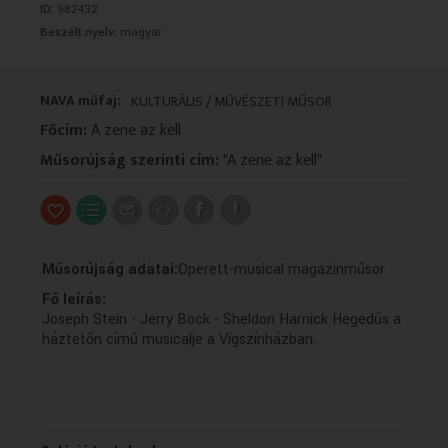
ID:
982432
VALLÁS
VALLÁS
Beszélt nyelv:
magyar
NAVA műfaj:
KULTURÁLIS / MŰVÉSZETI MŰSOR
Főcím:
A zene az kell
Műsorújság szerinti cím:
"A zene az kell"
Műsorújság adatai:
Operett-musical magazinműsor
Fő leírás:
Joseph Stein - Jerry Bock - Sheldon Harnick Hegedűs a
háztetőn című musicalje a Vígszínházban.