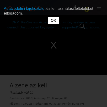
Adatvédelmi tájékoztatót
és felhasználási feltételeket
elfogadom.
This
is
OK
RÓLUNK
RÓLUNK
a
DRM: KeySystem Access Denied! -- Key system access
modal
window.
denied! Unsupported keySystem or supportedConfigurations.
SZABAD MŰSOROK
SZABAD MŰSOROK
MŰSORÚJSÁG
MŰSORÚJSÁG
GYŰJTEMÉNYEK
GYŰJTEMÉNYEK
SEGÍTHETÜNK?
SEGÍTHETÜNK?
A zene az kell
(korhatár nélkül)
OKTATÁS
OKTATÁS
Gyártási év:
2010|
Adásnap:
2010. május 01.
Időpont:
19:02:25 |
Időtartam:
00:30:20|
Forrás:
Duna TV|