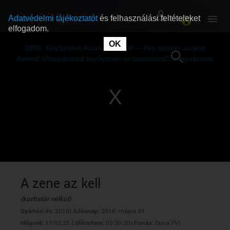
Adatvédelmi tájékoztatót
és felhasználási feltételeket
elfogadom.
This
is
OK
RÓLUNK
RÓLUNK
a
DRM: KeySystem Access Denied! -- Key system access
modal
window.
denied! Unsupported keySystem or supportedConfigurations.
SZABAD MŰSOROK
SZABAD MŰSOROK
MŰSORÚJSÁG
MŰSORÚJSÁG
GYŰJTEMÉNYEK
GYŰJTEMÉNYEK
SEGÍTHETÜNK?
SEGÍTHETÜNK?
A zene az kell
(korhatár nélkül)
OKTATÁS
OKTATÁS
Gyártási év:
2010|
Adásnap:
2010. május 01.
Időpont:
19:02:25 |
Időtartam:
00:30:20|
Forrás:
Duna TV|