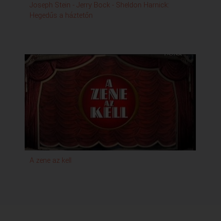
Joseph Stein - Jerry Bock - Sheldon Harnick:
Hegedűs a háztetőn
A zene az kell