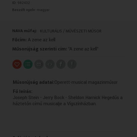
ID:
982432
VALLÁS
VALLÁS
Beszélt nyelv:
magyar
NAVA műfaj:
KULTURÁLIS / MŰVÉSZETI MŰSOR
Főcím:
A zene az kell
Műsorújság szerinti cím:
"A zene az kell"
Műsorújság adatai:
Operett-musical magazinműsor
Fő leírás:
Joseph Stein - Jerry Bock - Sheldon Harnick Hegedűs a
háztetőn című musicalje a Vígszínházban.