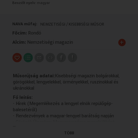
Beszélt nyelv:
magyar
VALLÁS
VALLÁS
NAVA műfaj:
NEMZETISÉGI / KISEBBSÉGI MŰSOR
Főcím:
Rondó
+
Alcím:
Nemzetiségi magazin
Műsorújság adatai:
Kisebbségi magazin bolgárokkal,
görögökkel, lengyelekkel, örményekkel, ruszinokkal és
ukránokkal
Fő leírás:
- Hírek (Megemlékezés a lengyel elnök repülőgép-
balesetéről)
- Rendezvények a magyar-lengyel barátság napján
- Görögök Újpesten; Magyarországra menekültként
...
érkező görög gyerekek sorsa a negyvenes évek végén
TÖBB
- Lakodalmi szokások a ruszinok lakta szlovákiai