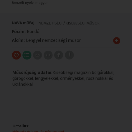
Beszélt nyelv:
magyar
VALLÁS
VALLÁS
NAVA műfaj:
NEMZETISÉGI / KISEBBSÉGI MŰSOR
Főcím:
Rondó
+
Alcím:
Lengyel nemzetiségi műsor
Műsorújság adatai:
Kisebbségi magazin bolgárokkal,
görögökkel, lengyelekkel, örményekkel, ruszinokkal és
ukránokkal
Ortelius:
Néprajz és hon- és népismeret