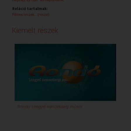
Reláció tartalmak:
Filmes leszek... (része)
Kiemelt részek
Rondó: Lengyel nemzetiségi műsor