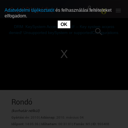
Adatvédelmi tájékoztatót
és felhasználási feltételeket
elfogadom.
This
is
OK
RÓLUNK
RÓLUNK
a
DRM: KeySystem Access Denied! -- Key system access
modal
window.
denied! Unsupported keySystem or supportedConfigurations.
SZABAD MŰSOROK
SZABAD MŰSOROK
MŰSORÚJSÁG
MŰSORÚJSÁG
GYŰJTEMÉNYEK
GYŰJTEMÉNYEK
SEGÍTHETÜNK?
SEGÍTHETÜNK?
Rondó
(korhatár nélkül)
OKTATÁS
OKTATÁS
Gyártási év:
2010|
Adásnap:
2010. március 04.
Időpont:
14:05:36 |
Időtartam:
00:31:01|
Forrás:
M1|
ID:
955408