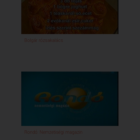
Bolgár rózsakalács
Rondó: Nemzetiségi magazin