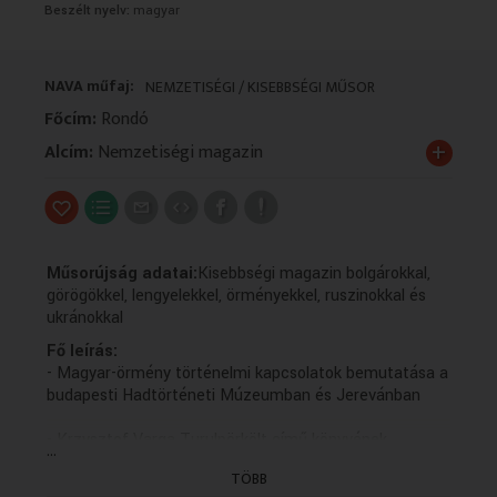
Beszélt nyelv:
magyar
VALLÁS
VALLÁS
NAVA műfaj:
NEMZETISÉGI / KISEBBSÉGI MŰSOR
Főcím:
Rondó
+
Alcím:
Nemzetiségi magazin
Műsorújság adatai:
Kisebbségi magazin bolgárokkal,
görögökkel, lengyelekkel, örményekkel, ruszinokkal és
ukránokkal
Fő leírás:
- Magyar-örmény történelmi kapcsolatok bemutatása a
budapesti Hadtörténeti Múzeumban és Jerevánban
- Krzysztof Varga Turulpörkölt című könyvének
...
bemutatója
TÖBB