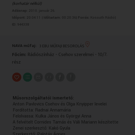
(korhatár nélkül)
VALLÁS
VALLÁS
Adásnap:
2010. január 26.
Időpont:
20:04:11 |
Időtartam:
00:20:36|
Forrás:
Kossuth Rádió|
ID:
944338
NAVA műfaj:
3 EBU MŰFAJI BESOROLÁS
Főcím:
Rádiószínház - Csehov szerelmei - 10/7.
rész
Műsorszolgáltatói ismertető:
Anton Pavlovics Csehov és Olga Knyipper levelei
Fordította: Radnai Annamária
Felolvassa: Kulka János és Györgyi Anna
A felvételt Cornides Tamás és Váli Mariann készítette
Zenei szerkesztő: Kakó Gyula
Szerkesztő: Palotás Ágnes