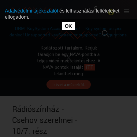
Adatvédelmi tájékoztatót
és felhasználási feltételeket
elfogadom.
This
is
OK
RÓLUNK
RÓLUNK
a
DRM: KeySystem Access Denied! -- Key system access
modal
window.
denied! Unsupported keySystem or supportedConfigurations.
SZABAD MŰSOROK
SZABAD MŰSOROK
Korlátozott tartalom. Kérjük
fáradjon be egy NAVA-pontba a
teljes videó megtekintéséhez. A
MŰSORÚJSÁG
MŰSORÚJSÁG
NAVA-pontok listáját
ITT
tekintheti meg.
Idézet a műsorból.
GYŰJTEMÉNYEK
GYŰJTEMÉNYEK
SEGÍTHETÜNK?
SEGÍTHETÜNK?
Rádiószínház -
Csehov szerelmei -
OKTATÁS
OKTATÁS
10/7. rész