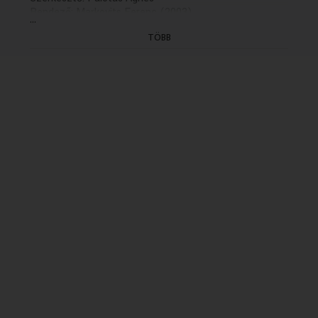
Rendező: Markovits Ferenc (2003)
...
(X/8. rész: holnap, K. 20.04)
TÖBB