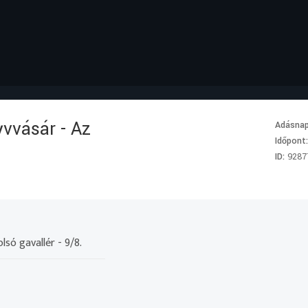
vvásár - Az
Adásna
Időpont
ID:
9287
só gavallér - 9/8.