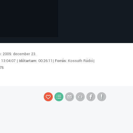
p:
2009. december 23.
:
13:04:07 |
Időtartam:
00:26:11|
Forrás:
Kossuth Rádió|
78