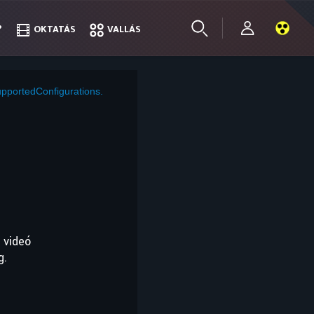
?
?
OKTATÁS
OKTATÁS
VALLÁS
VALLÁS
pportedConfigurations.
 videó
g.