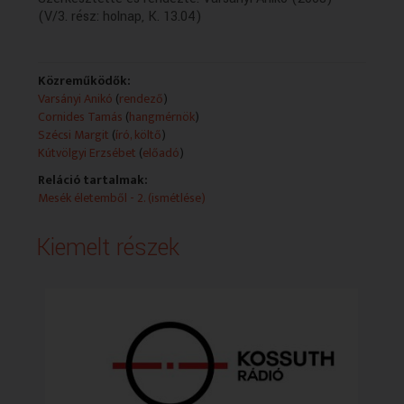
(V/3. rész: holnap, K. 13.04)
Közreműködők:
Varsányi Anikó
(
rendező
)
Cornides Tamás
(
hangmérnök
)
Szécsi Margit
(
író, költő
)
Kútvölgyi Erzsébet
(
előadó
)
Reláció tartalmak:
Mesék életemből - 2. (ismétlése)
Kiemelt részek