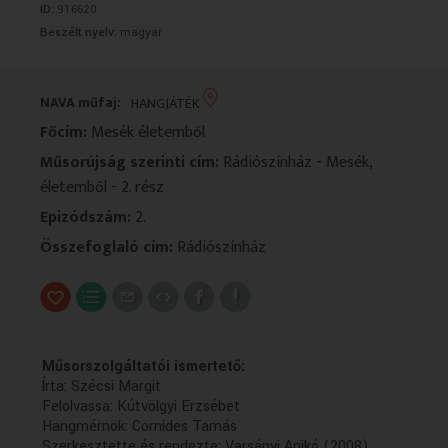
ID:
916620
VALLÁS
VALLÁS
Beszélt nyelv:
magyar
NAVA műfaj:
HANGJÁTÉK
Főcím:
Mesék életemből
Műsorújság szerinti cím:
Rádiószínház - Mesék,
életemből - 2. rész
Epizódszám:
2.
Összefoglaló cím:
Rádiószínház
Műsorszolgáltatói ismertető:
Írta: Szécsi Margit
Felolvassa: Kútvölgyi Erzsébet
Hangmérnök: Cornides Tamás
Szerkesztette és rendezte: Varsányi Anikó (2008)