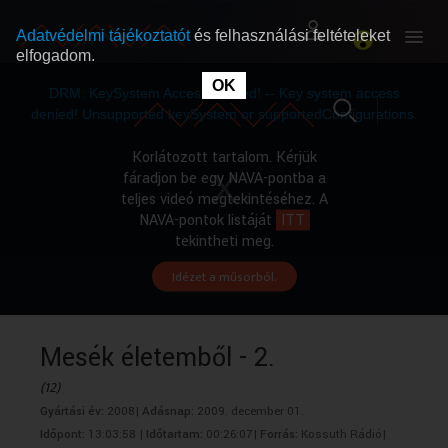
Adatvédelmi tájékoztatót
és felhasználási feltételeket
elfogadom.
This
is
OK
RÓLUNK
RÓLUNK
a
DRM: KeySystem Access Denied! -- Key system access
modal
window.
denied! Unsupported keySystem or supportedConfigurations.
SZABAD MŰSOROK
SZABAD MŰSOROK
Korlátozott tartalom. Kérjük
fáradjon be egy NAVA-pontba a
teljes videó megtekintéséhez. A
MŰSORÚJSÁG
MŰSORÚJSÁG
NAVA-pontok listáját
ITT
tekintheti meg.
Idézet a műsorból.
GYŰJTEMÉNYEK
GYŰJTEMÉNYEK
SEGÍTHETÜNK?
SEGÍTHETÜNK?
Mesék életemből - 2.
(12)
OKTATÁS
OKTATÁS
Gyártási év:
2008|
Adásnap:
2009. december 01.
Időpont:
13:03:58 |
Időtartam:
00:26:07|
Forrás:
Kossuth Rádió|