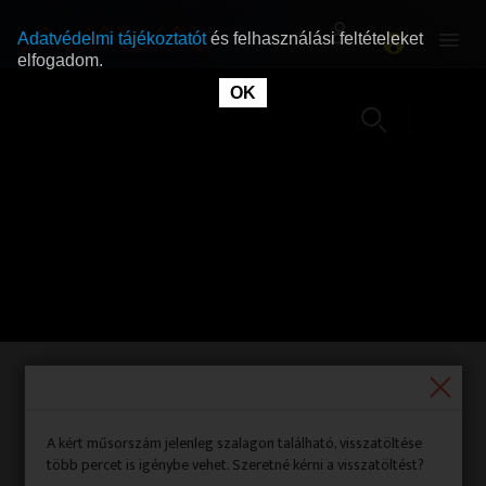
Adatvédelmi tájékoztatót
és felhasználási feltételeket
elfogadom.
OK
RÓLUNK
RÓLUNK
SZABAD MŰSOROK
SZABAD MŰSOROK
MŰSORÚJSÁG
MŰSORÚJSÁG
GYŰJTEMÉNYEK
GYŰJTEMÉNYEK
SEGÍTHETÜNK?
SEGÍTHETÜNK?
Rondó
(korhatár nélkül)
OKTATÁS
OKTATÁS
A kért műsorszám jelenleg szalagon található, visszatöltése
Gyártási év:
2009|
Adásnap:
2009. december 03.
több percet is igénybe vehet. Szeretné kérni a visszatöltést?
Időpont:
13:51:01 |
Időtartam:
00:31:50|
Forrás:
M1|
ID:
908926