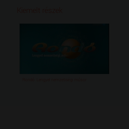
Kiemelt részek
Rondó: Lengyel nemzetiségi műsor