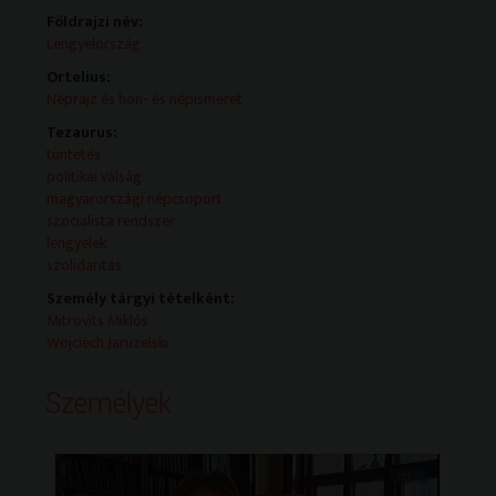
Földrajzi név:
Lengyelország
Ortelius:
Néprajz és hon- és népismeret
Tezaurus:
tüntetés
politikai válság
magyarországi népcsoport
szocialista rendszer
lengyelek
szolidaritás
Személy tárgyi tételként:
Mitrovits Miklós
Wojciech Jaruzelski
Személyek