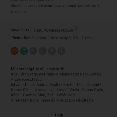
VALLÁS
VALLÁS
Időpont:
13:03:40 |
Időtartam:
00:26:34|
Forrás:
Kossuth Rádió|
ID:
859712
NAVA műfaj:
3 EBU MŰFAJI BESOROLÁS
Főcím:
Rádiószínház - Az országépítő - 2. rész
Műsorszolgáltatói ismertető:
Kós Károly regényét rádióra alkalmazta: Papp Zoltán
A szereposztásból:
István - Kozák András, Radla - Kristóf Tibor, Csanád -
Koncz Gábor, Ajtony - Inke László, Vajda - Szabó Gyula,
Iréne - Csomós Mari, Zoé - Lázár Kati
A felvételt Borlai Kinga és Krausz Éva készítette
Zenei munkatárs: Troszt Margit
...
Szerkesztő: Major Anna
TÖBB
Rendező: Vadász Gyula (1980)