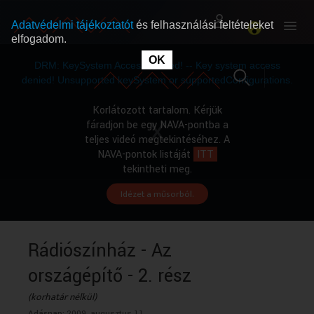
Adatvédelmi tájékoztatót
és felhasználási feltételeket
elfogadom.
This
is
OK
RÓLUNK
RÓLUNK
a
DRM: KeySystem Access Denied! -- Key system access
modal
window.
denied! Unsupported keySystem or supportedConfigurations.
SZABAD MŰSOROK
SZABAD MŰSOROK
Korlátozott tartalom. Kérjük
fáradjon be egy NAVA-pontba a
teljes videó megtekintéséhez. A
MŰSORÚJSÁG
MŰSORÚJSÁG
NAVA-pontok listáját
ITT
tekintheti meg.
Idézet a műsorból.
GYŰJTEMÉNYEK
GYŰJTEMÉNYEK
SEGÍTHETÜNK?
SEGÍTHETÜNK?
Rádiószínház - Az
országépítő - 2. rész
OKTATÁS
OKTATÁS
(korhatár nélkül)
Adásnap:
2009. augusztus 11.