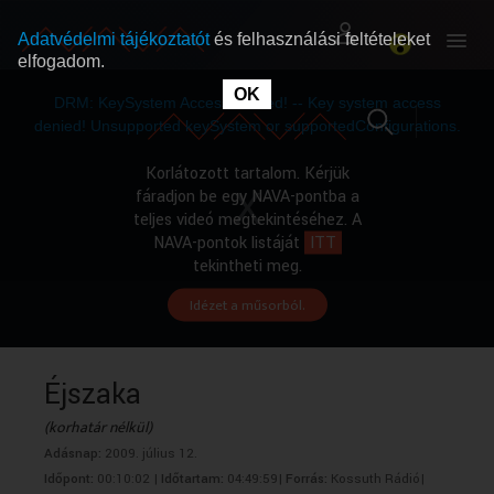
Adatvédelmi tájékoztatót
és felhasználási feltételeket
elfogadom.
This
is
OK
RÓLUNK
RÓLUNK
a
DRM: KeySystem Access Denied! -- Key system access
modal
window.
denied! Unsupported keySystem or supportedConfigurations.
SZABAD MŰSOROK
SZABAD MŰSOROK
Korlátozott tartalom. Kérjük
fáradjon be egy NAVA-pontba a
teljes videó megtekintéséhez. A
MŰSORÚJSÁG
MŰSORÚJSÁG
NAVA-pontok listáját
ITT
tekintheti meg.
Idézet a műsorból.
GYŰJTEMÉNYEK
GYŰJTEMÉNYEK
SEGÍTHETÜNK?
SEGÍTHETÜNK?
Éjszaka
(korhatár nélkül)
OKTATÁS
OKTATÁS
Adásnap:
2009. július 12.
Időpont:
00:10:02 |
Időtartam:
04:49:59|
Forrás:
Kossuth Rádió|