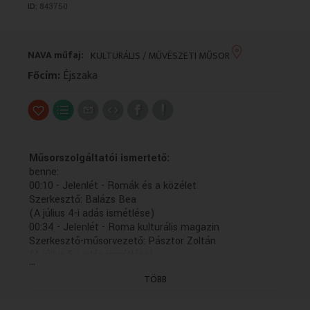
ID:
843750
VALLÁS
VALLÁS
NAVA műfaj:
KULTURÁLIS / MŰVÉSZETI MŰSOR
Főcím:
Éjszaka
Műsorszolgáltatói ismertető:
benne:
00:10 - Jelenlét - Romák és a közélet
Szerkesztő: Balázs Bea
(A július 4-i adás ismétlése)
00:34 - Jelenlét - Roma kulturális magazin
Szerkesztő-műsorvezető: Pásztor Zoltán
(A július 5-i adás ismétlése)
...
01:00 - Hírek
TÖBB
01:03 - Éjszakai Rádiószínház - Idill
(12)