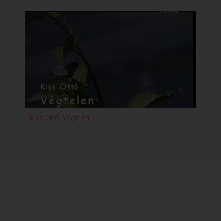
Kiss Ottó: Végtelen
Kuk