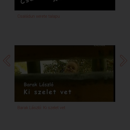
Családun xerete talapu
Bar
Barak László: Ki szelet vet
Kuk