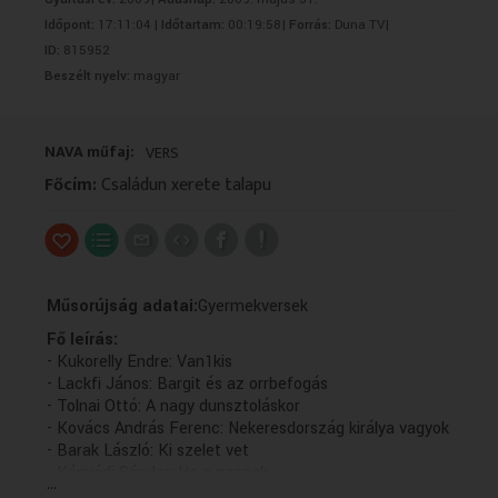
VALLÁS
VALLÁS
Időpont:
17:11:04 |
Időtartam:
00:19:58|
Forrás:
Duna TV|
ID:
815952
Beszélt nyelv:
magyar
NAVA műfaj:
VERS
Főcím:
Családun xerete talapu
Műsorújság adatai:
Gyermekversek
Fő leírás:
- Kukorelly Endre: Van1kis
- Lackfi János: Bargit és az orrbefogás
- Tolnai Ottó: A nagy dunsztoláskor
- Kovács András Ferenc: Nekeresdország királya vagyok
- Barak László: Ki szelet vet
- Kányádi Sándor: Ha a napnak
...
- Varró Dániel: Nyúl tavaszi éneke