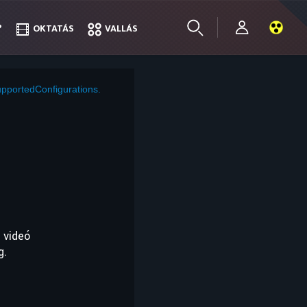
?
?
OKTATÁS
OKTATÁS
VALLÁS
VALLÁS
pportedConfigurations.
 videó
g.