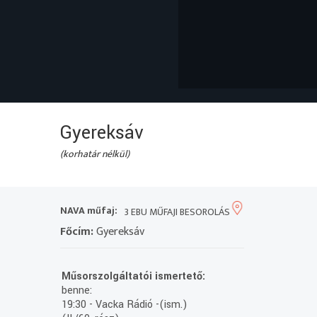
Gyereksáv
(korhatár nélkül)
NAVA műfaj:
3 EBU MŰFAJI BESOROLÁS
Főcím:
Gyereksáv
Műsorszolgáltatói ismertető:
benne:
19:30 - Vacka Rádió -(ism.)