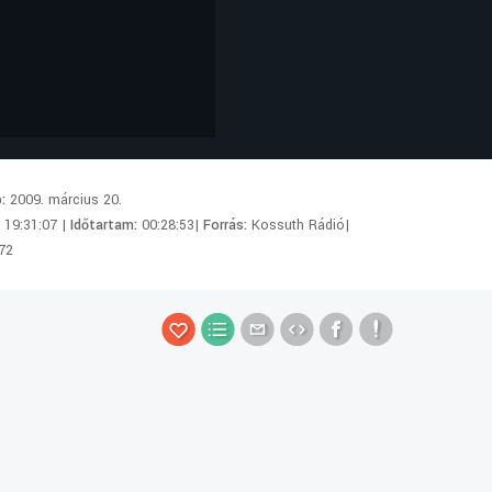
p:
2009. március 20.
:
19:31:07 |
Időtartam:
00:28:53|
Forrás:
Kossuth Rádió|
72