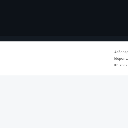
Adásna
Időpont
ID:
7832