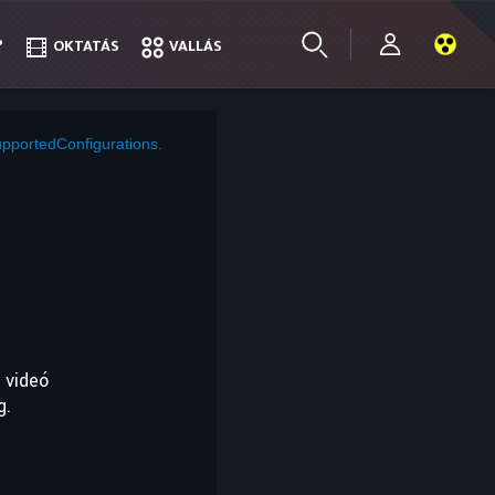
?
?
OKTATÁS
OKTATÁS
VALLÁS
VALLÁS
pportedConfigurations.
 videó
g.