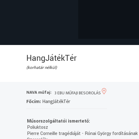
HangJátékTér
(korhatár nélkül)
NAVA műfaj:
3 EBU MŰFAJI BESOROLÁS
Főcím:
HangJátékTér
Műsorszolgáltatói ismertető:
Poliuktosz
Pierre Corneille tragédiáját - Rónai György fordításának