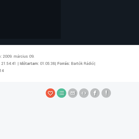
p:
2009. március 09.
:
21:54:41 |
Időtartam:
01:05:38|
Forrás:
Bartók Rádió|
14