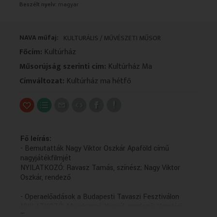
Beszélt nyelv:
magyar
VALLÁS
VALLÁS
NAVA műfaj:
KULTURÁLIS / MŰVÉSZETI MŰSOR
Főcím:
Kultúrház
Műsorújság szerinti cím:
Kultúrház Ma
Címváltozat:
Kultúrház ma hétfő
Fő leírás:
- Bemutatták Nagy Viktor Oszkár Apaföld című
nagyjátékfilmjét
NYILATKOZÓ: Ravasz Tamás, színész; Nagy Viktor
Oszkár, rendező
- Operaelőadások a Budapesti Tavaszi Fesztiválon
NYILATKOZÓ: Mundruczó Kornél, rendező; Komlósi
...
Ildikó, operaénekes; Zsótér Sándor, rendező