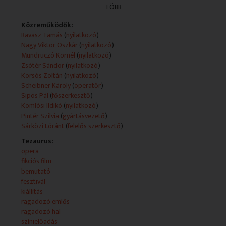
TÖBB
- Interaktív kiállítás a predátorokról a
Közreműködők:
Természettudományi Múzeumban
Ravasz Tamás
(
nyilatkozó
)
NYILATKOZÓ: Dr. Korsós Zoltán, zoológus; Dr. Fuisz
Nagy Viktor Oszkár
(
nyilatkozó
)
Tibor István, zoológus
Mundruczó Kornél
(
nyilatkozó
)
Zsótér Sándor
(
nyilatkozó
)
- Programajánló
Korsós Zoltán
(
nyilatkozó
)
Scheibner Károly
(
operatőr
)
Sipos Pál
(
főszerkesztő
)
Komlósi Ildikó
(
nyilatkozó
)
Pintér Szilvia
(
gyártásvezető
)
Sárközi Lóránt
(
felelős szerkesztő
)
Tezaurus:
opera
fikciós film
bemutató
fesztivál
kiállítás
ragadozó emlős
ragadozó hal
színielőadás